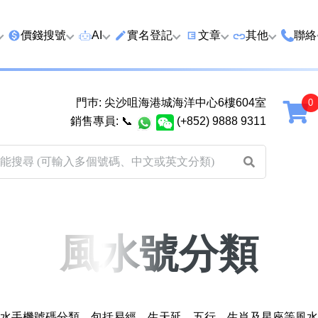
價錢搜號
AI
實名登記
文章
‍其他
聯絡
特價號
AI搜號
實名登記(全部電訊商)
購買靚號流程
優質車牌
香港
門巿: 尖沙咀海港城海洋中心6樓604室
延年
2千以下
AI分析號碼屬性
查詢儲值咭有效期
教你點揀靚號教學
優質域名
廣州
銷售專員:
📞
(+852) 9888 9311
2千至5千元
AI分析出生時辰
換電話號碼前必做的五件
月費和儲值咭
馬來
5千至1萬元
AI 靚號估價系統
一機雙Whatsapp教學
其他業務
以上
1萬至2萬元
計算八字和電話號碼五行屬
Whatsapp 無痛轉移新號
買號流程及條
性
教學
2萬至5萬元
關於我們
風水號分類
靚號估價遊戲
微信Wechat 無痛轉移新
超級VIP號
碼教學
易經六十四卦
不加聯絡人發WhatsApp
八
黃大仙靈籤
學 2026
水手機號碼分類，包括易經、生天延、五行、生肖及星座等風水