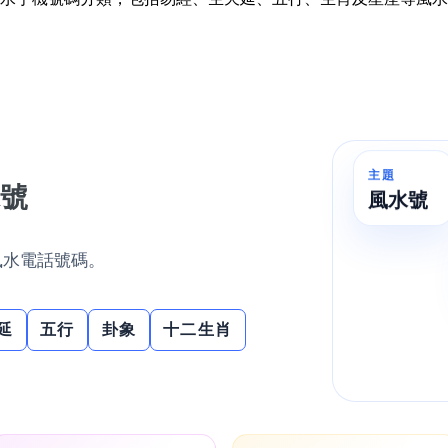
如何用易經計算電話號碼
如何計算生命靈數電話號
常見問題
教學文章
+)
主題
號
風水號
靚號推介
潮文共賞
風水電話號碼。
靚號短片
延
五行
卦象
十二生肖
全部文章分類
網
6字頭
無4字
無5字
多8字
9888頭
二字號
三字號
全
分類(100+)