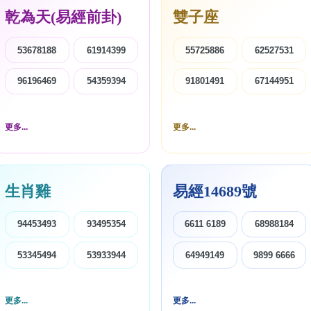
乾為天(易經前卦)
雙子座
53678188
61914399
55725886
62527531
96196469
54359394
91801491
67144951
更多...
更多...
風水號分類
生天延/貴財成
生肖雞
易經14689號
五行
易經六四卦象
94453493
93495354
6611 6189
68988184
53345494
53933944
64949149
9899 6666
更多...
更多...