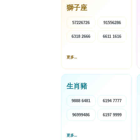
獅子座
57226726
91556286
高級分類
i
6318 2666
6611 1616
更多...
幸運號分類
幸運分類
生肖豬
基本分類
位置分類
9888 6481
6194 7777
包含數字
次數分類
96999486
6197 9999
生日分類
更多...