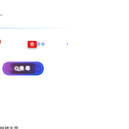
尖沙咀海港城
Whatsapp/微信: (852) 9888
香港
▼
巿南沙區
9311
地址: 广州市南沙区南沙街
事
計劃
西亞雪蘭莪
查詢熱線: 2790 8888
广生路19号4楼
攜號轉台儲值年咭25元起
地址: 6-3-2, Jalan Setia
搜尋
地址: 尖沙咀海港城海洋中
Prima E U13/E, Setia
攜號轉台月費計劃58元起
免費寄賣
心6樓604室(營業時間:星期
Alam, 40170 Shah Alam,
碼
款
一至五, 上午10至下午6時,
Selangor, Malaysia
申請成為商業合作伙伴
買號流程及條款
公眾假期休息)
×
銷售條款及條件
號
私隱政策聲明
教
靚號主題。