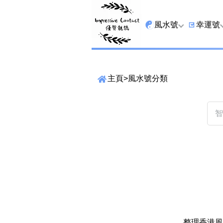
風水號
幸運號
全吉星
9字頭
主頁
>
風水號分類
最高能量生氣 天醫 
6字頭
生天延
三條尾
貴財成
四條尾
1349號
五條尾
13459號
888尾
2678號
999尾
精準位置搜尋
25678號
666尾
位置:
一
二
三
四
五
六
七
整理香港風