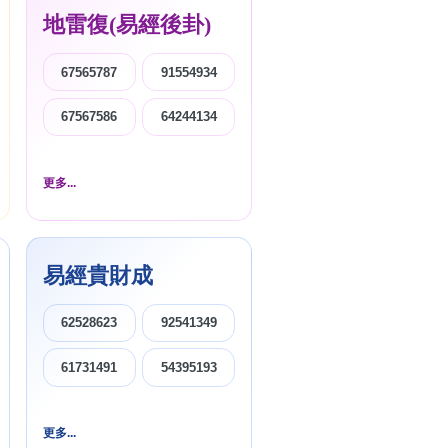
搜尋
地雷復(易經後卦)
清除全部分類
67565787
91554934
67567586
64244134
更多...
易經貴財成
62528623
92541349
61731491
54395193
搜尋
清除全部分類
更多...