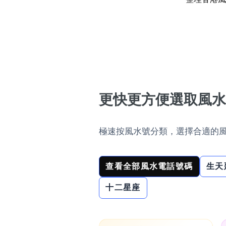
14689號
多8號
精選風水號
二字號
自選生天延教學
三字號
風水師傅推介
鴛鴦刀
不包含數字
全部風水號分類 (200
9888頭
更快更方便選取風水
無0
無1
無2
無3
無4
無5
無6
無7
無8
無9
對聯號
ABAB尾
極速按風水號分類，選擇合適的
夫佬尾
查看全部風水電話號碼
生天
順蛇尾
熱門分類
十二星座
2字頭固
888尾
999尾
777尾
9字頭
全吉星(全號)
全部幸運號