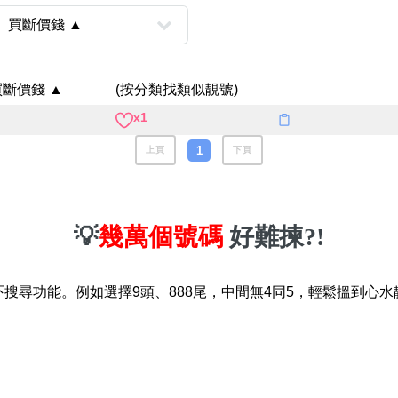
八
如何用易經計算電話號碼
如何計算生命靈數電話號
買斷價錢 ▲
(按分類找類似靚號)
常見問題
x1
教學文章
1
+)
上頁
下頁
靚號推介
潮文共賞
💡
幾萬個號碼
好難揀?!
靚號短片
吓搜尋功能。例如選擇9頭、888尾，中間無4同5，輕鬆搵到心水
全部文章分類
網
6字頭
無4字
無5字
多8字
9888頭
二字號
三字號
全
分類(100+)