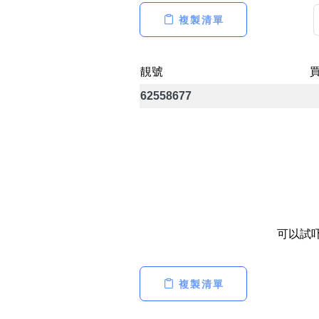
14689號
多8號
一
二
三
四
五
六
七
複製清單
精選風水號
二字號
自選生天延教學
三字號
靚號
風水師傅推介
鴛鴦刀
62558677
全部風水號分類 (200
9888頭
不包含數字
對聯號
無0
無1
無2
無3
無4
無5
無6
無7
無8
無9
ABAB尾
夫佬尾
可以試
順蛇尾
2字頭固
熱門分類
複製清單
888尾
999尾
777尾
9字頭
全部幸運號
全吉星(全號)