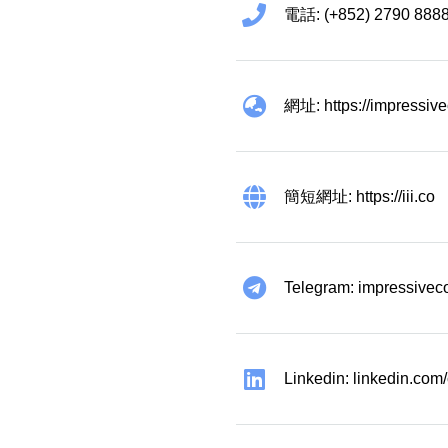
電話: (+852) 2790 888
網址: https://impressiv
簡短網址: https://iii.co
Telegram: impressivec
Linkedin: linkedin.co