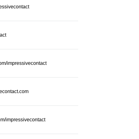
essivecontact
act
com/impressivecontact
econtact.com
m/impressivecontact