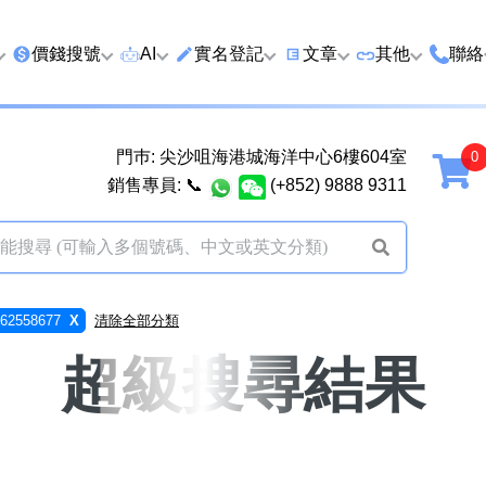
價錢搜號
AI
實名登記
文章
‍其他
聯絡
特價號
AI搜號
實名登記(全部電訊商)
購買靚號流程
優質車牌
香港
門巿: 尖沙咀海港城海洋中心6樓604室
延年
2千以下
AI分析號碼屬性
查詢儲值咭有效期
教你點揀靚號教學
優質域名
廣州
銷售專員:
📞
(+852) 9888 9311
2千至5千元
AI分析出生時辰
換電話號碼前必做的五件
月費和儲值咭
馬來
5千至1萬元
AI 靚號估價系統
一機雙Whatsapp教學
其他業務
以上
1萬至2萬元
計算八字和電話號碼五行屬
Whatsapp 無痛轉移新號
買號流程及條
2558677
X
清除全部分類
性
教學
2萬至5萬元
關於我們
超級搜尋結果
靚號估價遊戲
微信Wechat 無痛轉移新
超級VIP號
碼教學
易經六十四卦
不加聯絡人發WhatsApp
黃大仙靈籤
學 2026