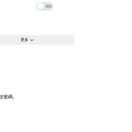
碼
搜尋
清除全部分類
更多
搜尋
清除全部分類
靚號碼。
大數字
5萬以上
生天延