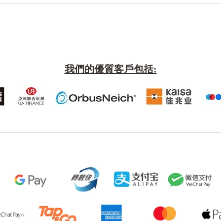
我們的優質客戶包括:
風水號分類
生天延/貴財成
五行
易經六四卦象