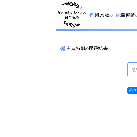
風水號
幸運號
全吉星
9字頭
主頁
>
超級搜尋結果
最高能量生氣 天醫 
6字頭
生天延
三條尾
貴財成
四條尾
1349號
五條尾
包含6
13459號
888尾
2678號
999尾
精準位置搜尋
25678號
666尾
位置: