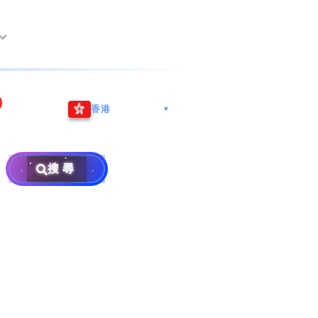
尖沙咀海港城
Whatsapp/微信: (852) 9888
香港
▼
巿南沙區
9311
地址: 广州市南沙区南沙街
事
計劃
西亞雪蘭莪
查詢熱線: 2790 8888
广生路19号4楼
攜號轉台儲值年咭25元起
地址: 6-3-2, Jalan Setia
搜尋
地址: 尖沙咀海港城海洋中
Prima E U13/E, Setia
攜號轉台月費計劃58元起
免費寄賣
心6樓604室(營業時間:星期
Alam, 40170 Shah Alam,
碼
款
一至五, 上午10至下午6時,
Selangor, Malaysia
申請成為商業合作伙伴
買號流程及條款
公眾假期休息)
銷售條款及條件
號
×
私隱政策聲明
教