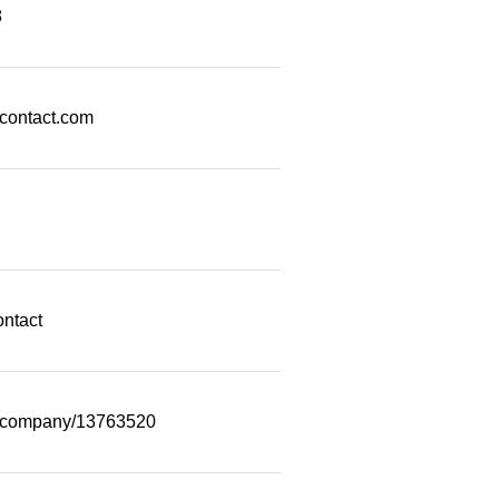
8
econtact.com
ontact
m/company/13763520