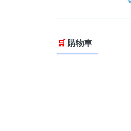
🛒
購物車