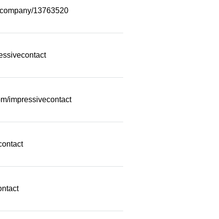
m/company/13763520
essivecontact
m/impressivecontact
contact
ontact