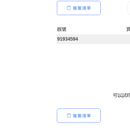
14689號
多8號
一
二
三
四
五
六
七
複製清單
精選風水號
二字號
自選生天延教學
三字號
靚號
風水師傅推介
鴛鴦刀
91934594
全部風水號分類 (200
9888頭
不包含數字
對聯號
無0
無1
無2
無3
無4
無5
無6
無7
無8
無9
ABAB尾
夫佬尾
可以試
順蛇尾
2字頭固
熱門分類
複製清單
888尾
999尾
777尾
9字頭
全部幸運號
全吉星(全號)