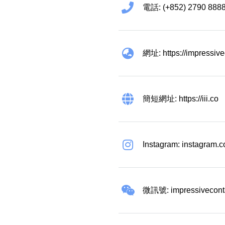
電話: (+852) 2790 888
網址: https://impressiv
簡短網址: https://iii.co
Instagram: instagram.
微訊號: impressivecont