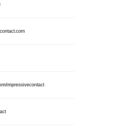
8
econtact.com
com/impressivecontact
act