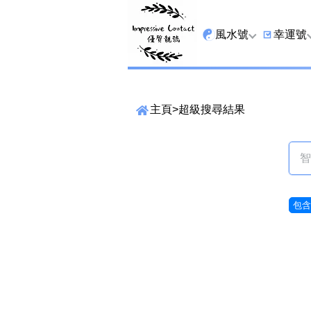
風水號
幸運號
全吉星
9字頭
主頁
>
超級搜尋結果
最高能量生氣 天醫 
6字頭
生天延
三條尾
貴財成
四條尾
1349號
五條尾
包含9
13459號
888尾
2678號
999尾
精準位置搜尋
25678號
666尾
位置: