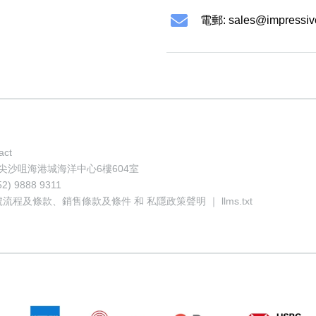
電郵:
sales@impressiv
act
地址: 香港尖沙咀海港城海洋中心6樓604室
52) 9888 9311
號流程及條款
、
銷售條款及條件
和
私隱政策聲明
｜
llms.txt