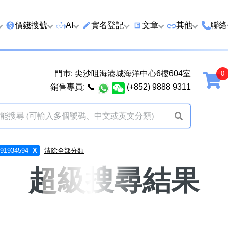
價錢搜號
AI
實名登記
文章
‍其他
聯絡
特價號
AI搜號
實名登記(全部電訊商)
購買靚號流程
優質車牌
香港
門巿: 尖沙咀海港城海洋中心6樓604室
延年
2千以下
AI分析號碼屬性
查詢儲值咭有效期
教你點揀靚號教學
優質域名
廣州
銷售專員:
📞
(+852) 9888 9311
2千至5千元
AI分析出生時辰
換電話號碼前必做的五件
月費和儲值咭
馬來
5千至1萬元
AI 靚號估價系統
一機雙Whatsapp教學
其他業務
以上
1萬至2萬元
計算八字和電話號碼五行屬
Whatsapp 無痛轉移新號
買號流程及條
1934594
X
清除全部分類
性
教學
2萬至5萬元
關於我們
超級搜尋結果
靚號估價遊戲
微信Wechat 無痛轉移新
超級VIP號
碼教學
易經六十四卦
不加聯絡人發WhatsApp
黃大仙靈籤
學 2026