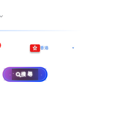
尖沙咀海港城
Whatsapp/微信: (852) 9888
香港
▼
巿南沙區
9311
地址: 广州市南沙区南沙街
事
計劃
西亞雪蘭莪
查詢熱線: 2790 8888
广生路19号4楼
攜號轉台儲值年咭25元起
地址: 6-3-2, Jalan Setia
搜尋
地址: 尖沙咀海港城海洋中
Prima E U13/E, Setia
攜號轉台月費計劃58元起
免費寄賣
心6樓604室(營業時間:星期
Alam, 40170 Shah Alam,
碼
款
一至五, 上午10至下午6時,
Selangor, Malaysia
申請成為商業合作伙伴
買號流程及條款
公眾假期休息)
銷售條款及條件
號
×
私隱政策聲明
教