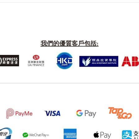
我們的優質客戶包括:
風水號分類
生天延/貴財成
五行
易經六四卦象