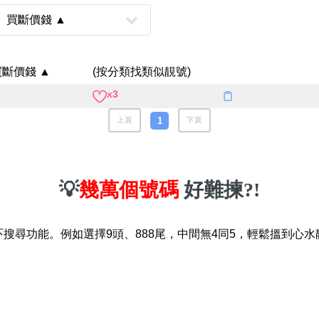
八
如何用易經計算電話號碼
如何計算生命靈數電話號
買斷價錢 ▲
(按分類找類似靚號)
常見問題
x3
教學文章
1
+)
上頁
下頁
靚號推介
潮文共賞
💡
幾萬個號碼
好難揀?!
靚號短片
吓搜尋功能。例如選擇9頭、888尾，中間無4同5，輕鬆搵到心水
全部文章分類
網
6字頭
無4字
無5字
多8字
9888頭
二字號
三字號
全
分類(100+)