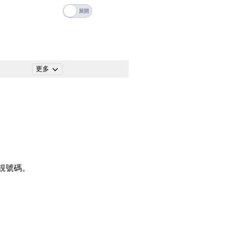
碼
搜尋
清除全部分類
更多
搜尋
清除全部分類
靚號碼。
大數字
5萬以上
生天延