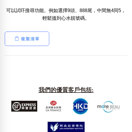
可以試吓搜尋功能。例如選擇9頭、888尾，中間無4同5，
熱門分類
輕鬆搵到心水靚號碼。
888尾
999尾
777尾
9字頭
6字頭
無4字
無5字
多8字
9888頭
二字號
三字號
全大數字
5萬以上
生天延
全吉星(全號)
複製清單
搜尋
清除全部分類
高級分類
i
我們的優質客戶包括:
幸運號分類
風水號分類
幸運分類
生天延/貴財成
基本分類
五行