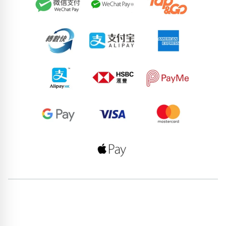
65596528
79551469
72687327
95759893
72254817
68691770
80768049
58928718
52023489
75465585