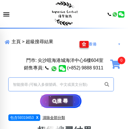
📞
主頁
>
超級搜尋結果
香港
▼
門巿: 尖沙咀海港城海洋中心6樓604室
銷售專員:
📞
(+852) 9888 9311
搜尋
包含59319453
X
清除全部分類