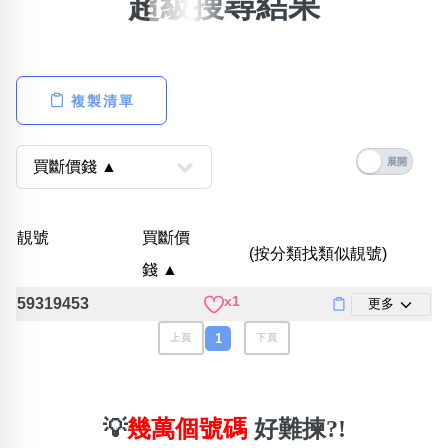
超級搜尋結果
×
精準位置搜尋
位置:
複製清單
一
二
三
四
五
六
七
八
搜尋
清除全部分類
靚號
買斷價
(按分類找類似靚號)
錢 ▲
x1
59319453
更多
不包含數字
無0
無1
無2
無3
無4
無5
無6
無7
無8
無9
1
上頁
下頁
搜尋
清除全部分類
💡
幾萬個號碼
好難揀?!