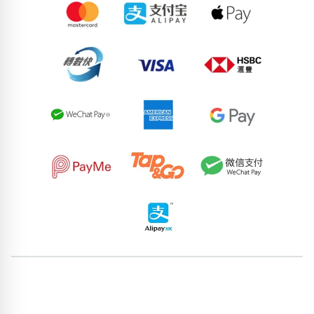
67437025
56882599
56478607
72719841
64370090