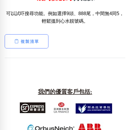
可以試吓搜尋功能。例如選擇9頭、888尾，中間無4同5，
熱門分類
輕鬆搵到心水靚號碼。
888尾
999尾
777尾
9字頭
6字頭
無4字
無5字
多8字
9888頭
二字號
三字號
全大數字
5萬以上
生天延
全吉星(全號)
複製清單
搜尋
清除全部分類
高級分類
i
我們的優質客戶包括:
幸運號分類
風水號分類
幸運分類
生天延/貴財成
基本分類
五行