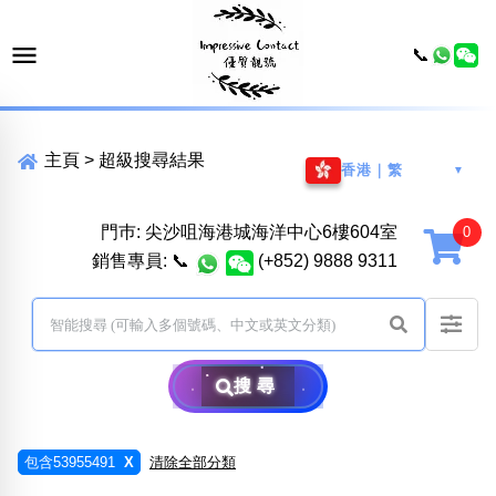
📞
主頁
>
超級搜尋結果
香港｜繁
▼
門巿: 尖沙咀海港城海洋中心6樓604室
銷售專員:
📞
(+852) 9888 9311
搜尋
包含53955491
X
清除全部分類