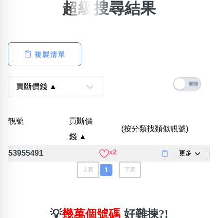
超級搜尋結果
搜尋選項
×
精準位置搜尋
位置:
複製清單
一
二
三
四
五
六
七
八
搜尋
清除全部分類
靚號
買斷價
(按分類找類似靚號)
錢 ▲
不包含數字
x2
53955491
更多
無0
無1
無2
無3
無4
無5
無6
無7
無8
無9
1
上頁
下頁
搜尋
清除全部分類
💡
幾萬個號碼
好難揀?!