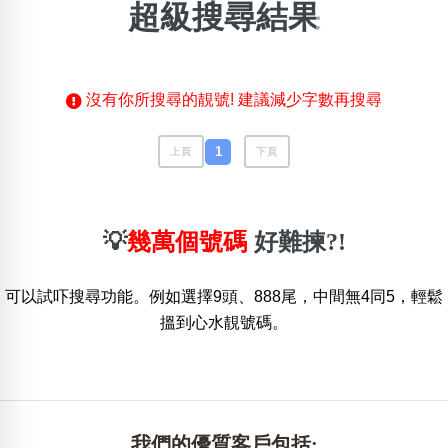
超級搜尋結果
搜尋選項
×
精準位置搜尋
沒有你所搜尋的靚號! 建議減少字數再搜尋
位置:
一
二
三
四
五
六
七
八
1
上頁
下頁
搜尋
清除全部分類
💡
幾萬個號碼
好難揀?!
可以試吓搜尋功能。例如選擇9頭、888尾，中間無4同5，輕鬆
不包含數字
搵到心水靚號碼。
無0
無1
無2
無3
無4
無5
無6
無7
無8
無9
搜尋
清除全部分類
我們的優質客戶包括: