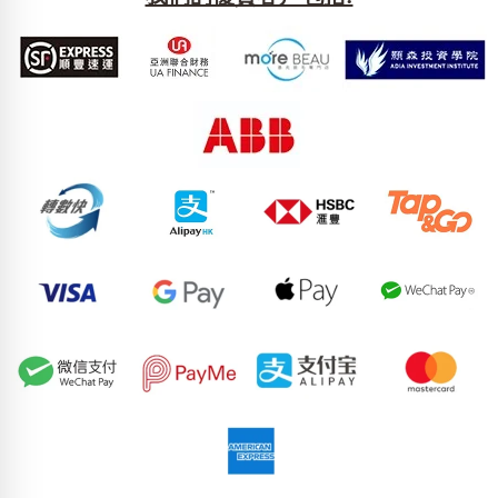
熱門分類
888尾
999尾
777尾
9字頭
6字頭
無4字
無5字
多8字
9888頭
二字號
三字號
全大數字
5萬以上
生天延
全吉星(全號)
搜尋
清除全部分類
高級分類
i
幸運號分類
風水號分類
幸運分類
生天延/貴財成
基本分類
五行