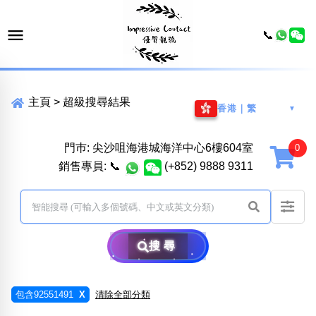
📞
主頁
>
超級搜尋結果
香港｜繁
▼
門巿: 尖沙咀海港城海洋中心6樓604室
銷售專員:
📞
(+852) 9888 9311
搜尋
包含92551491
X
清除全部分類