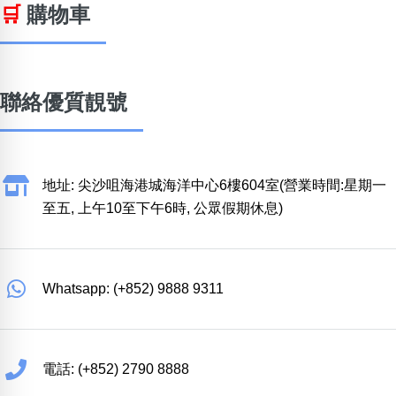
🛒
購物車
位置分類
易經六四卦象
包含數字
次數分類
生日分類
聯絡優質靚號
搜尋
清除全部分類
地址: 尖沙咀海港城海洋中心6樓604室(營業時間:星期一
至五, 上午10至下午6時, 公眾假期休息)
Whatsapp: (+852) 9888 9311
電話: (+852) 2790 8888