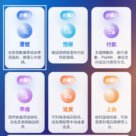
步驟1
步驟2
步驟3
選號
預留
付款
在靚號數據庫或由專
確認號碼後盡快付款
支援轉數快、銀行過
員協助，揀選心水號
預留號碼。
數、PayMe 、微信支
碼。
付或支付寶等方式。
步驟4
步驟5
步驟6
SF
準備
送貨
上台
我們會處理儲值咭、
可到海港城店取咭，
收到儲值咭後，可按
交收及號碼確認程
或免費順豐本地速遞
需要到電訊商辦理上
序。
送達。
台。