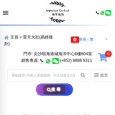
📞
主頁
>
雷天大壯(易經後
香港｜繁
▼
卦)
門巿: 尖沙咀海港城海洋中心6樓604室
銷售專員:
📞
(+852) 9888 9311
設定
搜尋