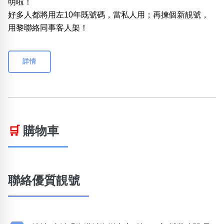
明啦！
好多人都將用左10年既號碼，當私人用；再揀個新靚號，
用黎聯絡同事客人架！
詳情
🛒
購物車
聯絡優質靚號