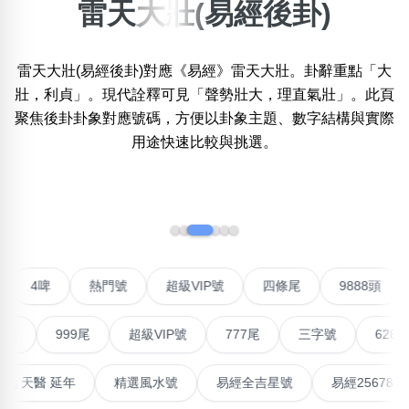
雷天大壯(易經後卦)
×
精準位置搜尋
雷天大壯(易經後卦)對應《易經》雷天大壯。卦辭重點「大
位置:
一
二
三
四
五
六
七
八
壯，利貞」。現代詮釋可見「聲勢壯大，理直氣壯」。此頁
聚焦後卦卦象對應號碼，方便以卦象主題、數字結構與實際
用途快速比較與挑選。
搜尋
清除全部分類
‹
›
不包含數字
無0
無1
無2
無3
無4
無5
無6
無7
無8
無9
對聯號
4啤
熱門號
超級VIP號
四條尾
98
999尾
超級VIP號
777尾
三字號
6288頭
搜尋
清除全部分類
最高能量生氣 天醫 延年
精選風水號
易經全吉星號
易