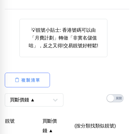
熱門分類
888尾
999尾
777尾
9字頭
6字頭
無4字
無5字
多8字
9888頭
二字號
三字號
💡靚號小貼士: 香港號碼可以由
全大數字
5萬以上
生天延
全吉星(全號)
「月費計劃」轉做「非實名儲值
搜尋
咭」，反之又得!交易靚號好輕鬆!
清除全部分類
高級分類
i
複製清單
幸運號分類
風水號分類
幸運分類
生天延/貴財成
靚號
買斷價
基本分類
五行
(按分類找類似靚號)
錢 ▲
位置分類
易經六四卦象