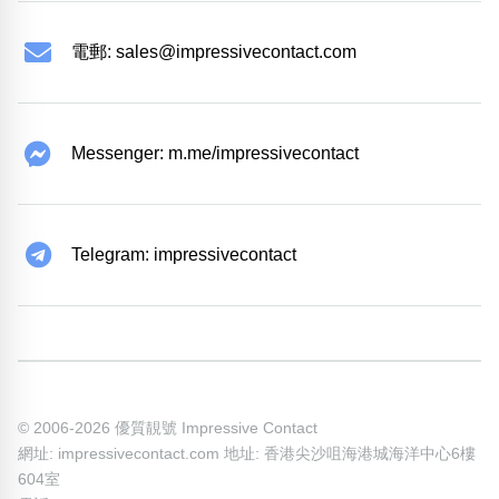
電郵:
sales@impressivecontact.com
Messenger: m.me/impressivecontact
Telegram: impressivecontact
© 2006-2026 優質靚號 Impressive Contact
網址: impressivecontact.com 地址: 香港尖沙咀海港城海洋中心6樓
604室