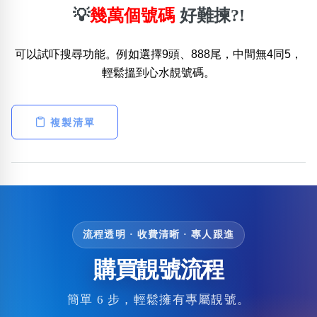
💡
幾萬個號碼
好難揀?!
可以試吓搜尋功能。例如選擇9頭、888尾，中間無4同5，
輕鬆搵到心水靚號碼。
複製清單
流程透明 · 收費清晰 · 專人跟進
購買靚號流程
簡單 6 步，輕鬆擁有專屬靚號。