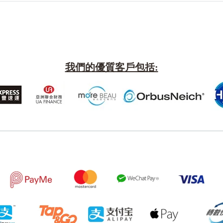
我們的優質客戶包括:
風水號分類
生天延/貴財成
五行
易經六四卦象