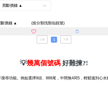
如何用易經計算電話號碼
如何計算生命靈數電話號
買斷價錢 ▲
(按分類找類似靚號)
常見問題
1
教學文章
上頁
下頁
+)
靚號推介
潮文共賞
💡
幾萬個號碼
好難揀?!
靚號短片
吓搜尋功能。例如選擇9頭、888尾，中間無4同5，輕鬆搵到心水
全部文章分類
網
6字頭
無4字
無5字
多8字
9888頭
二字號
三字號
全
分類(100+)