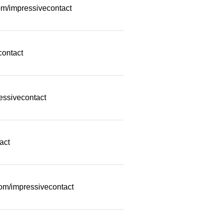
m/impressivecontact
contact
essivecontact
act
com/impressivecontact