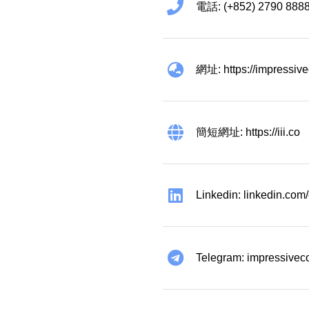
電話: (+852) 2790 888
網址: https://impressiv
簡短網址: https://iii.co
Linkedin: linkedin.co
Telegram: impressivec