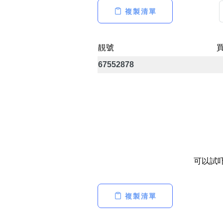
14689號
多8號
複製清單
精選風水號
二字號
自選生天延教學
三字號
靚號
風水師傅推介
鴛鴦刀
67552878
全部風水號分類 (200
9888頭
不包含數字
無0
無1
無2
無3
無4
無5
無6
無7
無8
無9
對聯號
ABAB尾
夫佬尾
可以試
順蛇尾
熱門分類
2字頭固
複製清單
888尾
999尾
777尾
9字頭
全部幸運號
全吉星(全號)