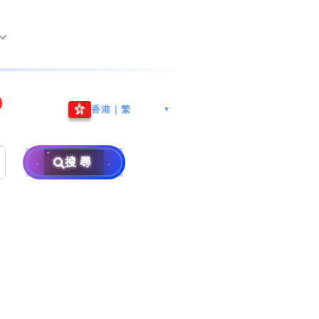
尖沙咀海港城
Whatsapp/微信: (852) 9888
香港｜繁
▼
巿南沙區
9311
地址: 广州市南沙区南沙街
事
計劃
西亞雪蘭莪
查詢熱線: 2790 8888
广生路19号4楼
攜號轉台儲值年咭25元起
地址: 6-3-2, Jalan Setia
搜尋
地址: 尖沙咀海港城海洋中
Prima E U13/E, Setia
攜號轉台月費計劃58元起
免費寄賣
心6樓604室(營業時間:星期
Alam, 40170 Shah Alam,
碼
款
一至五, 上午10至下午6時,
Selangor, Malaysia
申請成為商業合作伙伴
買號流程及條款
公眾假期休息)
銷售條款及條件
號
×
私隱政策聲明
教