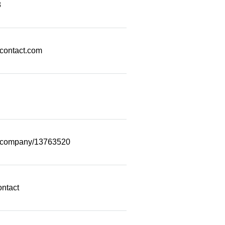
8
econtact.com
m/company/13763520
ontact