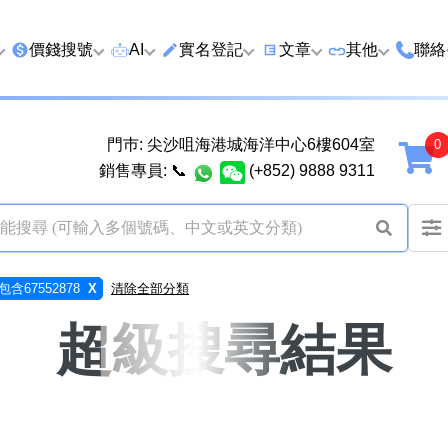
價錢搜號
AI
實名登記
文章
‍其他
聯絡
特價號
AI搜號
實名登記(全部電訊商)
購買靚號流程
優質車牌
香港
門巿: 尖沙咀海港城海洋中心6樓604室
延年
2千以下
AI分析號碼屬性
查詢儲值咭有效期
教你點揀靚號教學
優質域名
廣州
銷售專員:
📞
(+852) 9888 9311
2千至5千元
AI分析出生時辰
換電話號碼前必做的五件
月費和儲值咭
馬來
5千至1萬元
AI 靚號估價系統
一機雙Whatsapp教學
其他業務
以上
1萬至2萬元
計算八字和電話號碼五行屬
Whatsapp 無痛轉移新號
買號流程及條
包含67552878
X
清除全部分類
性
教學
2萬至5萬元
關於我們
超級搜尋結果
靚號估價遊戲
微信Wechat 無痛轉移新
超級VIP號
碼教學
易經六十四卦
不加聯絡人發WhatsApp
黃大仙靈籤
學 2026
八