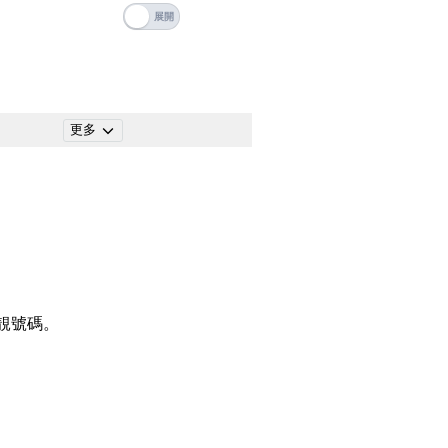
碼
搜尋
清除全部分類
更多
搜尋
清除全部分類
靚號碼。
大數字
5萬以上
生天延