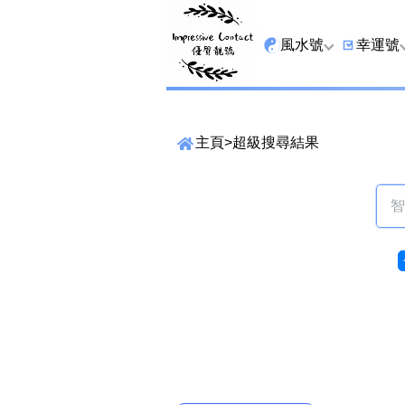
風水號
幸運號
全吉星
9字頭
主頁
>
超級搜尋結果
最高能量生氣 天醫 
6字頭
生天延
三條尾
貴財成
四條尾
1349號
五條尾
13459號
888尾
搜尋選項
2678號
999尾
精準位置搜尋
25678號
666尾
位置:
一
二
三
四
五
六
七