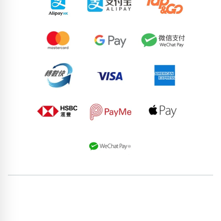
98691283
58561218
58268261
59525448
57312380
78239860
65634300
98751378
89697502
91662179