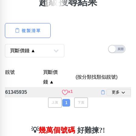
超級搜尋結果
×
精準位置搜尋
位置:
複製清單
一
二
三
四
五
六
七
八
搜尋
清除全部分類
靚號
買斷價
(按分類找類似靚號)
錢 ▲
x1
61345935
更多
不包含數字
無0
無1
無2
無3
無4
無5
無6
無7
無8
無9
1
上頁
下頁
搜尋
清除全部分類
💡
幾萬個號碼
好難揀?!