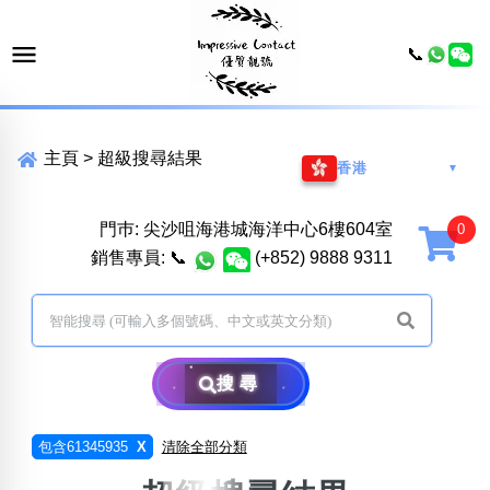
📞
主頁
>
超級搜尋結果
香港
▼
門巿: 尖沙咀海港城海洋中心6樓604室
銷售專員:
📞
(+852) 9888 9311
搜尋
包含61345935
X
清除全部分類