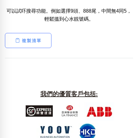
可以試吓搜尋功能。例如選擇9頭、888尾，中間無4同5，
熱門分類
輕鬆搵到心水靚號碼。
888尾
999尾
777尾
9字頭
6字頭
無4字
無5字
多8字
9888頭
二字號
三字號
全大數字
5萬以上
生天延
全吉星(全號)
複製清單
搜尋
清除全部分類
高級分類
i
我們的優質客戶包括:
幸運號分類
風水號分類
幸運分類
生天延/貴財成
基本分類
五行