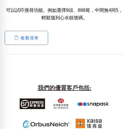
可以試吓搜尋功能。例如選擇9頭、888尾，中間無4同5，
熱門分類
輕鬆搵到心水靚號碼。
888尾
999尾
777尾
9字頭
6字頭
無4字
無5字
多8字
9888頭
二字號
三字號
全大數字
5萬以上
生天延
全吉星(全號)
複製清單
搜尋
清除全部分類
高級分類
i
我們的優質客戶包括:
幸運號分類
風水號分類
幸運分類
生天延/貴財成
基本分類
五行