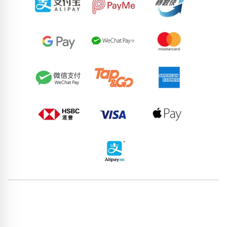
76950124
74431155
65042808
56940475
87252527
78674792
81513315
69112812
98348041
89369079