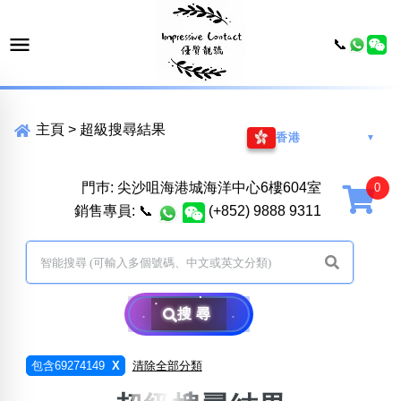
📞
主頁
>
超級搜尋結果
香港
▼
門巿: 尖沙咀海港城海洋中心6樓604室
銷售專員:
📞
(+852) 9888 9311
搜尋
包含69274149
X
清除全部分類