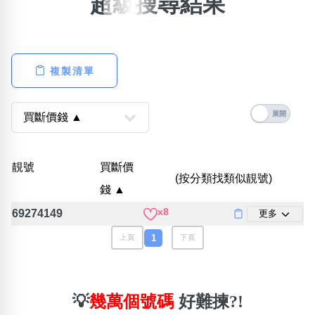
超級搜尋結果
×
精準位置搜尋
位置:
複製清單
一
二
三
四
五
六
七
八
搜尋
清除全部分類
靚號
買斷價
(按分類找類似靚號)
錢 ▲
x8
69274149
更多
不包含數字
無0
無1
無2
無3
無4
無5
無6
無7
無8
無9
1
上頁
下頁
搜尋
清除全部分類
💡
幾萬個號碼
好難揀?!