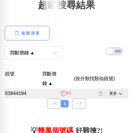
超級搜尋結果
搜尋選項
×
精準位置搜尋
位置:
複製清單
一
二
三
四
五
六
七
八
搜尋
清除全部分類
靚號
買斷價
(按分類找類似靚號)
錢 ▲
不包含數字
x1
53944194
更多
無0
無1
無2
無3
無4
無5
無6
無7
無8
無9
1
上頁
下頁
搜尋
清除全部分類
💡
幾萬個號碼
好難揀?!