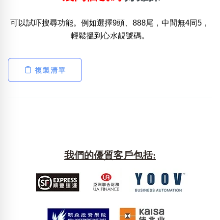
可以試吓搜尋功能。例如選擇9頭、888尾，中間無4同5，
熱門分類
輕鬆搵到心水靚號碼。
888尾
999尾
777尾
9字頭
6字頭
無4字
無5字
多8字
9888頭
二字號
三字號
全大數字
5萬以上
生天延
全吉星(全號)
複製清單
搜尋
清除全部分類
高級分類
i
我們的優質客戶包括:
幸運號分類
風水號分類
幸運分類
生天延/貴財成
基本分類
五行