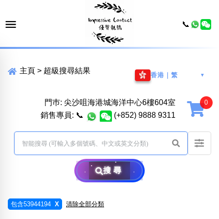
📞
主頁
>
超級搜尋結果
香港｜繁
▼
門巿: 尖沙咀海港城海洋中心6樓604室
銷售專員:
📞
(+852) 9888 9311
搜尋
包含53944194
X
清除全部分類