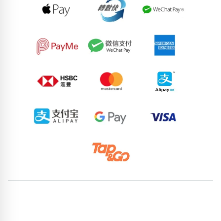
90068591
55293017
63406348
93992995
72370222