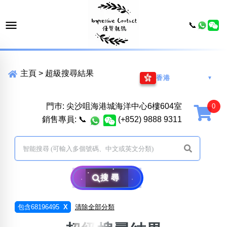
📞
主頁
>
超級搜尋結果
香港
▼
門巿: 尖沙咀海港城海洋中心6樓604室
銷售專員:
📞
(+852) 9888 9311
搜尋
包含68196495
X
清除全部分類