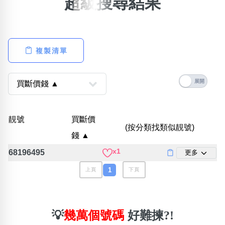
超級搜尋結果
×
精準位置搜尋
位置:
複製清單
一
二
三
四
五
六
七
八
搜尋
清除全部分類
靚號
買斷價
(按分類找類似靚號)
錢 ▲
x1
68196495
更多
不包含數字
無0
無1
無2
無3
無4
無5
無6
無7
無8
無9
1
上頁
下頁
搜尋
清除全部分類
💡
幾萬個號碼
好難揀?!