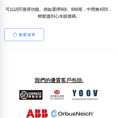
可以試吓搜尋功能。例如選擇9頭、888尾，中間無4同5，
熱門分類
輕鬆搵到心水靚號碼。
888尾
999尾
777尾
9字頭
6字頭
無4字
無5字
多8字
9888頭
二字號
三字號
全大數字
5萬以上
生天延
全吉星(全號)
複製清單
搜尋
清除全部分類
高級分類
i
我們的優質客戶包括:
幸運號分類
風水號分類
幸運分類
生天延/貴財成
基本分類
五行