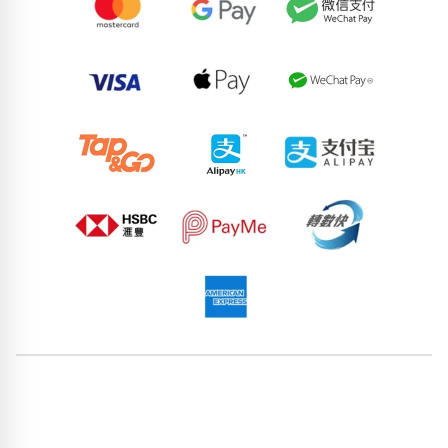
79630368
73208971
88575712
51585152
80660928
60276864
62749214
53550862
98042065
63512053