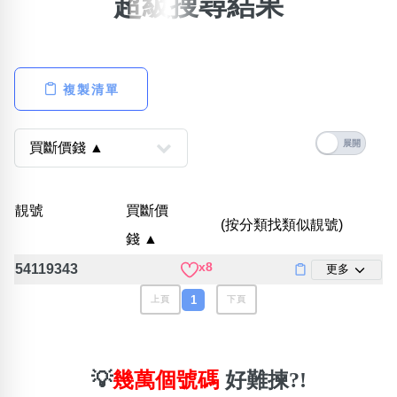
超級搜尋結果
×
精準位置搜尋
位置:
複製清單
一
二
三
四
五
六
七
八
搜尋
清除全部分類
靚號
買斷價
(按分類找類似靚號)
錢 ▲
x8
54119343
更多
不包含數字
無0
無1
無2
無3
無4
無5
無6
無7
無8
無9
1
上頁
下頁
搜尋
清除全部分類
💡
幾萬個號碼
好難揀?!