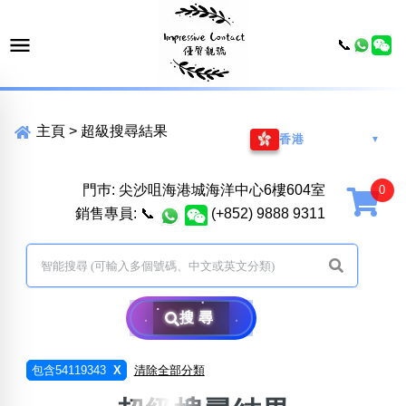
📞
主頁
>
超級搜尋結果
香港
▼
門巿: 尖沙咀海港城海洋中心6樓604室
銷售專員:
📞
(+852) 9888 9311
搜尋
包含54119343
X
清除全部分類