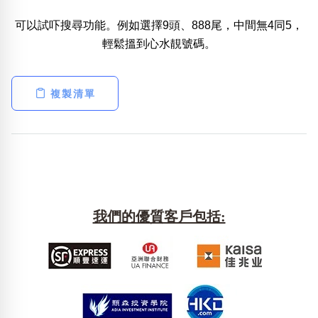
可以試吓搜尋功能。例如選擇9頭、888尾，中間無4同5，
熱門分類
輕鬆搵到心水靚號碼。
888尾
999尾
777尾
9字頭
6字頭
無4字
無5字
多8字
9888頭
二字號
三字號
全大數字
5萬以上
生天延
全吉星(全號)
複製清單
搜尋
清除全部分類
高級分類
i
我們的優質客戶包括:
幸運號分類
風水號分類
幸運分類
生天延/貴財成
基本分類
五行