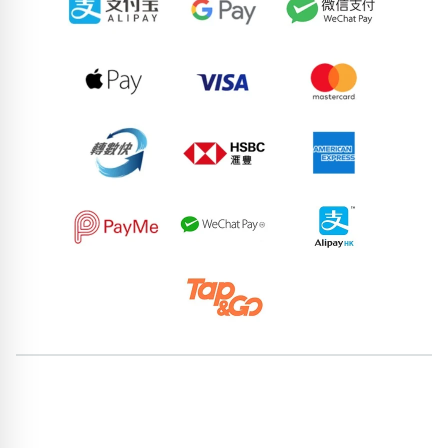
70950830
95471307
85863150
68761249
84161016
70979153
82473807
95469217
97941498
68182459