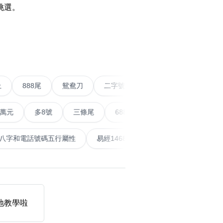
挑選。
搜尋
›
清除全部分類
碼
條尾以上
888尾
鴛鴦刀
二字號
愛情號
對
多8號
三條尾
6888頭
666尾
順蛇尾
9
搜尋
清除全部分類
計算八字和電話號碼五行屬性
易經14689號
五行無相
大數字
5萬以上
生天延
我地教學啦