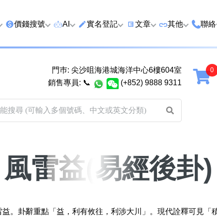
價錢搜號
AI
實名登記
文章
‍其他
聯絡
特價號
AI搜號
實名登記(全部電訊商)
購買靚號流程
優質車牌
香港
門巿: 尖沙咀海港城海洋中心6樓604室
延年
2千以下
AI分析號碼屬性
查詢儲值咭有效期
教你點揀靚號教學
優質域名
廣州
銷售專員:
📞
(+852) 9888 9311
2千至5千元
AI分析出生時辰
換電話號碼前必做的五件
月費和儲值咭
馬來
5千至1萬元
AI 靚號估價系統
一機雙Whatsapp教學
其他業務
以上
1萬至2萬元
計算八字和電話號碼五行屬
Whatsapp 無痛轉移新號
買號流程及條
性
教學
風雷益(易經後卦)
2萬至5萬元
關於我們
靚號估價遊戲
微信Wechat 無痛轉移新
超級VIP號
碼教學
易經六十四卦
不加聯絡人發WhatsApp
八
黃大仙靈籤
風雷益。卦辭重點「益，利有攸往，利涉大川」。現代詮釋可見「
學 2026