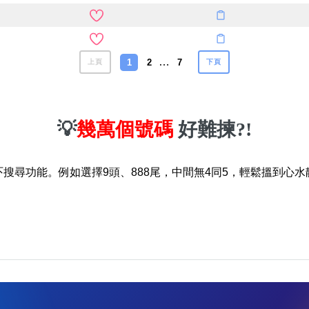
…
1
2
7
上頁
下頁
💡
幾萬個號碼
好難揀?!
吓搜尋功能。例如選擇9頭、888尾，中間無4同5，輕鬆搵到心水