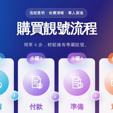
流程透明 · 收費清晰 · 專人跟進
購買靚號流程
簡單 6 步，輕鬆擁有專屬靚號。
2
步驟3
步驟4
留
付款
準備