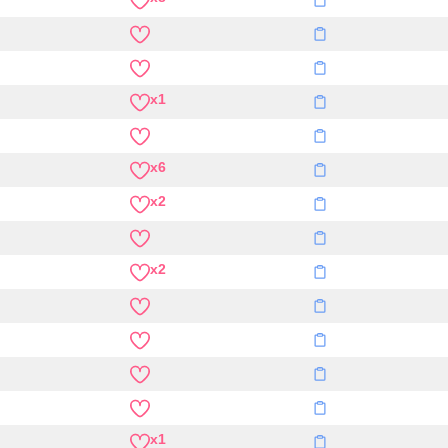
x1
x6
x2
x2
x1