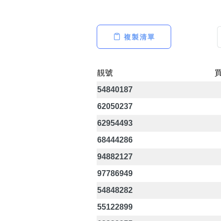
複製清單
高級分類
i
靚號
54840187
幸運號分類
62050237
幸運分類
62954493
基本分類
68444286
位置分類
包含數字
94882127
次數分類
97786949
生日分類
54848282
55122899