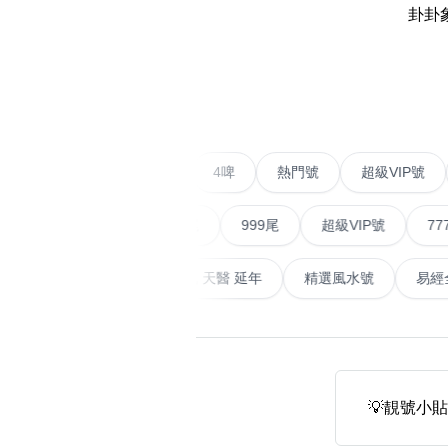
14689號
多8號
卦卦
精選風水號
二字號
‹
自選生天延教學
三字號
風水師傅推介
鴛鴦刀
不包含數字
全部風水號分類 (200
9888頭
二字號
愛情號
對聯號
4啤
熱門號
超級V
無0
無1
無2
無3
無4
無5
無6
無7
無8
無9
對聯號
順蛇尾
999尾
超級VIP號
777尾
ABAB尾
天大畜
易經延天生
最高能量生氣 天醫 延年
精選風水號
夫佬尾
順蛇尾
熱門分類
2字頭固
888尾
999尾
777尾
9字頭
全吉星(全號)
💡靚號小貼
全部幸運號