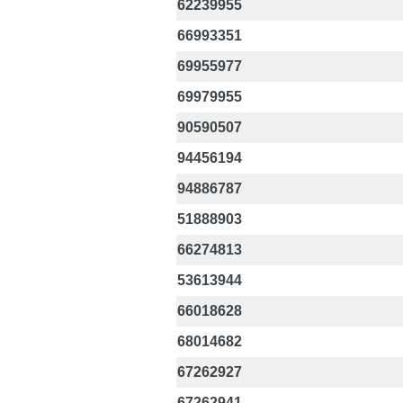
62239955
66993351
69955977
69979955
90590507
94456194
94886787
51888903
66274813
53613944
66018628
68014682
67262927
67262941