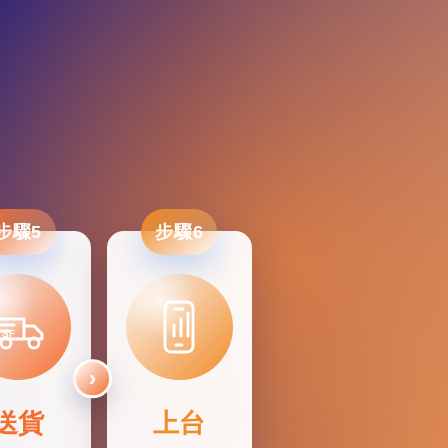
步驟5
步驟6
SF
送貨
上台