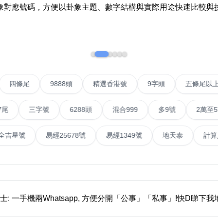
象對應號碼，方便以卦象主題、數字結構與實際用途快速比較與
如何用易經計算電話號碼
如何計算生命靈數電話號
常見問題
教學文章
+)
IP號
四條尾
9888頭
精選香港號
9字頭
五
靚號推介
三字號
6288頭
混合999
多9號
2萬至5萬元
潮文共賞
易經全吉星號
易經25678號
易經1349號
地天泰
靚號短片
全部文章分類
網
6字頭
無4字
無5字
多8字
9888頭
二字號
三字號
全
士: 一手機兩Whatsapp, 方便分開「公事」「私事」!快D睇下
分類(100+)