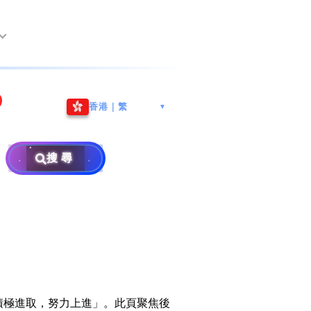
尖沙咀海港城
Whatsapp/微信: (852) 9888
香港｜繁
▼
巿南沙區
9311
地址: 广州市南沙区南沙街
事
計劃
西亞雪蘭莪
查詢熱線: 2790 8888
广生路19号4楼
攜號轉台儲值年咭25元起
地址: 6-3-2, Jalan Setia
搜尋
地址: 尖沙咀海港城海洋中
Prima E U13/E, Setia
攜號轉台月費計劃58元起
免費寄賣
心6樓604室(營業時間:星期
Alam, 40170 Shah Alam,
碼
款
一至五, 上午10至下午6時,
Selangor, Malaysia
申請成為商業合作伙伴
買號流程及條款
公眾假期休息)
×
銷售條款及條件
號
私隱政策聲明
教
積極進取，努力上進」。此頁聚焦後