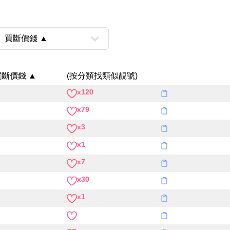
買斷價錢 ▲
(按分類找類似靚號)
x120
風水號分類
x79
x3
生天延/貴財成
五行
x1
易經六四卦象
x7
x30
x1