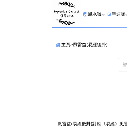
風水號
幸運號
全吉星
9字頭
主頁
>
風雷益(易經後卦)
最高能量生氣 天醫 
6字頭
生天延
三條尾
貴財成
四條尾
1349號
五條尾
13459號
888尾
2678號
999尾
精準位置搜尋
位置:
25678號
666尾
一
二
三
四
五
六
七
風雷益(易經後卦)對應《易經》