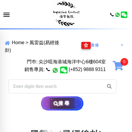
📞
Home
>
風雷益(易經後
香港
▼
卦)
門巿: 尖沙咀海港城海洋中心6樓604室
銷售專員:
📞
(+852) 9888 9311
搜尋