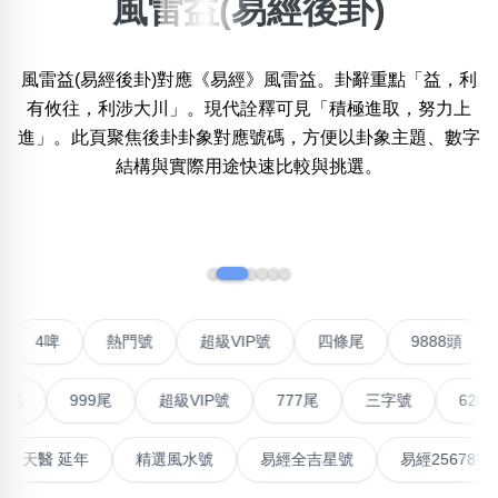
風雷益(易經後卦)
×
精準位置搜尋
風雷益(易經後卦)對應《易經》風雷益。卦辭重點「益，利
位置:
有攸往，利涉大川」。現代詮釋可見「積極進取，努力上
一
二
三
四
五
六
七
八
進」。此頁聚焦後卦卦象對應號碼，方便以卦象主題、數字
結構與實際用途快速比較與挑選。
搜尋
清除全部分類
‹
›
不包含數字
對聯號
4啤
熱門號
超級VIP號
四條尾
988
無0
無1
無2
無3
無4
無5
無6
無7
無8
無9
999尾
超級VIP號
777尾
三字號
6288頭
搜尋
清除全部分類
最高能量生氣 天醫 延年
精選風水號
易經全吉星號
易