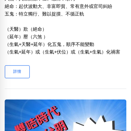
絕命：起伏波動大、非富即貧、常有意外或官司糾紛
五鬼：特立獨行、難以捉摸、不循正軌
（天醫）欺（絕命）
（延年）壓（六煞 ）
（生氣+天醫+延年）化五鬼，順序不能變動
（生氣+延年）或（生氣+伏位）或（生氣+生氣）化禍害
詳情