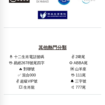
其他熱門分類
🤞 十二生肖電話號碼
✌️ 2啤尾
🖖 易經2678號尾四字
🌻 ABBA尾
🔥 對聯號
🆗️ 山羊座
✅ 混合000
🖖 111尾
✌️ 超級VIP號
🔔 三字號
💥 生肖龍
🤙 777尾