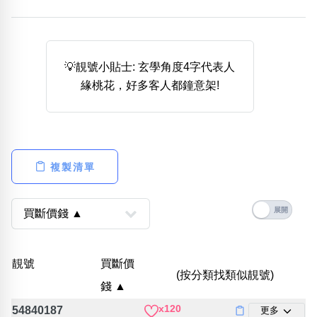
熱門分類
888尾
999尾
777尾
9字頭
6字頭
無4字
無5字
多8字
9888頭
二字號
三字號
💡靚號小貼士: 玄學角度4字代表人
全大數字
5萬以上
生天延
全吉星(全號)
緣桃花，好多客人都鐘意架!
搜尋
清除全部分類
複製清單
高級分類
i
幸運號分類
風水號分類
靚號
買斷價
(按分類找類似靚號)
幸運分類
生天延/貴財成
錢 ▲
基本分類
五行
x120
位置分類
易經六四卦象
54840187
更多