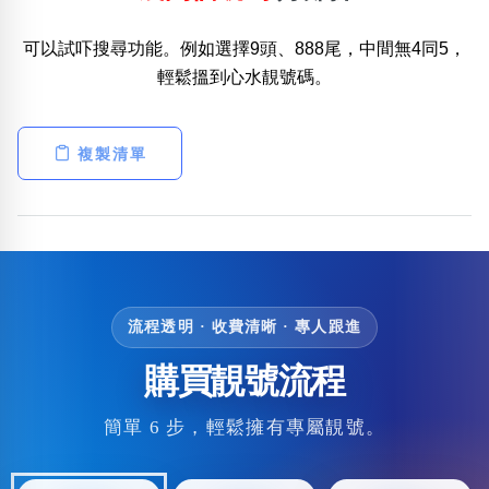
可以試吓搜尋功能。例如選擇9頭、888尾，中間無4同5，
輕鬆搵到心水靚號碼。
複製清單
流程透明 · 收費清晰 · 專人跟進
購買靚號流程
簡單 6 步，輕鬆擁有專屬靚號。