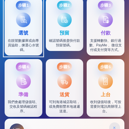
步驟1
步驟2
步驟3
選號
預留
付款
在靚號數據庫或由專
確認號碼後盡快付款
支援轉數快、銀行過
員協助，揀選心水號
預留號碼。
數、PayMe 、微信支
碼。
付或支付寶等方式。
步驟4
步驟5
步驟6
SF
準備
送貨
上台
我們會處理儲值咭、
可到海港城店取咭，
收到儲值咭後，可按
交收及號碼確認程
或免費順豐本地速遞
需要到電訊商辦理上
序。
送達。
台。
×