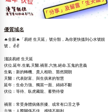
優質域名
🔥全新🔥「易經 生天延」號分類，為你更快搵到心水號靚
號 。✌️✌️
淺談易經 生天延
伏位.延年.生氣.天醫.禍害.六煞.絕命.五鬼的意義
生氣：新的轉機、貴人相助、豁然開朗
天醫：代表財富、與生俱來的智慧
延年：生命力強、獨當一面、綿綿不斷
伏位：等待、臥虎藏龍、蓄勢待發
禍害：常受身體病痛所擾、或常有口舌之爭
六煞：人際關係不佳、感情不順利