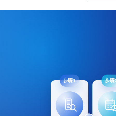
高級分類
i
幸運號分類
幸運分類
基本分類
位置分類
步驟1
步驟
包含數字
次數分類
生日分類