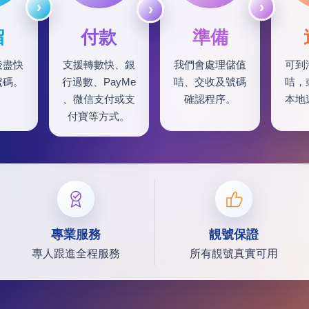
留
付款
準備
後盡快
支援轉數快、銀
我們會處理儲值
可到
號碼。
行過數、PayMe
咭、交收及號碼
咭，
、微信支付或支
確認程序。
本地
付寶等方式。
專業服務
靚號保證
專人跟進全程服務
所有靚號真實可用