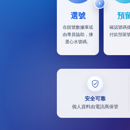
選號
預
在靚號數據庫或
確認號碼
由專員協助，揀
付款預留
選心水號碼。
安全可靠
個人資料由電訊商保管