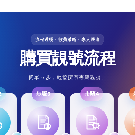
Categories(100+)
Lucky
All Ar
流程透明 · 收費清晰 · 專人跟進
購買靚號流程
風水號分類
簡單 6 步，輕鬆擁有專屬靚號。
生天延/貴財成
五行
易經六四卦象
2
步驟3
步驟4