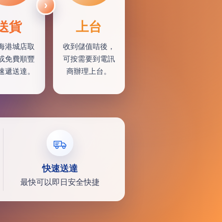
送貨
上台
海港城店取
收到儲值咭後，
或免費順豐
可按需要到電訊
速遞送達。
商辦理上台。
快速送達
最快可以即日安全快捷