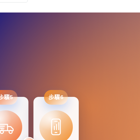
搜尋
 Number Videos
清除全部分類
ticle Categories
步驟5
步驟6
搜尋
SF
清除全部分類