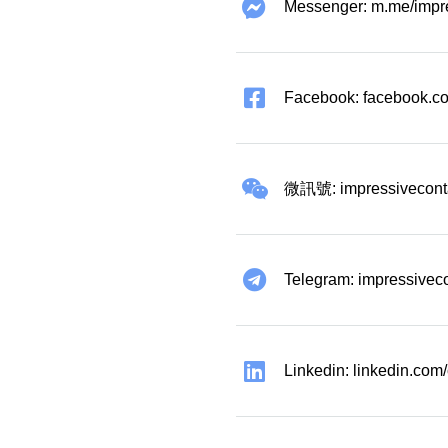
Messenger: m.me/impr
Facebook: facebook.co
微訊號: impressivecont
Telegram: impressivec
Linkedin: linkedin.co