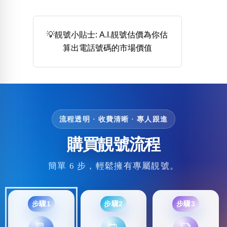
熱門分類
888尾
999尾
777尾
9字頭
6字頭
無4字
💡靚號小貼士: A.I.靚號估價為你估
無5字
多8字
9888頭
二字號
三字號
算出電話號碼的市場價值
全大數字
5萬以上
生天延
全吉星(全號)
搜尋
清除全部分類
流程透明 · 收費清晰 · 專人跟進
高級分類
i
購買靚號流程
簡單 6 步，輕鬆擁有專屬靚號。
幸運號分類
風水號分類
幸運分類
生天延/貴財成
步驟1
步驟2
步驟3
基本分類
五行
位置分類
易經六四卦象