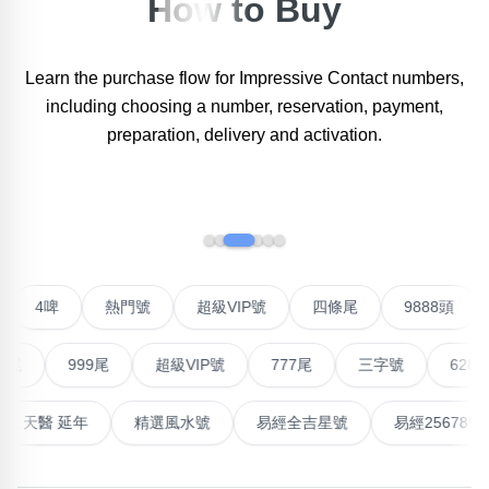
How to Buy
×
精準位置搜尋
Learn the purchase flow for Impressive Contact numbers,
位置:
including choosing a number, reservation, payment,
一
二
三
四
五
六
七
八
九
十
十一
preparation, delivery and activation.
搜尋
‹
›
清除全部分類
號
4啤
熱門號
超級VIP號
四條尾
9888頭
不包含數字
無0
無1
無2
無3
無4
無5
無6
無7
無8
無9
999尾
超級VIP號
777尾
三字號
6288頭
搜尋
能量生氣 天醫 延年
精選風水號
易經全吉星號
易經256
清除全部分類