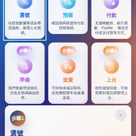
包含數字
次數分類
選號
預留
付款
生日分類
在靚號數據庫或由專
確認號碼後盡快付款
支援轉數快、銀行過
搜尋
員協助，揀選心水號
預留號碼。
數、PayMe 、微信支
清除全部分類
碼。
付或支付寶等方式。
步驟4
步驟5
步驟6
SF
準備
送貨
上台
我們會處理儲值咭、
可到海港城店取咭，
收到儲值咭後，可按
交收及號碼確認程
或免費順豐本地速遞
需要到電訊商辦理上
序。
送達。
台。
×
步驟1
選號