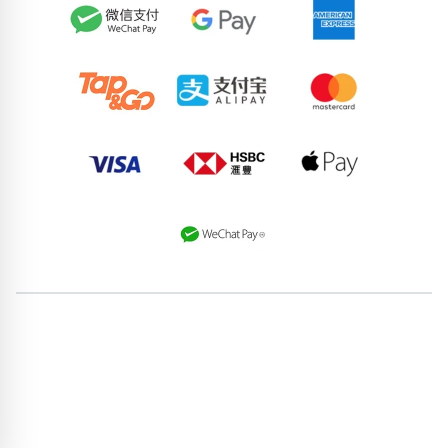
74805055
58172007
58528843
52773378
96159206
62960035
66300268
86848663
63152039
60072157
pricebook-yijing-1349
pricebook-five-elements-wood