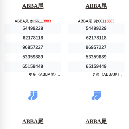
ABBA尾
ABBA尾
ABBA尾 例:6611
3883
ABBA尾 例:6611
3883
54499229
54499229
62178118
62178118
96957227
96957227
53359889
53359889
65159449
65159449
更多《ABBA尾》..
更多《ABBA尾》..
ABBA尾
ABBA尾