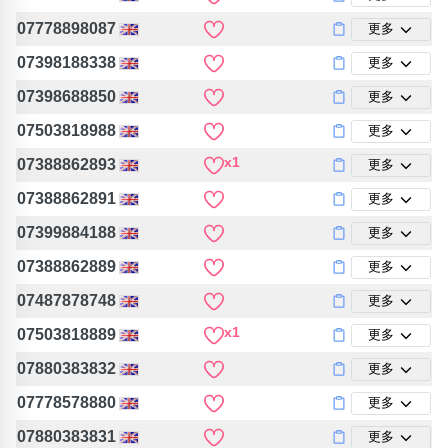
07778898087
更多
07398188338
更多
07398688850
更多
07503818988
更多
x1
07388862893
更多
07388862891
更多
07399884188
更多
07388862889
更多
07487878748
更多
x1
07503818889
更多
07880383832
更多
07778578880
更多
07880383831
更多