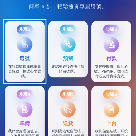
簡單 6 步，輕鬆擁有專屬靚號。
步驟1
步驟2
步驟3
選號
預留
付款
在靚號數據庫或由專
確認號碼後盡快付款
支援轉數快、銀行過
員協助，揀選心水號
預留號碼。
數、PayMe 、微信支
碼。
付或支付寶等方式。
步驟4
步驟5
步驟6
SF
準備
送貨
上台
我們會處理儲值咭、
可到海港城店取咭，
收到儲值咭後，可按