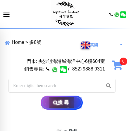
📞
Home
>
多8號
英國
▼
門巿: 尖沙咀海港城海洋中心6樓604室
銷售專員:
📞
(+852) 9888 9311
搜尋