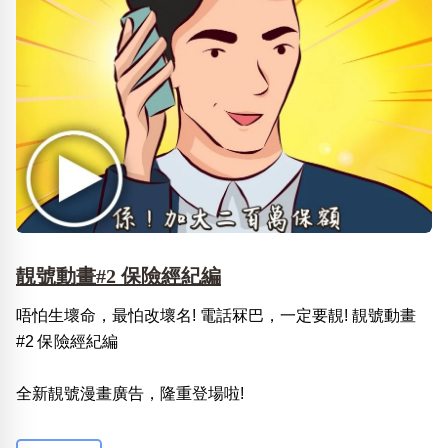
靚號動畫#2 保險經紀編
唔怕生壞命，最怕改壞名! 電話冧巴，一定要靚! 靚號動畫
#2 保險經紀編
全新靚號漫畫廣告，隆重登場啦!