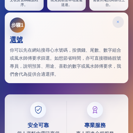
交收及號碼確認程
或免費順豐本地速遞
需要到電訊商辦理上
序。
送達。
台。
×
步驟1
選號
你可以先在網站搜尋心水號碼，按價錢、尾數、數字組合
或風水師傅要求篩選。如想節省時間，亦可直接聯絡靚號
專員，說明預算、用途、喜歡的數字或風水師傅要求，我
們會代為提供合適選擇。
安全可靠
專業服務