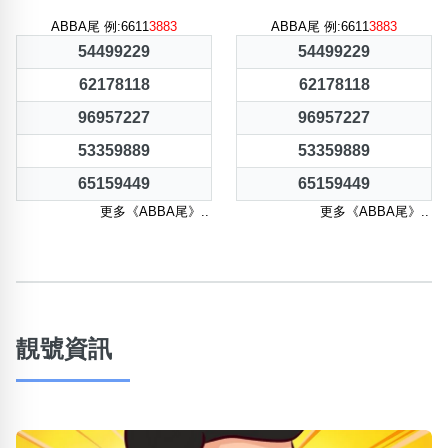
ABBA尾 例:6611
3883
ABBA尾 例:6611
3883
54499229
54499229
62178118
62178118
96957227
96957227
53359889
53359889
65159449
65159449
更多《ABBA尾》..
更多《ABBA尾》..
靚號資訊