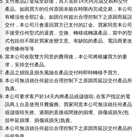
支付產品訂金或全款後，買方需於14天內完成交易和交付
包含數字
產品。如因買方的任何原因未能在時限內完成交易，本公司
次數分類
有權沒收全部訂金。如因任何超出合理控制下之原因而延誤
生日分類
交付，本公司只會退回買方已支付的訂金。買家同意本公司
搜尋
不接受任何型式的退貨、交換、轉移或轉讓產品，當中的型
清除全部分類
式包括但不限於買家改變主意、有缺陷的產品、電訊商更改
使用條例等等
當本公司收取雙方同意的費用後，本公司將根據買方的要
求，安排交付產品。
產品之損毀及損失風險在產品交付時即時轉移予買方。
本公司無須就任何超出合理控制下之原因而延誤交付產品所
負責。
本公司要求客戶於14天內將產品或儲值咭, 在客戶指定的電
訊商上台及使用月費服務。買家同意本公司無須就任何產品
或儲值咭失效、過期的直接或間接的損壞、損傷或損失(包
括申延損壞、損傷或損失)負責。
本公司無須就任何超出合理控制下之原因而延誤交付產品的
任何負責。