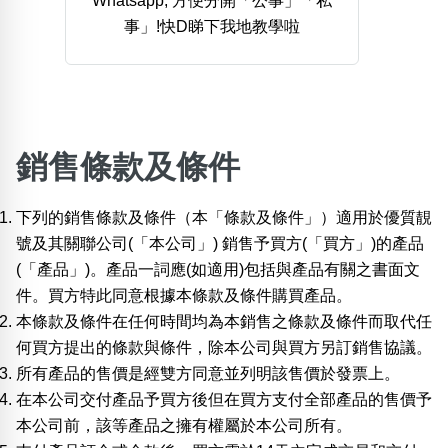
Whatsapp, 方便分開「公事」「私
事」!快D睇下我地教學啦
熱門分類
888尾
999尾
777尾
9字頭
6字頭
無4字
無5字
多8字
9888頭
二字號
三字號
全大數字
5萬以上
生天延
全吉星(全號)
搜尋
銷售條款及條件
清除全部分類
下列的銷售條款及條件（本「條款及條件」）適用於優質靚
號及其關聯公司(「本公司」) 銷售予買方(「買方」)的產品
高級分類
i
(「產品」)。產品一詞應(如適用)包括與產品有關之書面文
件。買方特此同意根據本條款及條件購買產品。
本條款及條件在任何時間均為本銷售之條款及條件而取代任
何買方提出的條款與條件，除本公司與買方另訂銷售協議。
幸運號分類
風水號分類
所有產品的售價是經雙方同意並列明該售價於發票上。
幸運分類
生天延/貴財成
在本公司交付產品予買方後但在買方支付全部產品的售價予
基本分類
五行
本公司前，該等產品之擁有權屬於本公司所有。
位置分類
易經六四卦象