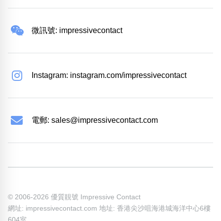
微訊號: impressivecontact
Instagram: instagram.com/impressivecontact
電郵:
sales@impressivecontact.com
© 2006-2026 優質靚號 Impressive Contact
網址: impressivecontact.com 地址: 香港尖沙咀海港城海洋中心6樓
604室