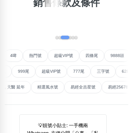
銷售條款及條件
×
精準位置搜尋
位置:
‹
›
一
二
三
四
五
六
七
八
九
十
十一
搜尋
號
4啤
熱門號
超級VIP號
四條尾
9888頭
清除全部分類
尾
999尾
超級VIP號
777尾
三字號
6288頭
不包含數字
量生氣 天醫 延年
精選風水號
易經全吉星號
易經2567
無0
無1
無2
無3
無4
無5
無6
無7
無8
無9
搜尋
清除全部分類
💡靚號小貼士: 一手機兩