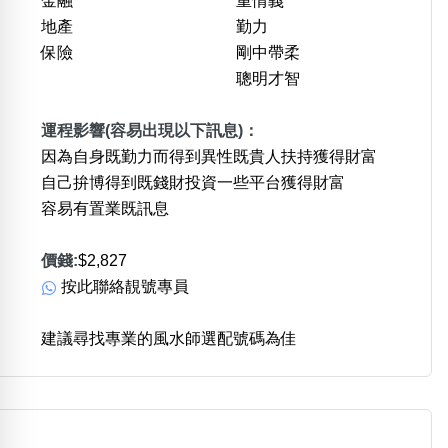
金融
重情義
位置分類
易經六四卦象
地產
勤力
包含數字
保險
剛中帶柔
次數分類
聰明才智
生日分類
搜尋
運程影響(容易出現以下訊息)：
清除全部分類
因為自身既勤力而得到異性既貴人扶持獲得財富
自己拚博得到既錢財投資一些平台獲得財富
容易有置業既訊息
價錢:
$2,827
按此聯絡靚號專員
建議尋找專業的風水師選配號碼為佳