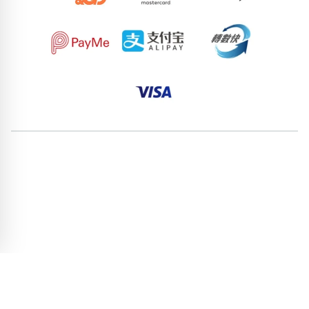
82990988
85053804
68593472
62213562
98416232
95874099
91839895
52796637
73604575
77452985
pricebook-mixed-444
pricebook-containing-digit-3