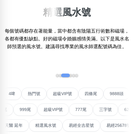
精選風水號
搜尋選項
×
精準位置搜尋
每個號碼都存在著能量，當中都含有陰陽五行術數和磁場，
位置:
一
二
三
四
五
六
七
八
九
十
十一
各都有優點缺點。好的磁場令婚姻感情美滿。以下是風水名
師預選的風水號。建議尋找專業的風水師選配號碼為佳。
搜尋
‹
›
清除全部分類
不包含數字
對聯號
4啤
熱門號
超級VIP號
四條尾
9888
無0
無1
無2
無3
無4
無5
無6
無7
無8
無9
999尾
超級VIP號
777尾
三字號
6288頭
搜尋
最高能量生氣 天醫 延年
精選風水號
易經全吉星號
易經
清除全部分類