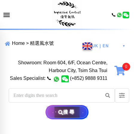
📞
Home
>
精選風水號
UK | EN
▼
Showroom: Room 604, 6/F, Ocean Centre,
Harbour City, Tsim Sha Tsui
Sales Specialist:
📞
(+852) 9888 9311
搜尋