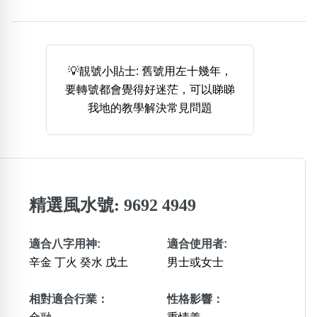
熱門分類
888尾
999尾
777尾
9字頭
6字頭
無4字
💡靚號小貼士: 舊號用左十幾年，
無5字
多8字
9888頭
二字號
三字號
要轉號都會覺得好迷茫，可以睇睇
全大數字
5萬以上
生天延
全吉星(全號)
我地的教學解決常見問題
搜尋
清除全部分類
高級分類
i
精選風水號: 9692 4949
適合八字用神:
適合使用者:
辛金 丁火 癸水 戊土
男士或女士
幸運號分類
風水號分類
幸運分類
生天延/貴財成
相對適合行業：
性格影響：
基本分類
五行