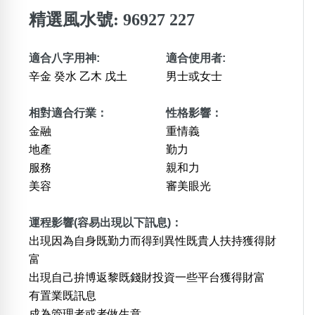
精選風水號: 96927 227
適合八字用神:
適合使用者:
辛金 癸水 乙木 戊土
男士或女士
相對適合行業：
性格影響：
金融
重情義
地產
勤力
服務
親和力
美容
審美眼光
運程影響(容易出現以下訊息)：
出現因為自身既勤力而得到異性既貴人扶持獲得財
富
出現自己拚博返黎既錢財投資一些平台獲得財富
有置業既訊息
成為管理者或者做生意