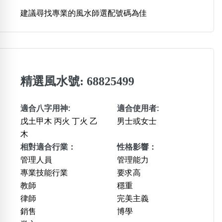
建議尋找專業的風水師選配號碼為佳
精選風水號: 68825499
適合八字用神:
適合使用者:
戊土甲木 丙火 丁火 乙
男士或女士
木
相對適合行業：
性格影響：
管理人員
管理能力
專業技能行業
要求高
教師
穩重
律師
完美主義
銷售
博學