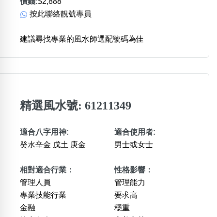
價錢:
$2,888
按此聯絡靚號專員
建議尋找專業的風水師選配號碼為佳
精選風水號: 61211349
適合八字用神:
適合使用者:
癸水辛金 戊土 庚金
男士或女士
相對適合行業：
性格影響：
管理人員
管理能力
專業技能行業
要求高
金融
穩重