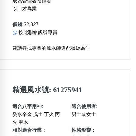
成為管理者指揮者
以口才為業
價錢:
$2,827
按此聯絡靚號專員
建議尋找專業的風水師選配號碼為佳
精選風水號: 61275941
適合八字用神:
適合使用者:
癸水辛金 戊土 丁火 丙
男士或女士
火 甲木
相對適合行業：
性格影響：