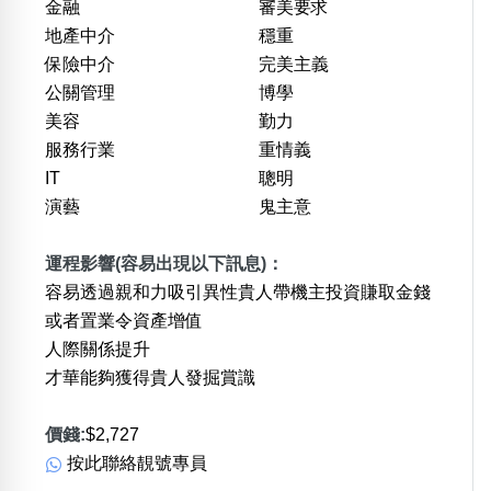
金融
審美要求
地產中介
穩重
保險中介
完美主義
公關管理
博學
美容
勤力
服務行業
重情義
IT
聰明
演藝
鬼主意
運程影響(容易出現以下訊息)：
容易透過親和力吸引異性貴人帶機主投資賺取金錢
或者置業令資產增值
人際關係提升
才華能夠獲得貴人發掘賞識
價錢:
$2,727
按此聯絡靚號專員