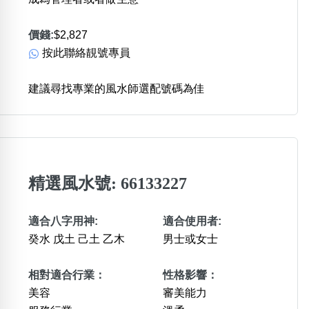
價錢:
$2,827
按此聯絡靚號專員
建議尋找專業的風水師選配號碼為佳
精選風水號: 66133227
適合八字用神:
適合使用者:
癸水 戊土 己土 乙木
男士或女士
相對適合行業：
性格影響：
美容
審美能力