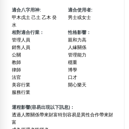
適合八字用神:
適合使用者:
甲木戊土 己土 乙木 癸
男士或女士
水
相對適合行業：
性格影響：
管理人員
親和力高
銷售人員
人緣關係
公關
管理能力
教師
穩重
律師
博學
法官
口才
美容行業
開心樂天
服務行業
運程影響(容易出現以下訊息)：
透過人際關係帶來財富特別容易是異性合作帶來財
富