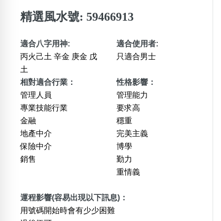
精選風水號: 59466913
適合八字用神:
適合使用者:
丙火己土 辛金 庚金 戊
只適合男士
土
相對適合行業：
性格影響：
管理人員
管理能力
專業技能行業
要求高
金融
穩重
地產中介
完美主義
保險中介
博學
銷售
勤力
重情義
運程影響(容易出現以下訊息)：
用號碼開始時會有少少困難