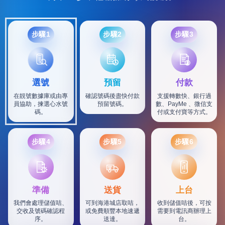
步驟1
步驟2
步驟3
選號
預留
付款
在靚號數據庫或由專
確認號碼後盡快付款
支援轉數快、銀行過
員協助，揀選心水號
預留號碼。
數、PayMe 、微信支
碼。
付或支付寶等方式。
步驟4
步驟5
步驟6
SF
準備
送貨
上台
我們會處理儲值咭、
可到海港城店取咭，
收到儲值咭後，可按
交收及號碼確認程
或免費順豐本地速遞
需要到電訊商辦理上
序。
送達。
台。