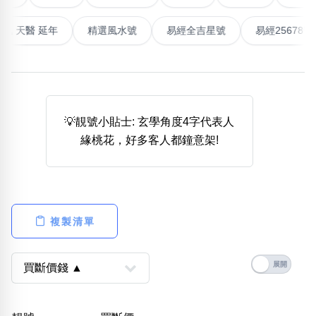
熱門分類
最高能量生氣 天醫 延年
精選風水號
易經全吉星號
易經
888尾
999尾
777尾
9字頭
6字頭
無4字
無5字
多8字
9888頭
二字號
三字號
全大數字
5萬以上
生天延
全吉星(全號)
搜尋
清除全部分類
💡靚號小貼士: 玄學角度4字代表人
緣桃花，好多客人都鐘意架!
高級分類
i
複製清單
幸運號分類
風水號分類
幸運分類
生天延/貴財成
基本分類
五行
位置分類
易經六四卦象