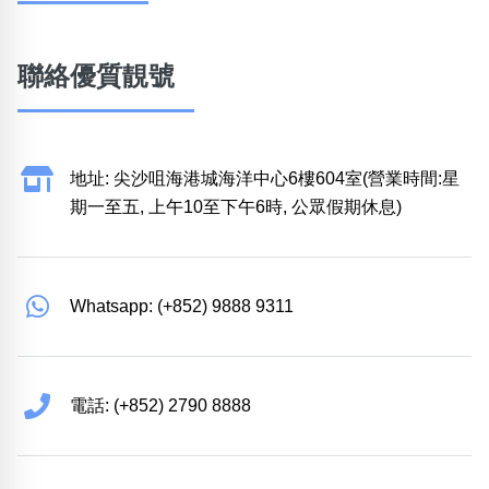
聯絡優質靚號
地址: 尖沙咀海港城海洋中心6樓604室(營業時間:星
期一至五, 上午10至下午6時, 公眾假期休息)
Whatsapp: (+852) 9888 9311
電話: (+852) 2790 8888