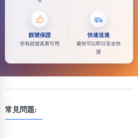
靚號保證
快速送達
所有靚號真實可用
最快可以即日安全快
捷
常見問題: