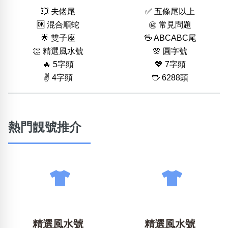
💥 夫佬尾
✅ 五條尾以上
🆗️ 混合順蛇
㊙️ 常見問題
🌟 雙子座
🖖 ABCABC尾
👏 精選風水號
🌸 圓字號
🔥 5字頭
💖 7字頭
✌️ 4字頭
🖖 6288頭
熱門靚號推介
精選風水號
精選風水號