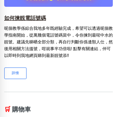
如何揀靚電話號碼
呢個教學係綜合我地多年既經驗完成，希望可以透過呢個教
學指南開始，從萬幾個電話號碼當中，令你揀到最啱中水的
靚號。建議先睇晒全部分類，再自行判斷你係邊類人仕，然
後用相關方法搵號，咁就事半功倍啦! 點擊有關連結，仲可
以即時到我地網頁睇到最新靚號添!!
詳情
🛒
購物車