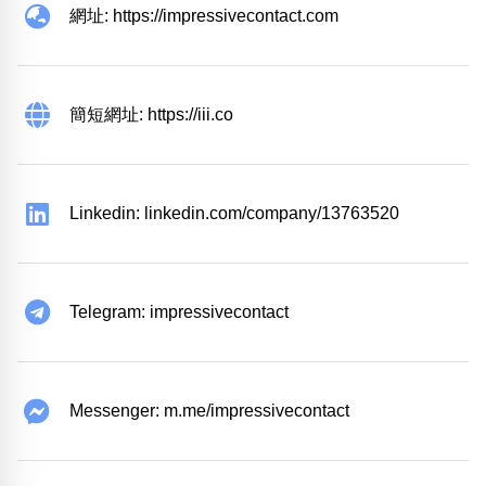
網址: https://impressivecontact.com
簡短網址: https://iii.co
Linkedin: linkedin.com/company/13763520
Telegram: impressivecontact
Messenger: m.me/impressivecontact