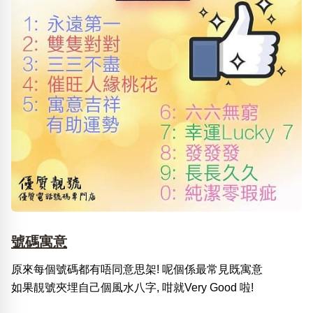
號碼寓意
原來每個號碼都有唔同意思架! 呢個係最常見既寓意
如果靚號夾埋自己個風水八字, 咁就Very Good 啦!