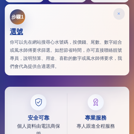
×
步驟1
選號
你可以先在網站搜尋心水號碼，按價錢、尾數、數字組合
或風水師傅要求篩選。如想節省時間，亦可直接聯絡靚號
專員，說明預算、用途、喜歡的數字或風水師傅要求，我
們會代為提供合適選擇。
安全可靠
專業服務
個人資料由電訊商保
專人跟進全程服務
管