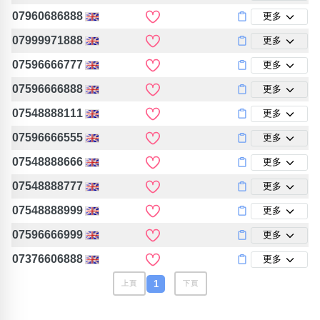
07960686888
更多
07999971888
更多
07596666777
更多
07596666888
更多
07548888111
更多
07596666555
更多
07548888666
更多
07548888777
更多
07548888999
更多
07596666999
更多
07376606888
更多
1
上頁
下頁