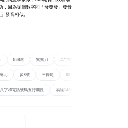
成功，因為呢個數字同「發發發」發音
久」發音相似。
搜尋
碼
清除全部分類
›
五條尾以上
888尾
鴛鴦刀
二字號
愛情號
對
多8號
三條尾
6888頭
666尾
順蛇尾
99
搜尋
清除全部分類
泰
計算八字和電話號碼五行屬性
易經14689號
五行無
大數字
5萬以上
生天延