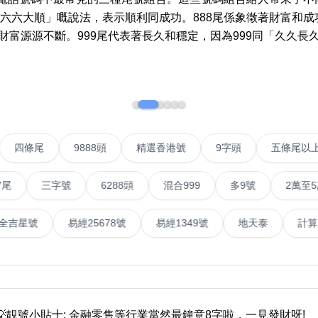
「六六大順」嘅說法，表示順利同成功。888尾係象徵著財富和
如何用易經計算電話號碼
財富源源不斷。999尾代表著長久和穩定，因為999同「久久長
如何計算生命靈數電話號
常見問題
教學文章
+)
靚號推介
VIP號
四條尾
9888頭
精選香港號
9字頭
潮文共賞
三字號
6288頭
混合999
多9號
2萬至5萬元
靚號短片
號
易經全吉星號
易經25678號
易經1349號
地天
全部文章分類
網
6字頭
無4字
無5字
多8字
9888頭
二字號
三字號
全
分類(100+)
💡靚號小貼士: 金融零售等行業當然最鐘意8字啦，一見發財呀!