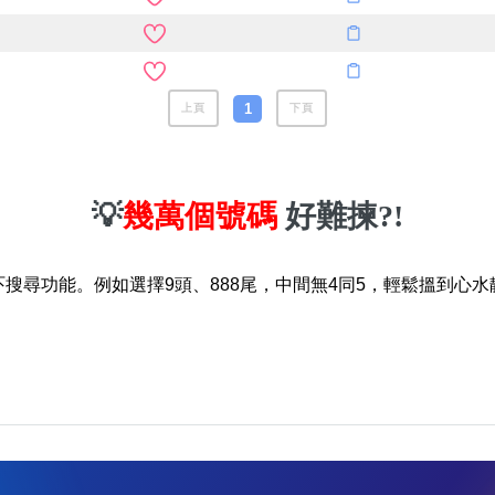
1
上頁
下頁
💡
幾萬個號碼
好難揀?!
吓搜尋功能。例如選擇9頭、888尾，中間無4同5，輕鬆搵到心水