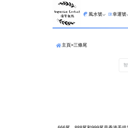
風水號
幸運號
全吉星
9字頭
主頁
>
三條尾
最高能量生氣 天醫 
6字頭
生天延
三條尾
貴財成
四條尾
1349號
五條尾
13459號
888尾
2678號
999尾
精準位置搜尋
25678號
666尾
位置:
一
二
三
四
五
六
七
666尾、888尾和999尾是香