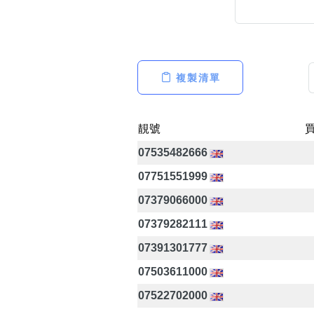
複製清單
高級分類
i
靚號
07535482666
幸運號分類
07751551999
幸運分類
基本分類
07379066000
位置分類
07379282111
包含數字
次數分類
07391301777
生日分類
07503611000
07522702000