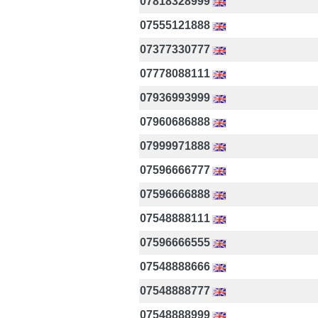
07818328999
07555121888
07377330777
07778088111
07936993999
07960686888
07999971888
07596666777
07596666888
07548888111
07596666555
07548888666
07548888777
07548888999