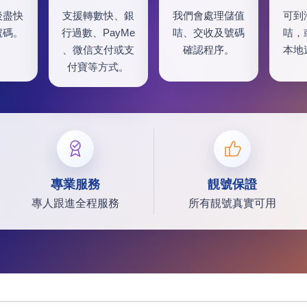
後盡快
支援轉數快、銀
我們會處理儲值
可到
號碼。
行過數、PayMe
咭、交收及號碼
咭，
、微信支付或支
確認程序。
本地
付寶等方式。
專業服務
靚號保證
專人跟進全程服務
所有靚號真實可用