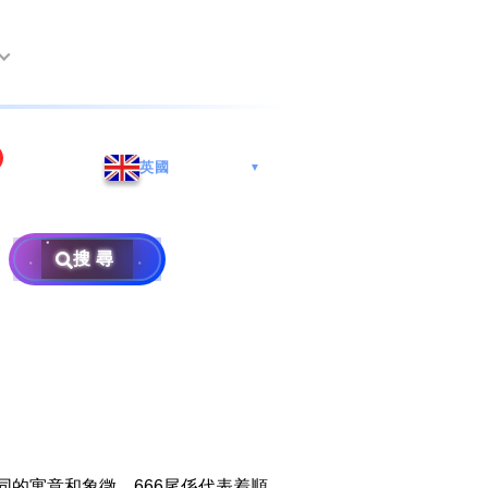
尖沙咀海港城
Whatsapp/微信: (852) 9888
英國
▼
巿南沙區
9311
地址: 广州市南沙区南沙街
事
計劃
西亞雪蘭莪
查詢熱線: 2790 8888
广生路19号4楼
攜號轉台儲值年咭25元起
地址: 6-3-2, Jalan Setia
搜尋
地址: 尖沙咀海港城海洋中
Prima E U13/E, Setia
攜號轉台月費計劃58元起
免費寄賣
心6樓604室(營業時間:星期
Alam, 40170 Shah Alam,
碼
款
一至五, 上午10至下午6時,
Selangor, Malaysia
申請成為商業合作伙伴
買號流程及條款
公眾假期休息)
×
銷售條款及條件
號
私隱政策聲明
教
同的寓意和象徵，666尾係代表着順