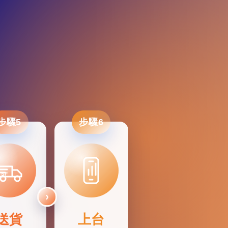
步驟5
步驟6
SF
送貨
上台