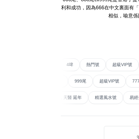
14689號
多8號
利和成功，因為666在中文裏面有
精選風水號
二字號
相似，喻意係
自選生天延教學
三字號
‹
風水師傅推介
鴛鴦刀
不包含數字
全部風水號分類 (200
9888頭
無0
無1
無2
無3
無4
無5
無6
無7
無8
無9
二字號
愛情號
對聯號
4啤
熱門號
超級
對聯號
ABAB尾
順蛇尾
999尾
超級VIP號
777尾
夫佬尾
山天大畜
易經延天生
最高能量生氣 天醫 延年
精選風水
順蛇尾
熱門分類
2字頭固
888尾
999尾
777尾
9字頭
全吉星(全號)
全部幸運號