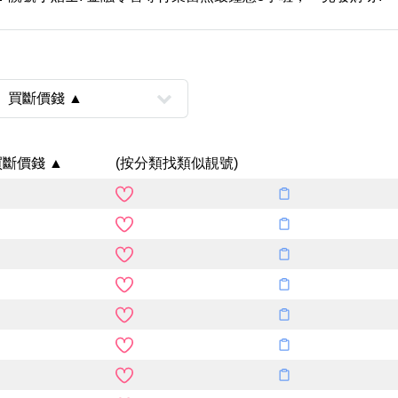
買斷價錢 ▲
(按分類找類似靚號)
風水號分類
生天延/貴財成
五行
易經六四卦象