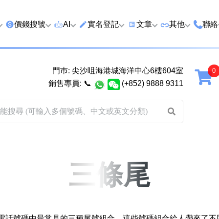
價錢搜號
AI
實名登記
文章
‍其他
聯絡
特價號
AI搜號
實名登記(全部電訊商)
購買靚號流程
優質車牌
香港
門巿: 尖沙咀海港城海洋中心6樓604室
延年
2千以下
AI分析號碼屬性
查詢儲值咭有效期
教你點揀靚號教學
優質域名
廣州
銷售專員:
📞
(+852) 9888 9311
2千至5千元
AI分析出生時辰
換電話號碼前必做的五件
月費和儲值咭
馬來
5千至1萬元
AI 靚號估價系統
一機雙Whatsapp教學
其他業務
以上
1萬至2萬元
計算八字和電話號碼五行屬
Whatsapp 無痛轉移新號
買號流程及條
性
教學
2萬至5萬元
關於我們
三條尾
靚號估價遊戲
微信Wechat 無痛轉移新
超級VIP號
碼教學
易經六十四卦
不加聯絡人發WhatsApp
八
九
十
十一
黃大仙靈籤
學 2026
港手提電話號碼中最常見的三種尾號組合。這些號碼組合給人帶來了不