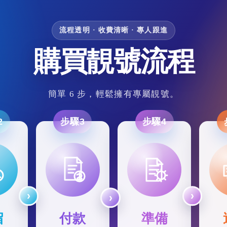
流程透明 · 收費清晰 · 專人跟進
購買靚號流程
簡單 6 步，輕鬆擁有專屬靚號。
2
步驟3
步驟4
留
付款
準備