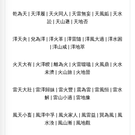
乾為天
|
天澤履
|
天火同人
|
天雷無妄
|
天風姤
|
天水
訟
|
天山遯
|
天地否
澤天夬
|
兌為澤
|
澤火革
|
澤雷隨
|
澤風大過
|
澤水困
|
澤山咸
|
澤地萃
火天大有
|
火澤睽
|
離為火
|
火雷噬嗑
|
火風鼎
|
火水
未濟
|
火山旅
|
火地晉
雷天大壯
|
雷澤歸妹
|
雷火豐
|
震為雷
|
雷風恒
|
雷水
解
|
雷山小過
|
雷地豫
風天小畜
|
風澤中孚
|
風火家人
|
風雷益
|
巽為風
|
風
水渙
|
風山漸
|
風地觀