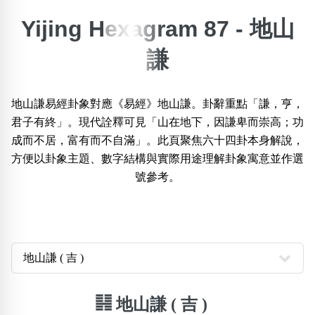
Yijing Hexagram 87 - 地山
搜尋選項
×
精準位置搜尋
謙
位置:
一
二
三
四
五
六
七
八
九
十
十一
地山謙易經卦象對應《易經》地山謙。卦辭重點「謙，亨，
君子有終」。現代詮釋可見「山在地下，因謙卑而崇高；功
成而不居，富有而不自滿」。此頁聚焦六十四卦本身解說，
搜尋
清除全部分類
方便以卦象主題、數字結構與實際用途理解卦象寓意並作選
號參考。
不包含數字
無0
無1
無2
無3
無4
無5
無6
無7
無8
無9
搜尋
清除全部分類
䷎ 地山謙 ( 吉 )