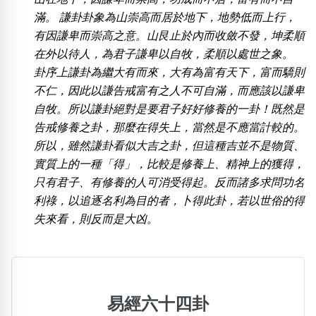
位置分類
易經六四卦象
滿。 謙卦卦象為山崇高而居於地下，地勢低而上行，
包含數字
有因謙卑而崇高之意。山艮止於內而收斂不發，坤柔順
次數分類
在外以待人，為君子謙卑以自牧，柔順以處世之象。
生日分類
卦序上謙卦為繼大有而來，大有為富有天下，富而驕則
搜尋
不仁，因此以謙告戒富有之人不可自滿，而應該以謙卑
清除全部分類
自牧。所以謙卦絕對是要君子好好修養的一卦！既然是
告戒修養之卦，那麼在得失上，當然是不應當計較的。
所以，雖然謙卦看似大吉之卦，但這種吉並不是物質、
實質上的一種「得」，比較是修養上、精神上的獲得，
只有君子、有修養的人可消受得起。反而諸多求問功名
利祿，以追逐名利為目的者，卜得此卦，若以世俗的得
失來看，則反而是大凶。
易經六十四卦