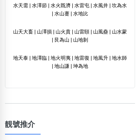
水天需
|
水澤節
|
水火既濟
|
水雷屯
|
水風井
|
坎為水
|
水山蹇
|
水地比
山天大畜
|
山澤損
|
山火賁
|
山雷頤
|
山風蠱
|
山水蒙
|
艮為山
|
山地剝
地天泰
|
地澤臨
|
地火明夷
|
地雷復
|
地風升
|
地水師
|
地山謙
|
坤為地
靚號推介