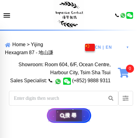
📞
Home
>
Yijing
CN | EN
▼
Hexagram 87 - 地山謙
Showroom: Room 604, 6/F, Ocean Centre,
Harbour City, Tsim Sha Tsui
Sales Specialist:
📞
(+852) 9888 9311
搜尋