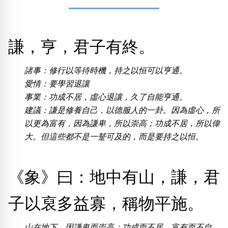
熱門分類
謙，亨，君子有終。
888尾
999尾
777尾
9字頭
6字頭
無4字
無5字
多8字
9888頭
二字號
三字號
全大數字
5萬以上
生天延
全吉星(全號)
諸事：修行以等待時機，持之以恒可以亨通。
愛情：要學習退讓
搜尋
清除全部分類
事業：功成不居，虛心退讓，久了自能亨通。
建議：謙是修養自己，以德服人的一卦。因為虛心，所
以更為富有，因為謙卑，所以崇高；功成不居，所以偉
大。但這些都不是一蹵可及的，而是要持之以恒。
高級分類
i
《象》曰：地中有山，謙，君
幸運號分類
風水號分類
子以裒多益寡，稱物平施。
幸運分類
生天延/貴財成
基本分類
五行
山在地下，因謙卑而崇高；功成而不居，富有而不自