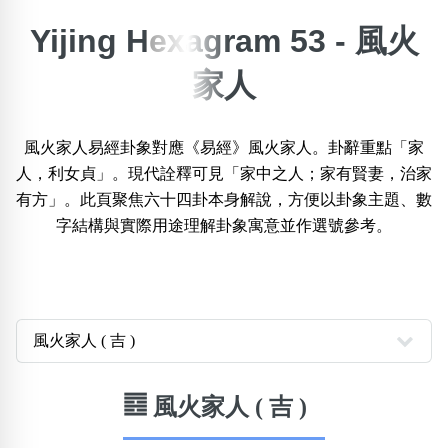
Yijing Hexagram 53 - 風火
搜尋選項
×
精準位置搜尋
家人
位置:
一
二
三
四
五
六
七
八
九
十
十一
風火家人易經卦象對應《易經》風火家人。卦辭重點「家
人，利女貞」。現代詮釋可見「家中之人；家有賢妻，治家
有方」。此頁聚焦六十四卦本身解說，方便以卦象主題、數
搜尋
清除全部分類
字結構與實際用途理解卦象寓意並作選號參考。
不包含數字
無0
無1
無2
無3
無4
無5
無6
無7
無8
無9
䷤ 風火家人 ( 吉 )
搜尋
清除全部分類