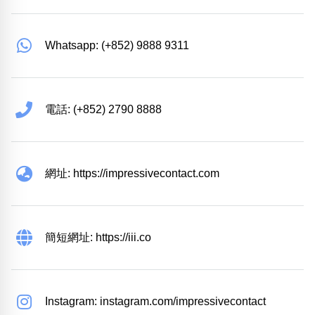
Whatsapp: (+852) 9888 9311
電話: (+852) 2790 8888
網址: https://impressivecontact.com
簡短網址: https://iii.co
Instagram: instagram.com/impressivecontact