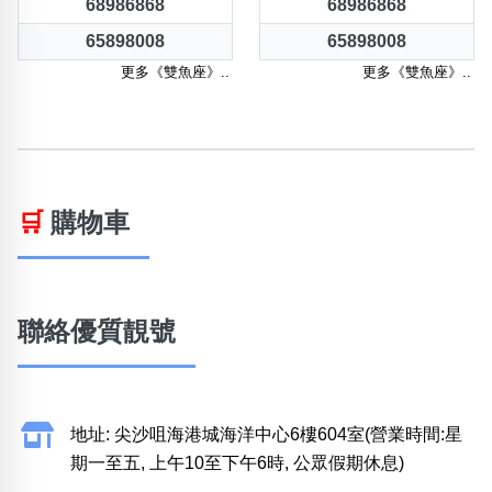
68986868
68986868
65898008
65898008
更多《雙魚座》..
更多《雙魚座》..
🛒
購物車
聯絡優質靚號
地址: 尖沙咀海港城海洋中心6樓604室(營業時間:星
期一至五, 上午10至下午6時, 公眾假期休息)