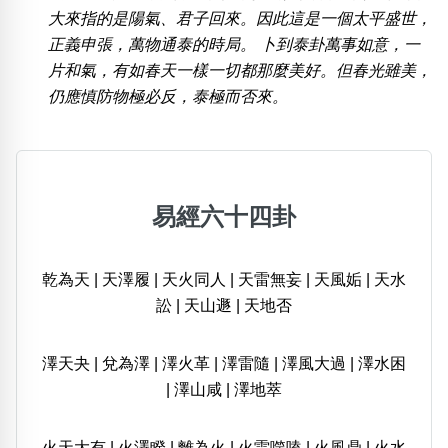
大來指的是陽氣、君子回來。因此這是一個太平盛世，
正義申張，萬物通泰的時局。 卜到泰卦萬事如意，一
片和氣，有如春天一樣一切都那麼美好。但春光雖美，
仍應慎防物極必反，泰極而否來。
易經六十四卦
乾為天
|
天澤履
|
天火同人
|
天雷無妄
|
天風姤
|
天水
訟
|
天山遯
|
天地否
澤天夬
|
兌為澤
|
澤火革
|
澤雷隨
|
澤風大過
|
澤水困
|
澤山咸
|
澤地萃
火天大有
|
火澤睽
|
離為火
|
火雷噬嗑
|
火風鼎
|
火水