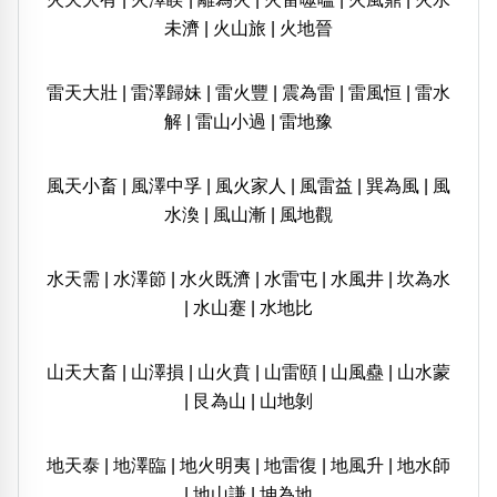
未濟
|
火山旅
|
火地晉
雷天大壯
|
雷澤歸妹
|
雷火豐
|
震為雷
|
雷風恒
|
雷水
解
|
雷山小過
|
雷地豫
風天小畜
|
風澤中孚
|
風火家人
|
風雷益
|
巽為風
|
風
水渙
|
風山漸
|
風地觀
水天需
|
水澤節
|
水火既濟
|
水雷屯
|
水風井
|
坎為水
|
水山蹇
|
水地比
山天大畜
|
山澤損
|
山火賁
|
山雷頤
|
山風蠱
|
山水蒙
|
艮為山
|
山地剝
地天泰
|
地澤臨
|
地火明夷
|
地雷復
|
地風升
|
地水師
|
地山謙
|
坤為地