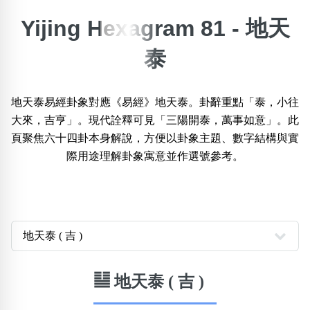
Yijing Hexagram 81 - 地天
×
精準位置搜尋
泰
位置:
一
二
三
四
五
六
七
八
九
十
十一
地天泰易經卦象對應《易經》地天泰。卦辭重點「泰，小往
大來，吉亨」。現代詮釋可見「三陽開泰，萬事如意」。此
頁聚焦六十四卦本身解說，方便以卦象主題、數字結構與實
搜尋
清除全部分類
際用途理解卦象寓意並作選號參考。
不包含數字
無0
無1
無2
無3
無4
無5
無6
無7
無8
無9
䷊ 地天泰 ( 吉 )
搜尋
清除全部分類