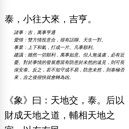
泰，小往大來，吉亨。
熱門分類
888尾
999尾
777尾
9字頭
6字頭
無4字
無5字
多8字
9888頭
二字號
三字號
諸事：吉，萬事亨通
全大數字
5萬以上
生天延
全吉星(全號)
愛情：雙方情投意合，很有話聊。天生一對。
事業：上下和氣，打成一片。凡事順利。
搜尋
清除全部分類
建議：雖然一切順利，萬事如意。但人無遠慮，必有近
憂。對於事情的發展應當有防患於未然的遠見，則可長
保安泰。反之，若不知守成不易，防患未然，則泰極否
來，吉之後很快就會轉為凶。
高級分類
i
《象》曰：天地交，泰。后以
幸運號分類
風水號分類
財成天地之道，輔相天地之
幸運分類
生天延/貴財成
基本分類
五行