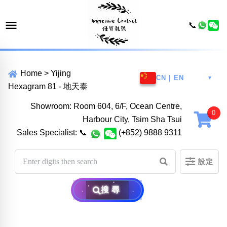
📞
Home
>
Yijing
CN | EN
▼
Hexagram 81 - 地天泰
Showroom: Room 604, 6/F, Ocean Centre,
Harbour City, Tsim Sha Tsui
Sales Specialist:
📞
(+852) 9888 9311
設定
搜尋