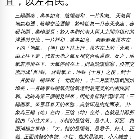
宜，以左右民。
位置分類
易經六四卦象
包含數字
三陽開泰，萬事如意。陰陽融和，一片和氣。 天氣與
次數分類
地氣相通，陰陽交流通暢，於時節為一月春天來臨，春
生日分類
暖花開，萬物滋長；於人事則代表人與人之間有很好的
搜尋
溝通與交流，一片祥和，萬事如意。 泰卦卦象原本在
清除全部分類
下的「地氣」（坤）由下往上行，原本在上的「天氣」
由上往下走，代表天地之氣互相交合而通泰。反之，地
氣若停留在下、天氣停留在上，則為陰陽窒塞，沒有交
流而成｢否｣卦。 於卦氣上，坤卦（十月）之後，到十
一月復卦一陽歸來（一元復始），十二月臨卦陽氣開始
增長，一月時泰卦陽氣與陰氣達到最完美的均衡與調
和。此時為第三個陽爻歸來，因此春節時門聯常寫「三
陽開泰」來形容春天的來臨，典故即是由此而來。 卦
象為三陽（乾）在內，三陰（坤）在外，也就是卦辭所
說的「小往大來」。小指的是陰氣、是小人、邪惡....負
面消極之事物；「大」指的是陽氣、是君子、好人、正
義...正面積極的事物。小往，指的是陰氣、小人離去；