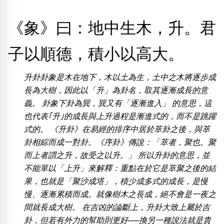
位置分類
易經六四卦象
包含數字
《象》曰：地中生木，升。君
次數分類
生日分類
子以順德，積小以高大。
搜尋
清除全部分類
升卦卦象是木在地下，木以土為生，土中之木將逐步成
長為大樹，因此以「升」為卦名，取其逐漸成長的意
義。 卦象下卦為巽，巽又有「逐漸進入」 的意思，這
也代表｢升｣的成長與上升過程是漸進式的，而不是跳躍
式的。 《升卦》在易經的排序中居於萃卦之後，與萃
卦相綜而成一對卦。《序卦》傳說：「萃者，聚也。聚
而上者謂之升，故受之以升。」 所以升卦的意思，並
不能單以「上升」來解釋：重點在於它是萃聚之後的結
果，也就是「聚沙成塔」，積少成多式的成長，是慢
慢、逐漸累積而成。就像樹木之長成，絕不會是一夜之
間就長成大樹。 在吉凶的論斷上，升卦大致上屬於吉
卦，但若有外力的幫助則更好──換另一種說法就是貴