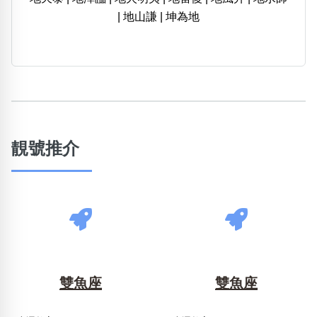
|
地山謙
|
坤為地
靚號推介
雙魚座
雙魚座