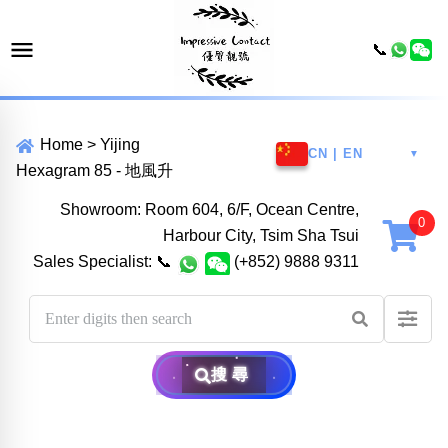
📞
Home
>
Yijing
CN | EN
▼
Hexagram 85 - 地風升
Showroom: Room 604, 6/F, Ocean Centre,
Harbour City, Tsim Sha Tsui
Sales Specialist:
📞
(+852) 9888 9311
搜尋