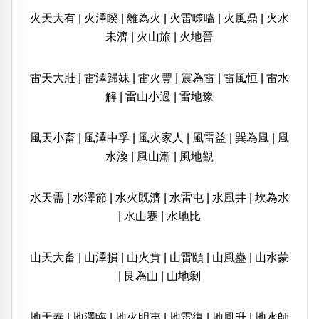
火天大有
|
火澤睽
|
離為火
|
火雷噬嗑
|
火風鼎
|
火水
未濟
|
火山旅
|
火地晉
雷天大壯
|
雷澤歸妹
|
雷火豐
|
震為雷
|
雷風恒
|
雷水
解
|
雷山小過
|
雷地豫
風天小畜
|
風澤中孚
|
風火家人
|
風雷益
|
巽為風
|
風
水渙
|
風山漸
|
風地觀
水天需
|
水澤節
|
水火既濟
|
水雷屯
|
水風井
|
坎為水
|
水山蹇
|
水地比
山天大畜
|
山澤損
|
山火賁
|
山雷頤
|
山風蠱
|
山水蒙
|
艮為山
|
山地剝
地天泰
|
地澤臨
|
地火明夷
|
地雷復
|
地風升
|
地水師