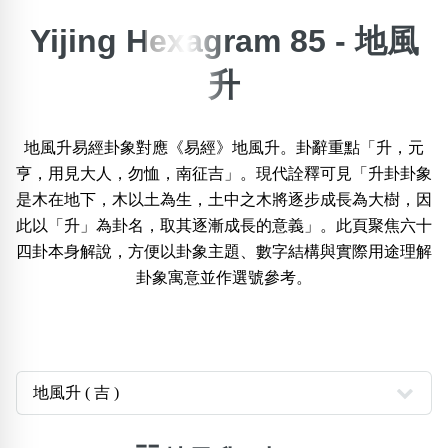
Yijing Hexagram 85 - 地風
搜尋選項
×
精準位置搜尋
升
位置:
一
二
三
四
五
六
七
八
九
十
十一
地風升易經卦象對應《易經》地風升。卦辭重點「升，元
亨，用見大人，勿恤，南征吉」。現代詮釋可見「升卦卦象
是木在地下，木以土為生，土中之木將逐步成長為大樹，因
搜尋
清除全部分類
此以「升」為卦名，取其逐漸成長的意義」。此頁聚焦六十
四卦本身解說，方便以卦象主題、數字結構與實際用途理解
卦象寓意並作選號參考。
不包含數字
無0
無1
無2
無3
無4
無5
無6
無7
無8
無9
搜尋
清除全部分類