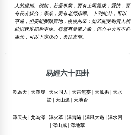
人的提攜。例如，若是事業，要有上司提拔；愛情，要
有長者媒合；學業，要有老師指導。 卜到此卦，可以
亨通，但要能腳踏實地，慢慢的來；如若能受到貴人相
助則速度能夠更快。雖然有憂鬱之象，但心中大可不必
掛念，可以下定決心，勇往直前。
易經六十四卦
乾為天
|
天澤履
|
天火同人
|
天雷無妄
|
天風姤
|
天水
訟
|
天山遯
|
天地否
澤天夬
|
兌為澤
|
澤火革
|
澤雷隨
|
澤風大過
|
澤水困
|
澤山咸
|
澤地萃