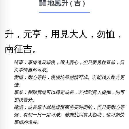
䷭ 地風升 ( 吉 )
熱門分類
888尾
999尾
777尾
9字頭
6字頭
無4字
無5字
多8字
9888頭
二字號
三字號
升，元亨，用見大人，勿恤，
全大數字
5萬以上
生天延
全吉星(全號)
南征吉。
搜尋
清除全部分類
諸事：事情進展緩慢，讓人憂心，但只要勇往直前，日
久事情自然可成。
愛情：耐心等待，慢慢培養感情可成。若能找人媒合更
高級分類
i
佳。
事業：腳踏實地可以穩定成長，若找到貴人提攜，則可
加快晉升。
建議：成長原本就是緩慢而需要時間的，但只要耐心等
幸運號分類
風水號分類
候，有朝一日一定可成。若能找到貴人相助，也可加快
幸運分類
生天延/貴財成
事情的進展。
基本分類
五行