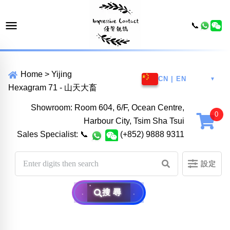
📞
Home
>
Yijing
CN | EN
▼
Hexagram 71 - 山天大畜
Showroom: Room 604, 6/F, Ocean Centre,
Harbour City, Tsim Sha Tsui
Sales Specialist:
📞
(+852) 9888 9311
設定
搜尋