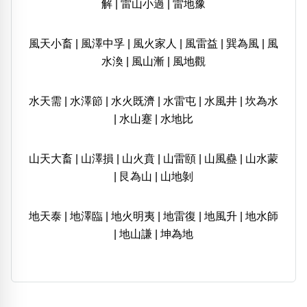
解
|
雷山小過
|
雷地豫
風天小畜
|
風澤中孚
|
風火家人
|
風雷益
|
巽為風
|
風
水渙
|
風山漸
|
風地觀
水天需
|
水澤節
|
水火既濟
|
水雷屯
|
水風井
|
坎為水
|
水山蹇
|
水地比
山天大畜
|
山澤損
|
山火賁
|
山雷頤
|
山風蠱
|
山水蒙
|
艮為山
|
山地剝
地天泰
|
地澤臨
|
地火明夷
|
地雷復
|
地風升
|
地水師
|
地山謙
|
坤為地