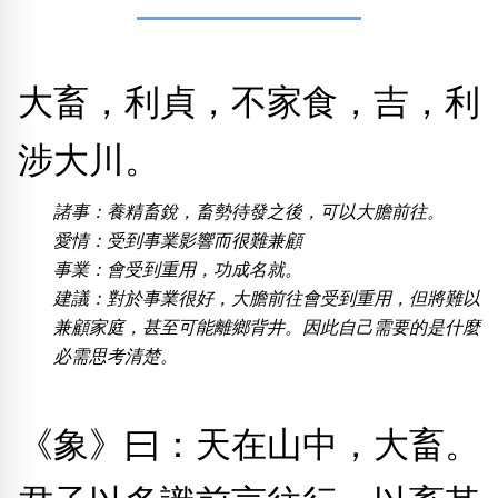
熱門分類
大畜，利貞，不家食，吉，利
888尾
999尾
777尾
9字頭
6字頭
無4字
無5字
多8字
9888頭
二字號
三字號
全大數字
5萬以上
生天延
全吉星(全號)
涉大川。
搜尋
清除全部分類
諸事：養精畜銳，畜勢待發之後，可以大膽前往。
愛情：受到事業影響而很難兼顧
事業：會受到重用，功成名就。
建議：對於事業很好，大膽前往會受到重用，但將難以
高級分類
i
兼顧家庭，甚至可能離鄉背井。因此自己需要的是什麼
必需思考清楚。
幸運號分類
風水號分類
《象》曰：天在山中，大畜。
幸運分類
生天延/貴財成
基本分類
五行