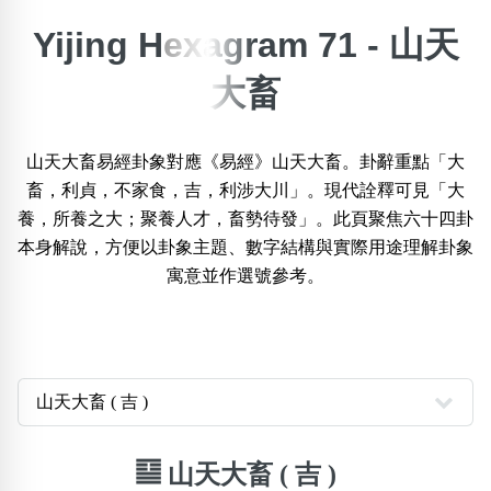
Yijing Hexagram 71 - 山天
×
精準位置搜尋
大畜
位置:
一
二
三
四
五
六
七
八
九
十
十一
山天大畜易經卦象對應《易經》山天大畜。卦辭重點「大
畜，利貞，不家食，吉，利涉大川」。現代詮釋可見「大
養，所養之大；聚養人才，畜勢待發」。此頁聚焦六十四卦
搜尋
清除全部分類
本身解說，方便以卦象主題、數字結構與實際用途理解卦象
寓意並作選號參考。
不包含數字
無0
無1
無2
無3
無4
無5
無6
無7
無8
無9
搜尋
清除全部分類
䷙ 山天大畜 ( 吉 )