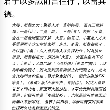
君子以多識前言往行，以畜其
位置分類
易經六四卦象
包含數字
德。
次數分類
生日分類
大養，所養之大；聚養人才，畜勢待發。 畜有三種解
搜尋
釋：一是｢止｣，二是「聚」，三是｢養｣。若與「小畜」
清除全部分類
合在一起看則更能了解「大畜」的意思。小畜是人才未
受重用而坐吃山空於家裡，所止、所聚、所養都很小，
所以稱｢小畜｣；而大畜則為人才食祿於外，因為所止、
所聚、所養都很大，所以叫｢大畜｣。 大畜卦象為下乾
天，上艮止，又為門闕（《說卦傳》｢艮為門闕｣），乾
為剛健的賢才，因為受到供養而聚止於門闕之內，此為
古代養門客的風氣，賢才聚集於門下。因此卦辭說｢不
家食｣，《彖傳》說｢不家食吉，養賢也｣。 因此大畜卦
若是卜問功名，那麼可大膽前往，才華會受到賞識而被
重用，但很可能是「食碌於外」，也就是說可能會因此
而無法兼顧家庭。 但若卜問婚姻，那麼可能有因事業
忙碌而無法兼顧家庭的情況。