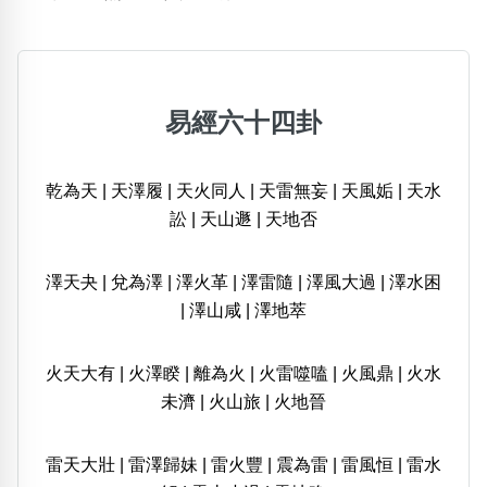
易經六十四卦
乾為天
|
天澤履
|
天火同人
|
天雷無妄
|
天風姤
|
天水
訟
|
天山遯
|
天地否
澤天夬
|
兌為澤
|
澤火革
|
澤雷隨
|
澤風大過
|
澤水困
|
澤山咸
|
澤地萃
火天大有
|
火澤睽
|
離為火
|
火雷噬嗑
|
火風鼎
|
火水
未濟
|
火山旅
|
火地晉
雷天大壯
|
雷澤歸妹
|
雷火豐
|
震為雷
|
雷風恒
|
雷水