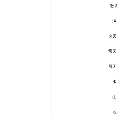
乾
澤
火天
雷天
風天
水
山
地