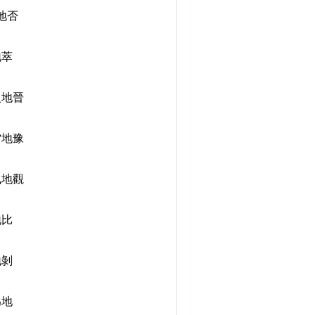
地否
地萃
火地晉
雷地豫
風地觀
地比
地剝
為地