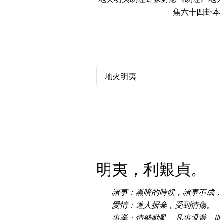
焦六十四卦本
14689 number
featured Feng Shui
Numbers
Customerized San Ti
不包含數字
Feng Shui Masters
無0
無1
無2
無3
無4
無5
無6
無7
無8
無9
All Feng Shui Categ
(200+)
明夷，利艱貞。
熱門分類
諸事：黑暗的時候，諸事不成
888尾
999尾
777尾
9字頭
全吉星(全號)
愛情：遭人摒棄，受到情傷。
事業：情勢動亂，凡事退避，