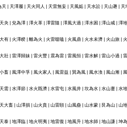
為天
|
天澤履
|
天火同人
|
天雷無妄
|
天風姤
|
天水訟
|
天山遯
|
天
天夬
|
兌為澤
|
澤火革
|
澤雷隨
|
澤風大過
|
澤水困
|
澤山咸
|
澤
大有
|
火澤睽
|
離為火
|
火雷噬嗑
|
火風鼎
|
火水未濟
|
火山旅
|
大壯
|
雷澤歸妹
|
雷火豐
|
震為雷
|
雷風恒
|
雷水解
|
雷山小過
|
小畜
|
風澤中孚
|
風火家人
|
風雷益
|
巽為風
|
風水渙
|
風山漸
|
天需
|
水澤節
|
水火既濟
|
水雷屯
|
水風井
|
坎為水
|
水山蹇
|
水
天大畜
|
山澤損
|
山火賁
|
山雷頤
|
山風蠱
|
山水蒙
|
艮為山
|
山
天泰
|
地澤臨
|
地火明夷
|
地雷復
|
地風升
|
地水師
|
地山謙
|
坤