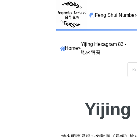
Feng Shui Number
All Lucky Star
Yijing Hexagram 83 -
Home
>
High Energy Sheng 
地火明夷
Tian Yi Yan Nian
San Tin Jin
Gui Cai Cheng
1349 number
Yijin
13459 number
精準位置搜尋
2678 number
位置:
一
二
三
四
五
六
七
25678 number
地火明夷易經卦象對應《易經》地