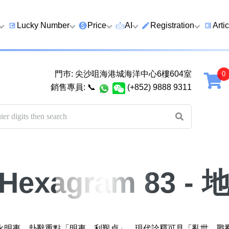
Lucky Number
Price
AI
Registration
Arti
9 Prefix
Clearance
AI Number Search
Prepaid Card Real N
Lucky
Registration
Guid
門巿: 尖沙咀海港城海洋中心6樓604室
Qi
6 Prefix
Below 2K
AI Analyze Number
銷售專員:
📞
(+852) 9888 9311
Check Prepaid Card
How t
Four Ending Digits
2K–5K
AI Analyze Birth
Balance
Numb
Four Ending Digits
5K–10K
AI Valuation
Five 
Chan
Five+ Ending Digits
10K–20K
Five Element Calculator
Dual
888 Ending
20K–50K
Number Valuation Game
g Hexagram 83 
Guid
999 Ending
Super VIP
Yijing 64 Hexagrams
How 
666 Ending
Wong Tai Sin Spiritual
to a 
八
九
十
十一
Fortune Telling
火明夷。卦辭重點「明夷，利艱貞」。現代詮釋可見「亂世、戰