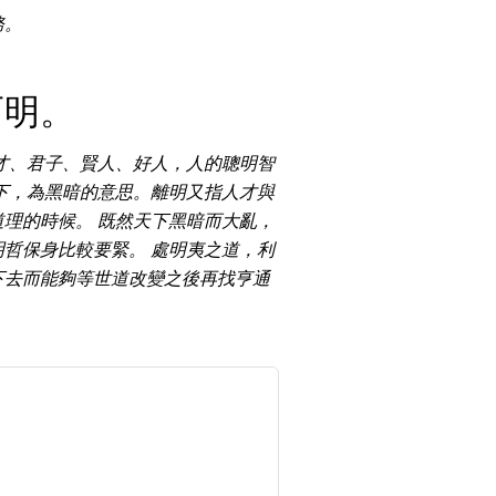
搜尋
務。
 Number Videos
清除全部分類
ticle Categories
而明。
才、君子、賢人、好人，人的聰明智
下，為黑暗的意思。離明又指人才與
理的時候。 既然天下黑暗而大亂，
哲保身比較要緊。 處明夷之道，利
下去而能夠等世道改變之後再找亨通
搜尋
清除全部分類