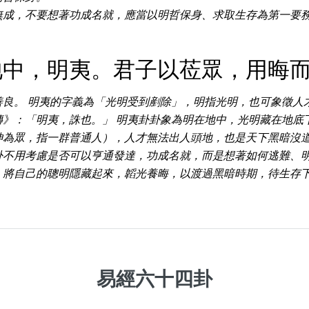
Categories(100+)
無成，不要想著功成名就，應當以明哲保身、求取生存為第一要
Lucky
All Ar
地中，明夷。君子以莅眾，用晦
善良。 明夷的字義為「光明受到剷除」，明指光明，也可象徵人
傳》：「明夷，誅也。」 明夷卦卦象為明在地中，光明藏在地底
坤為眾，指一群普通人），人才無法出人頭地，也是天下黑暗沒道
風水號分類
卦不用考慮是否可以亨通發達，功成名就，而是想著如何逃難、明
，將自己的聰明隱藏起來，韜光養晦，以渡過黑暗時期，待生存
生天延/貴財成
五行
易經六四卦象
易經六十四卦