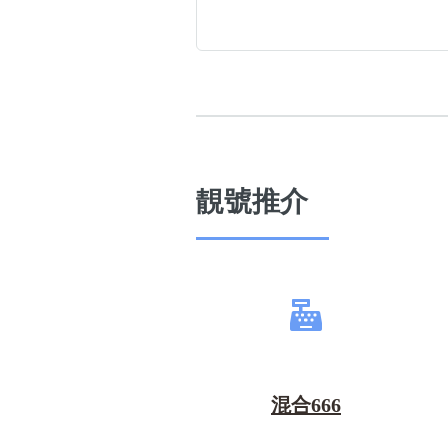
靚號推介
混合666