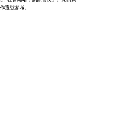
o Change WeChat to
作選號參考。
w Number
搜尋
WhatsApp Without
清除全部分類
g Contact Guide
o Calculate Phone
r with Yijing
o Calculate Phone
r Life Number
搜尋
清除全部分類
al Articles
er
mmendations
大數字
5萬以上
生天延
 Posts