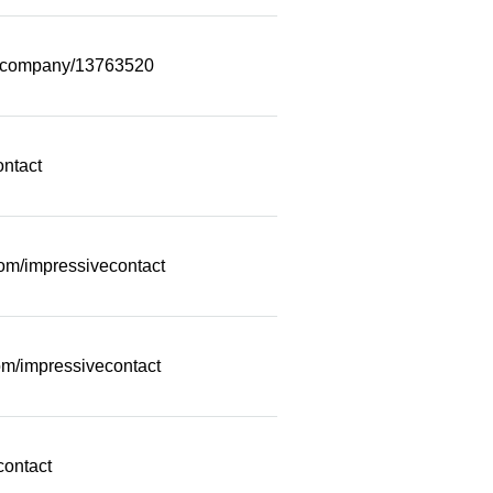
m/company/13763520
ontact
com/impressivecontact
m/impressivecontact
contact