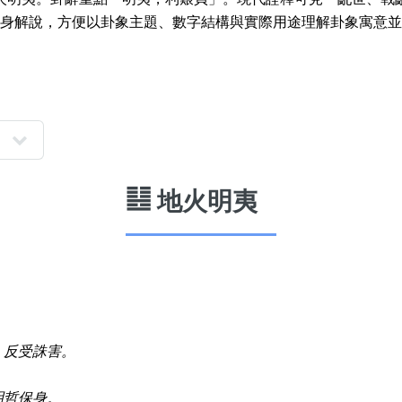
More 8
How t
身解說，方便以卦象主題、數字結構與實際用途理解卦象寓意並
a Ne
Two Digits
Send 
Three Digits
Addin
Yin Yang Knife
n Jin
How t
Numbe
9888 Prefix
How t
Couplet Numbers
䷣ 地火明夷
ories
Numbe
ABAB Ending
FAQ
AABBB Ending
Tutori
Snake Ending
Numb
2 Prefix
Reco
，反受誅害。
6字頭
無4字
無5字
多8字
9888頭
二字號
三字號
全
All Lucky Number
Trend
明哲保身。