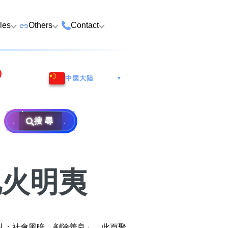
cles
Others
Contact
ame
 Number Buying
Premium Vehicle Plates
HK Tsim Sha Tsui Store
Whatsapp/Wech
e
中國大陸
▼
Premium Domains
Guangzhou Nansha
9888 9311
Address: 4th F
o Choose a Lucky
Postpaid and Prepaid
Malaysia Selangor
Hotline: 2790
Guangsheng 
er
Prepaid SIM from HK$25
Address: 6-3-2
Plans
Nansha Street
搜尋
Address: Ocea
Prima E U13/E
Things to Do Before
District, Guan
Postpaid SIM from HK$58
Other Services
Harbour City,
Alam, 40170 
ging Number
Consignment
604
Selangor, Mal
Purchase Flow & Terms
 WhatsApp Setup
Become Partner
Sales T&C
- 地火明夷
×
e
About Us
Terms and Conditions
to Change WhatsApp
New Number
Privacy Policy
亂；社會黑暗，剷除善良」。此頁聚