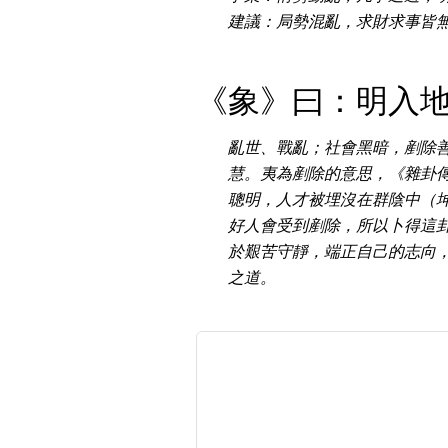
建議：局勢混亂，求財求事皆
《象》曰：明入
高級分類
i
亂世、戰亂；社會黑暗，剷除
慧。夷為剷除的意思，《雜卦
聰明，人才被埋沒在群陰中（
幸運號分類
好人會受到剷除，所以卜得這
於艱苦守靜，端正自己的志向
幸運分類
之道。
基本分類
位置分類
包含數字
次數分類
生日分類