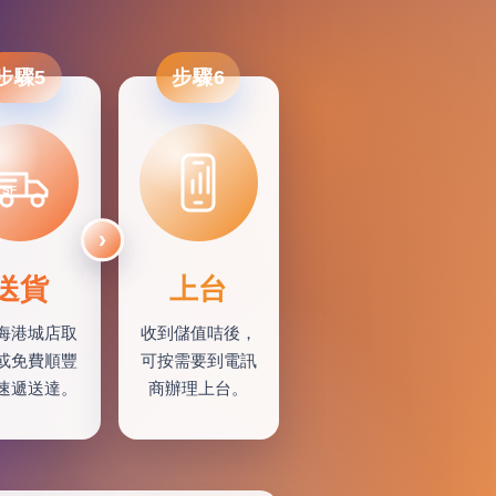
步驟5
步驟6
SF
送貨
上台
海港城店取
收到儲值咭後，
或免費順豐
可按需要到電訊
速遞送達。
商辦理上台。