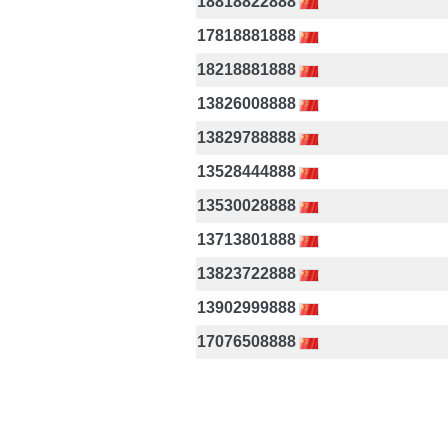
18818822888
17818881888
18218881888
13826008888
13829788888
13528444888
13530028888
13713801888
13823722888
13902999888
17076508888