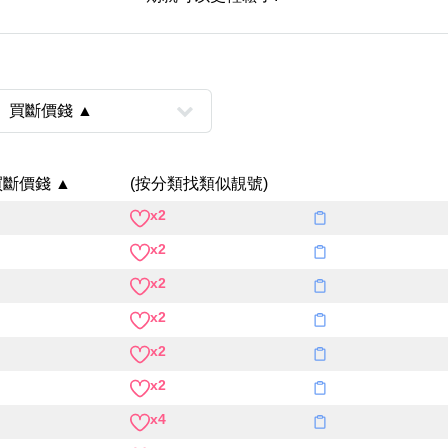
Categories(100+)
Lucky
All Ar
買斷價錢 ▲
(按分類找類似靚號)
x2
風水號分類
x2
生天延/貴財成
五行
x2
易經六四卦象
x2
x2
x2
x4