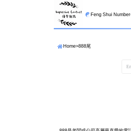
Feng Shui Number
All Lucky Star
Home
>
888尾
High Energy Sheng 
Tian Yi Yan Nian
San Tin Jin
Gui Cai Cheng
1349 number
13459 number
精準位置搜尋
2678 number
位置:
一
二
三
四
五
六
七
25678 number
888是老闆或公司高層最喜愛的