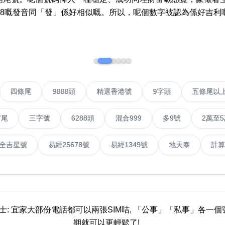
More 8
How t
為8嘅發音同「發」係好相似嘅。所以，呢個數字被認為係好吉利
a Ne
Two Digits
Send 
Three Digits
Addin
Yin Yang Knife
n Jin
How t
Numbe
9888 Prefix
VIP號
四條尾
9888頭
精選香港號
9字頭
How t
Couplet Numbers
ories
三字號
6288頭
混合999
多9號
2萬至5萬元
Numbe
ABAB Ending
FAQ
水號
易經全吉星號
易經25678號
易經1349號
地
AABBB Ending
Tutori
Snake Ending
Numb
2 Prefix
Reco
6字頭
無4字
無5字
多8字
9888頭
二字號
三字號
全
貼士: 宜家大部份電話都可以兩張SIM咭, 「公事」「私事」各一
All Lucky Number
Trend
期就可以更輕鬆了!