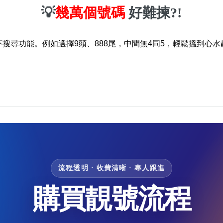
💡
幾萬個號碼
好難揀?!
吓搜尋功能。例如選擇9頭、888尾，中間無4同5，輕鬆搵到心水
流程透明 · 收費清晰 · 專人跟進
購買靚號流程