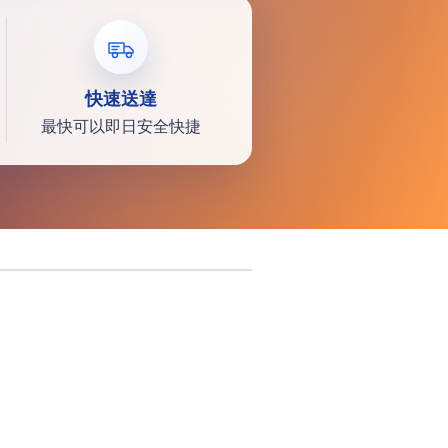
快速送達
最快可以即日安全快捷