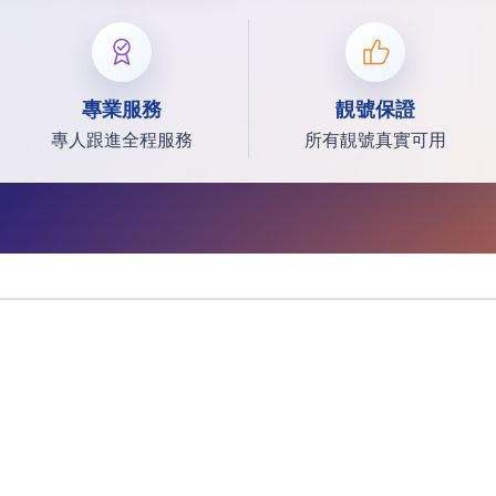
專業服務
靚號保證
專人跟進全程服務
所有靚號真實可用