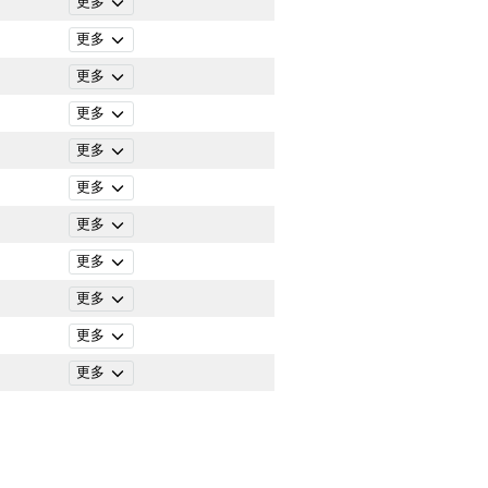
更多
更多
更多
更多
更多
更多
更多
更多
更多
更多
更多