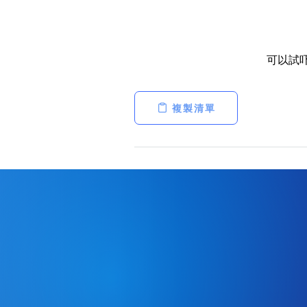
可以試
複製清單