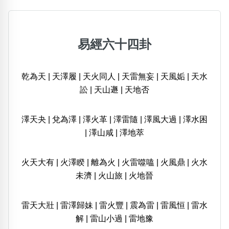
易經六十四卦
乾為天
|
天澤履
|
天火同人
|
天雷無妄
|
天風姤
|
天水
訟
|
天山遯
|
天地否
澤天夬
|
兌為澤
|
澤火革
|
澤雷隨
|
澤風大過
|
澤水困
|
澤山咸
|
澤地萃
火天大有
|
火澤睽
|
離為火
|
火雷噬嗑
|
火風鼎
|
火水
未濟
|
火山旅
|
火地晉
雷天大壯
|
雷澤歸妹
|
雷火豐
|
震為雷
|
雷風恒
|
雷水
解
|
雷山小過
|
雷地豫