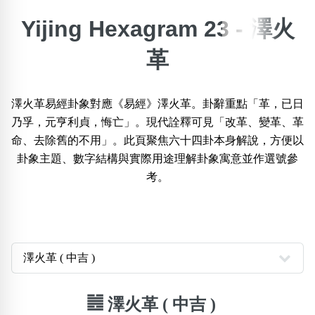
Yijing Hexagram 23 - 澤火
搜尋選項
×
精準位置搜尋
革
位置:
一
二
三
四
五
六
七
八
九
十
十一
澤火革易經卦象對應《易經》澤火革。卦辭重點「革，已日
乃孚，元亨利貞，悔亡」。現代詮釋可見「改革、變革、革
命、去除舊的不用」。此頁聚焦六十四卦本身解說，方便以
搜尋
清除全部分類
卦象主題、數字結構與實際用途理解卦象寓意並作選號參
考。
不包含數字
無0
無1
無2
無3
無4
無5
無6
無7
無8
無9
搜尋
清除全部分類
䷰ 澤火革 ( 中吉 )