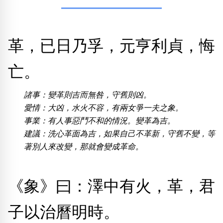
熱門分類
革，已日乃孚，元亨利貞，悔
888尾
999尾
777尾
9字頭
6字頭
無4字
無5字
多8字
9888頭
二字號
三字號
全大數字
5萬以上
生天延
全吉星(全號)
亡。
搜尋
清除全部分類
諸事：變革則吉而無咎，守舊則凶。
愛情：大凶，水火不容，有兩女爭一夫之象。
事業：有人事惡鬥不和的情況。變革為吉。
建議：洗心革面為吉，如果自己不革新，守舊不變，等
高級分類
i
著別人來改變，那就會變成革命。
《象》曰：澤中有火，革，君
幸運號分類
風水號分類
子以治曆明時。
幸運分類
生天延/貴財成
基本分類
五行