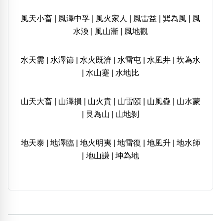
風天小畜
|
風澤中孚
|
風火家人
|
風雷益
|
巽為風
|
風
水渙
|
風山漸
|
風地觀
水天需
|
水澤節
|
水火既濟
|
水雷屯
|
水風井
|
坎為水
|
水山蹇
|
水地比
山天大畜
|
山澤損
|
山火賁
|
山雷頤
|
山風蠱
|
山水蒙
|
艮為山
|
山地剝
地天泰
|
地澤臨
|
地火明夷
|
地雷復
|
地風升
|
地水師
|
地山謙
|
坤為地