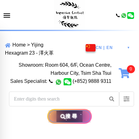
📞
Home
>
Yijing
CN | EN
▼
Hexagram 23 - 澤火革
Showroom: Room 604, 6/F, Ocean Centre,
Harbour City, Tsim Sha Tsui
Sales Specialist:
📞
(+852) 9888 9311
搜尋