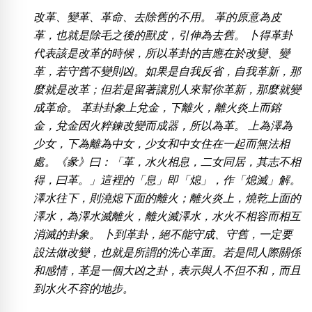
位置分類
易經六四卦象
改革、變革、革命、去除舊的不用。 革的原意為皮
包含數字
革，也就是除毛之後的獸皮，引伸為去舊。 卜得革卦
次數分類
代表該是改革的時候，所以革卦的吉應在於改變、變
生日分類
革，若守舊不變則凶。如果是自我反省，自我革新，那
搜尋
麼就是改革；但若是留著讓別人來幫你革新，那麼就變
清除全部分類
成革命。 革卦卦象上兌金，下離火，離火炎上而鎔
金，兌金因火粹鍊改變而成器，所以為革。 上為澤為
少女，下為離為中女，少女和中女住在一起而無法相
處。《彖》曰：「革，水火相息，二女同居，其志不相
得，曰革。」這裡的「息」即「熄」，作「熄滅」解。
澤水往下，則澆熄下面的離火；離火炎上，燒乾上面的
澤水，為澤水滅離火，離火滅澤水，水火不相容而相互
消滅的卦象。 卜到革卦，絕不能守成、守舊，一定要
設法做改變，也就是所謂的洗心革面。若是問人際關係
和感情，革是一個大凶之卦，表示與人不但不和，而且
到水火不容的地步。