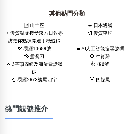
其他熱門分類
🆗️ 山羊座
☀️ 日本靚號
⭐️ 優質靚號接受東方日報專
💥 優質車牌
訪教你點揀開運手機號碼
💖 易經14689號
🔥 AI人工智能搜尋號碼
🖖 鴛鴦刀
🌻 生肖雞
🤞 3字頭固網及商業電話號
👍 多6號
碼
💪 易經2678號尾四字
🌟 四條尾
熱門靚號推介