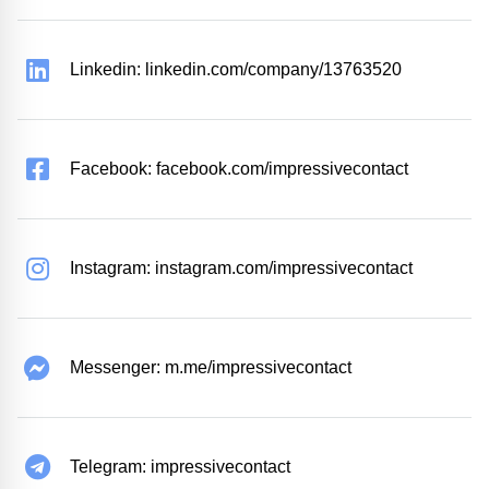
Linkedin: linkedin.com/company/13763520
Facebook: facebook.com/impressivecontact
Instagram: instagram.com/impressivecontact
Messenger: m.me/impressivecontact
Telegram: impressivecontact