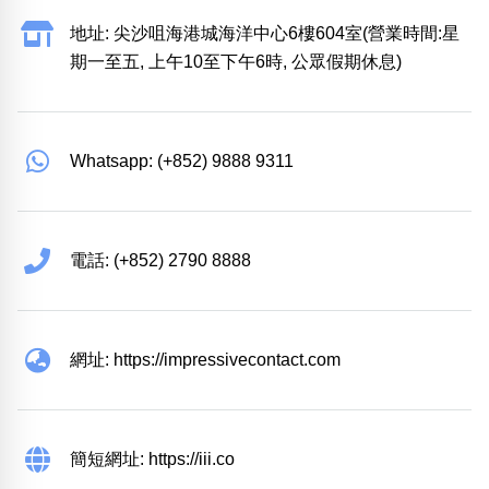
地址: 尖沙咀海港城海洋中心6樓604室(營業時間:星
期一至五, 上午10至下午6時, 公眾假期休息)
Whatsapp: (+852) 9888 9311
電話: (+852) 2790 8888
網址: https://impressivecontact.com
簡短網址: https://iii.co