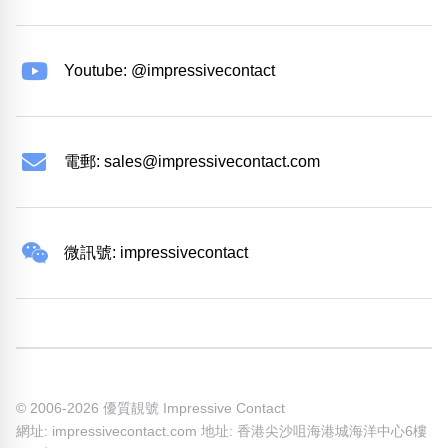
Youtube: @impressivecontact
電郵:
sales@impressivecontact.com
微訊號: impressivecontact
© 2006-2026 優質靚號 Impressive Contact
網址: impressivecontact.com 地址: 香港尖沙咀海港城海洋中心6樓