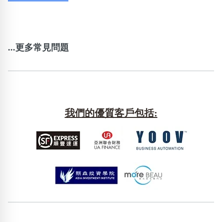
...更多常見問題
我們的優質客戶包括: