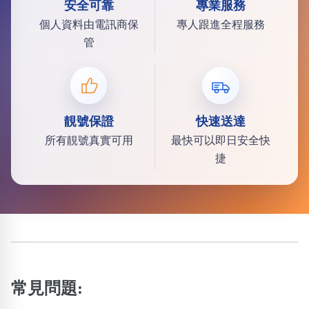
安全可靠
專業服務
個人資料由電訊商保
專人跟進全程服務
管
靚號保證
快速送達
所有靚號真實可用
最快可以即日安全快
捷
常見問題: