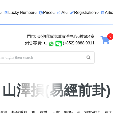
Lucky Number
Price
AI
Registration
Arti
9 Prefix
Clearance
AI Number Search
Prepaid Card Real N
Lucky
Registration
Guid
門巿: 尖沙咀海港城海洋中心6樓604室
Qi
6 Prefix
Below 2K
AI Analyze Number
銷售專員:
📞
(+852) 9888 9311
Check Prepaid Card
How t
Four Ending Digits
2K–5K
AI Analyze Birth
Balance
Numb
Four Ending Digits
5K–10K
AI Valuation
Five 
Chan
Five+ Ending Digits
10K–20K
Five Element Calculator
Dual
888 Ending
20K–50K
Number Valuation Game
山澤損(易經前卦)
Guid
999 Ending
Super VIP
Yijing 64 Hexagrams
How 
666 Ending
Wong Tai Sin Spiritual
to a 
八
Fortune Telling
山澤損。卦辭重點「損，有孚，元吉，無咎可貞，利有攸往，曷