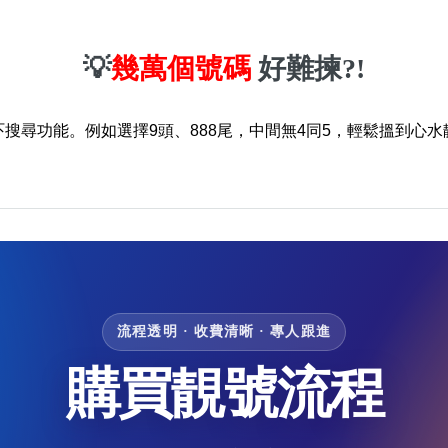
💡
幾萬個號碼
好難揀?!
吓搜尋功能。例如選擇9頭、888尾，中間無4同5，輕鬆搵到心水
流程透明 · 收費清晰 · 專人跟進
購買靚號流程