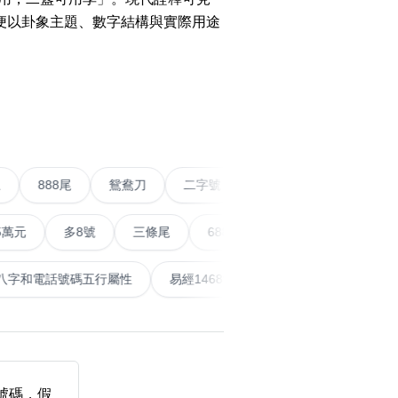
o Change WeChat to
便以卦象主題、數字結構與實際用途
w Number
搜尋
WhatsApp Without
清除全部分類
g Contact Guide
›
o Calculate Phone
r with Yijing
五條尾以上
888尾
鴛鴦刀
二字號
愛情號
o Calculate Phone
r Life Number
多8號
三條尾
6888頭
666尾
順蛇尾
99
搜尋
清除全部分類
天泰
計算八字和電話號碼五行屬性
易經14689號
五行
al Articles
er
mmendations
大數字
5萬以上
生天延
 Posts
個號碼，假