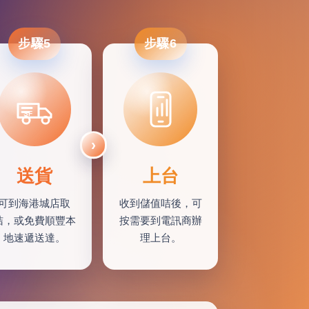
步驟5
步驟6
SF
送貨
上台
可到海港城店取
收到儲值咭後，可
咭，或免費順豐本
按需要到電訊商辦
地速遞送達。
理上台。