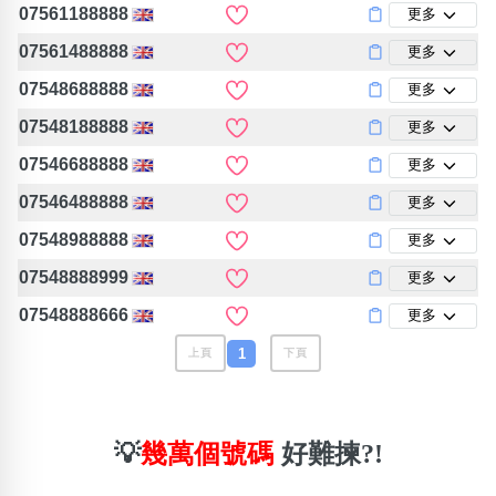
07561188888
更多
07561488888
更多
07548688888
更多
07548188888
更多
07546688888
更多
07546488888
更多
07548988888
更多
07548888999
更多
07548888666
更多
1
上頁
下頁
💡
幾萬個號碼
好難揀?!