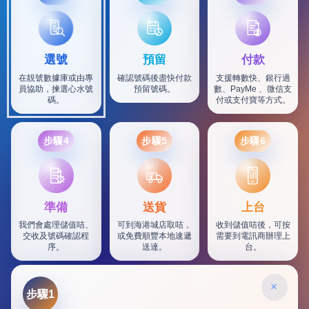
選號
預留
付款
在靚號數據庫或由專
確認號碼後盡快付款
支援轉數快、銀行過
員協助，揀選心水號
預留號碼。
數、PayMe 、微信支
碼。
付或支付寶等方式。
步驟4
步驟5
步驟6
SF
準備
送貨
上台
我們會處理儲值咭、
可到海港城店取咭，
收到儲值咭後，可按
交收及號碼確認程
或免費順豐本地速遞
需要到電訊商辦理上
序。
送達。
台。
×
步驟1