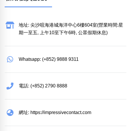
地址: 尖沙咀海港城海洋中心6樓604室(營業時間:星
期一至五, 上午10至下午6時, 公眾假期休息)
Whatsapp: (+852) 9888 9311
電話: (+852) 2790 8888
網址: https://impressivecontact.com