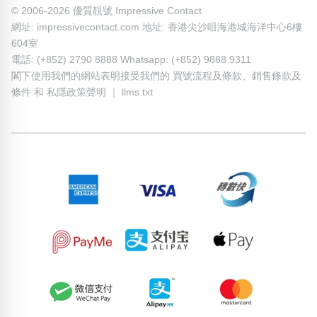
© 2006-2026 優質靚號 Impressive Contact
網址: impressivecontact.com 地址: 香港尖沙咀海港城海洋中心6樓
604室
電話: (+852) 2790 8888 Whatsapp: (+852) 9888 9311
閣下使用我們的網站表明接受我們的
買號流程及條款
、
銷售條款及
條件
和
私隱政策聲明
｜
llms.txt