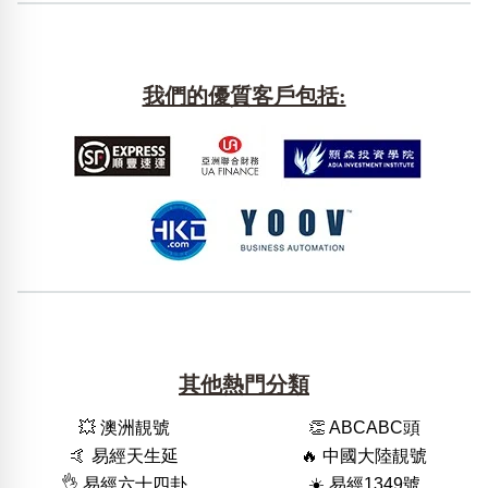
我們的優質客戶包括:
其他熱門分類
💥 澳洲靚號
👏 ABCABC頭
🤙 易經天生延
🔥 中國大陸靚號
👌 易經六十四卦
☀️ 易經1349號