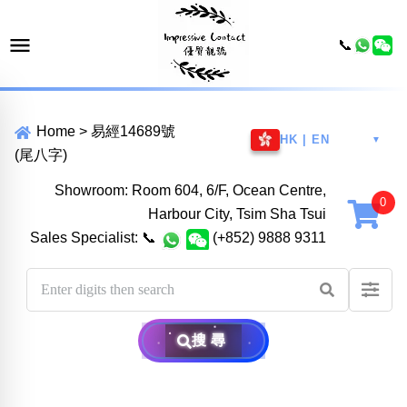
📞
Home
>
易經14689號
HK | EN
▼
(尾八字)
Showroom: Room 604, 6/F, Ocean Centre,
Harbour City, Tsim Sha Tsui
Sales Specialist:
📞
(+852) 9888 9311
搜尋