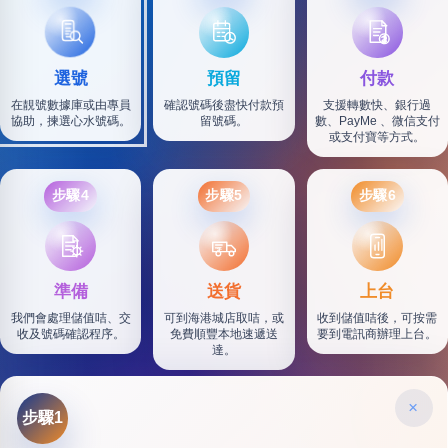
選號
預留
付款
在靚號數據庫或由專員
確認號碼後盡快付款預
支援轉數快、銀行過
協助，揀選心水號碼。
留號碼。
數、PayMe 、微信支付
或支付寶等方式。
步驟4
步驟5
步驟6
SF
準備
送貨
上台
我們會處理儲值咭、交
可到海港城店取咭，或
收到儲值咭後，可按需
收及號碼確認程序。
免費順豐本地速遞送
要到電訊商辦理上台。
達。
×
步驟1