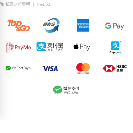
和
私隱政策聲明
｜
llms.txt
62318220
84088091
69048996
67307425
74308134
83213039
52325850
69882798
75746577
54931061
pricebook-starting-ababab
pricebook-true-couplet