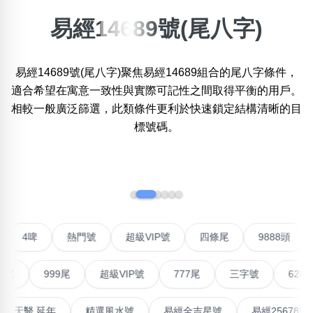
易經14689號(尾八字)
搜尋選項
×
精準位置搜尋
易經14689號(尾八字)聚焦易經14689組合的尾八字條件，
位置:
一
二
三
四
五
六
七
八
適合希望在寓意一致性與實際可記性之間取得平衡的用戶。
相較一般廣泛篩選，此類條件更利於快速鎖定結構清晰的目
標號碼。
搜尋
清除全部分類
‹
›
不包含數字
無0
無1
無2
無3
無4
無5
無6
無7
無8
無9
聯號
4啤
熱門號
超級VIP號
四條尾
9888
999尾
超級VIP號
777尾
三字號
6288頭
搜尋
清除全部分類
高能量生氣 天醫 延年
精選風水號
易經全吉星號
易經2