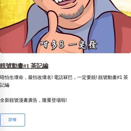
靚號動畫#1 茶記編
唔怕生壞命，最怕改壞名! 電話冧巴，一定要靚! 靚號動畫#1 茶
記編
全新靚號漫畫廣告，隆重登場啦!
詳情