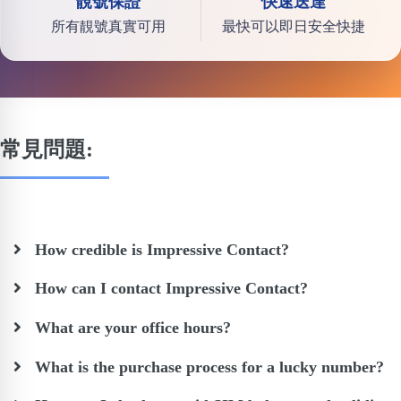
靚號保證
快速送達
所有靚號真實可用
最快可以即日安全快捷
常見問題:
How credible is Impressive Contact?
How can I contact Impressive Contact?
What are your office hours?
What is the purchase process for a lucky number?