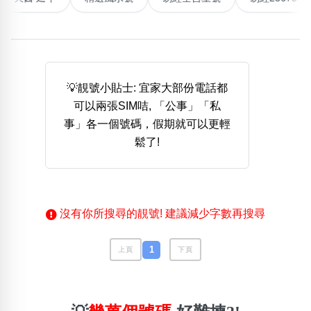
熱門分類
888尾
999尾
777尾
9字頭
6字頭
無4字
無5字
多8字
9888頭
二字號
三字號
💡靚號小貼士: 宜家大部份電話都
全大數字
5萬以上
生天延
全吉星(全號)
可以兩張SIM咭, 「公事」「私
搜尋
事」各一個號碼，假期就可以更輕
清除全部分類
鬆了!
高級分類
i
沒有你所搜尋的靚號! 建議減少字數再搜尋
1
上頁
下頁
幸運號分類
風水號分類
幸運分類
生天延/貴財成
基本分類
五行