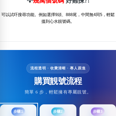
💡
幾萬個號碼
好難揀?!
位置分類
易經六四卦象
包含數字
可以試吓搜尋功能。例如選擇9頭、888尾，中間無4同5，輕鬆
次數分類
搵到心水靚號碼。
生日分類
搜尋
清除全部分類
流程透明 · 收費清晰 · 專人跟進
購買靚號流程
簡單 6 步，輕鬆擁有專屬靚號。
步驟1
步驟2
步驟3