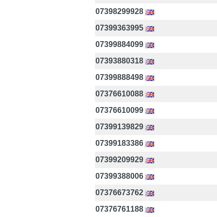
07398299928
07399363995
07399884099
07393880318
07399888498
07376610088
07376610099
07399139829
07399183386
07399209929
07399388006
07376673762
07376761188