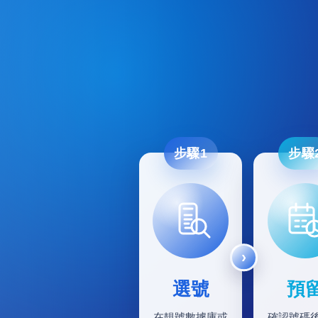
步驟1
步驟
選號
預
在靚號數據庫或
確認號碼