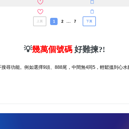
…
1
2
7
上頁
下頁
💡
幾萬個號碼
好難揀?!
吓搜尋功能。例如選擇9頭、888尾，中間無4同5，輕鬆搵到心水