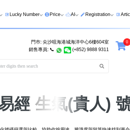
Lucky Number
Price
AI
Registration
Arti
9 Prefix
Clearance
AI Number Search
Prepaid Card Real N
Lucky
Registration
Guid
門巿: 尖沙咀海港城海洋中心6樓604室
Qi
6 Prefix
Below 2K
AI Analyze Number
銷售專員:
📞
(+852) 9888 9311
Check Prepaid Card
How t
Four Ending Digits
2K–5K
AI Analyze Birth
Balance
Numb
Four Ending Digits
5K–10K
AI Valuation
Five 
Chan
Five+ Ending Digits
10K–20K
Five Element Calculator
Dual
888 Ending
20K–50K
Number Valuation Game
易經 生氣(貴人) 
Guid
999 Ending
Super VIP
Yijing 64 Hexagrams
How 
666 Ending
Wong Tai Sin Spiritual
to a 
八
九
十
十一
Fortune Telling
化號碼篩選與比較，協助你按用途、辨識度與預算快速找到更合