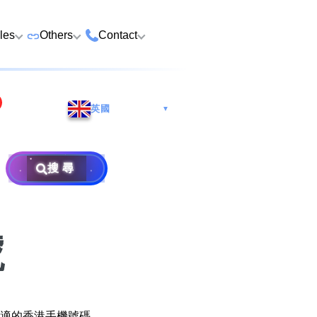
cles
Others
Contact
ame
 Number Buying
Premium Vehicle Plates
HK Tsim Sha Tsui Store
Whatsapp/Wech
e
英國
▼
Premium Domains
Guangzhou Nansha
9888 9311
Address: 4th F
o Choose a Lucky
Postpaid and Prepaid
Malaysia Selangor
Hotline: 2790
Guangsheng 
er
Prepaid SIM from HK$25
Address: 6-3-2
Plans
Nansha Street
搜尋
Address: Ocea
Prima E U13/E
Things to Do Before
District, Guan
Postpaid SIM from HK$58
Other Services
Harbour City,
Alam, 40170 
ging Number
Consignment
604
Selangor, Mal
Purchase Flow & Terms
 WhatsApp Setup
Become Partner
Sales T&C
號
×
e
About Us
Terms and Conditions
to Change WhatsApp
New Number
Privacy Policy
適的香港手機號碼。