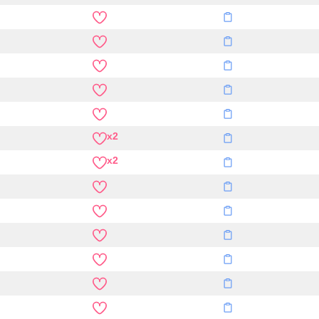
x2
x2