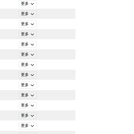
更多
更多
更多
更多
更多
更多
更多
更多
更多
更多
更多
更多
更多