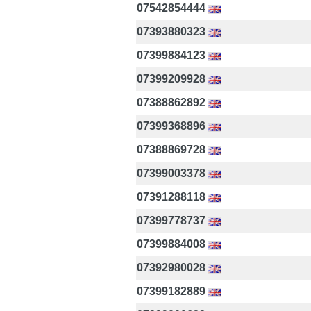
07542854444
07393880323
07399884123
07399209928
07388862892
07399368896
07388869728
07399003378
07391288118
07399778737
07399884008
07392980028
07399182889