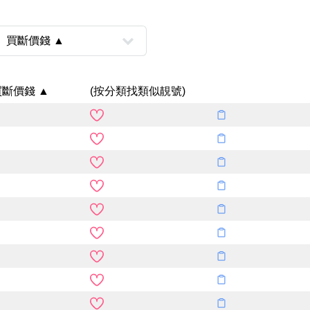
Categories(100+)
Lucky
All Ar
買斷價錢 ▲
(按分類找類似靚號)
風水號分類
生天延/貴財成
五行
易經六四卦象