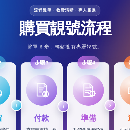
流程透明 · 收費清晰 · 專人跟進
購買靚號流程
簡單 6 步，輕鬆擁有專屬靚號。
2
步驟3
步驟4
留
付款
準備
後盡快
支援轉數快、銀
我們會處理儲值
可到