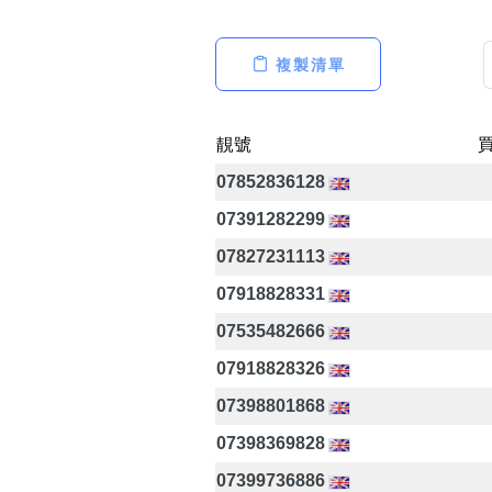
複製清單
高級分類
i
靚號
07852836128
07391282299
幸運號分類
07827231113
幸運分類
07918828331
基本分類
07535482666
位置分類
包含數字
07918828326
次數分類
07398801868
生日分類
07398369828
07399736886