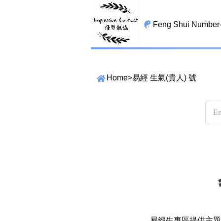
Feng Shui Number
All Lucky Star
Home
>
易經 生氣(貴人) 號
High Energy Sheng 
Tian Yi Yan Nian
San Tin Jin
Gui Cai Cheng
1349 number
13459 number
精準位置搜尋
2678 number
位置:
一
二
三
四
五
六
七
25678 number
易經生專區提供主題