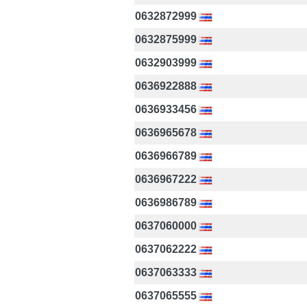
0632872999
0632875999
0632903999
0636922888
0636933456
0636965678
0636966789
0636967222
0636986789
0637060000
0637062222
0637063333
0637065555