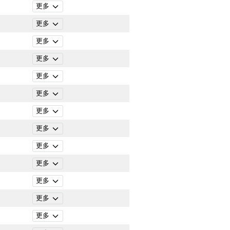
更多
更多
更多
更多
更多
更多
更多
更多
更多
更多
更多
更多
更多