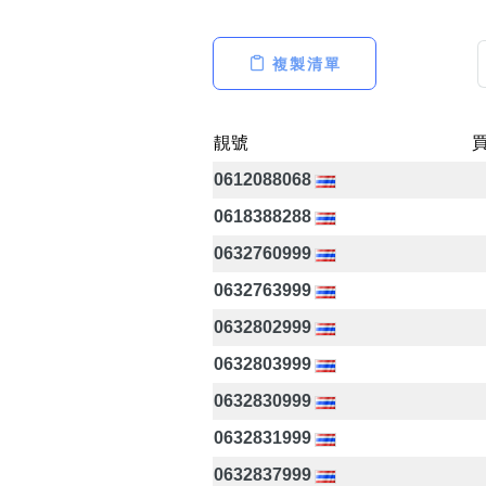
複製清單
高級分類
i
靚號
0612088068
0618388288
幸運號分類
0632760999
幸運分類
0632763999
基本分類
0632802999
位置分類
包含數字
0632803999
次數分類
0632830999
生日分類
0632831999
0632837999