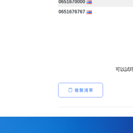
0651670000
0651676767
可以試
複製清單