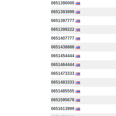
0651390000
0651393999
0651397777
0651399222
0651407777
0651438888
0651454444
0651464444
0651473333
0651483333
0651485555
0651595678
0651613999