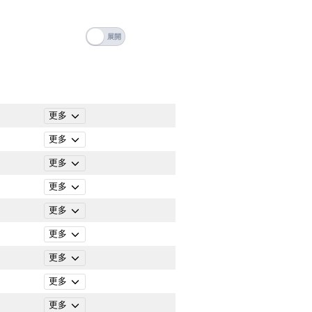
搜尋
 Number Videos
清除全部分類
ticle Categories
更多
更多
更多
更多
更多
更多
更多
更多
搜尋
清除全部分類
更多