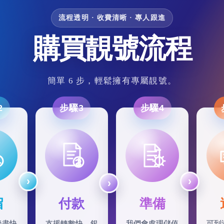
流程透明 · 收費清晰 · 專人跟進
購買靚號流程
簡單 6 步，輕鬆擁有專屬靚號。
2
步驟3
步驟4
留
付款
準備
後盡快
支援轉數快、銀
我們會處理儲值
可到