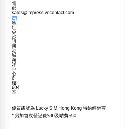
電
郵:
sales@impressivecontact.com
地
址:
尖
沙
咀
海
港
城
海
洋
中
心
6
樓
604
室
優質靚號為
Lucky SIM Hong Kong
特約經銷商
* 另加首次登記費$30及咭費$50