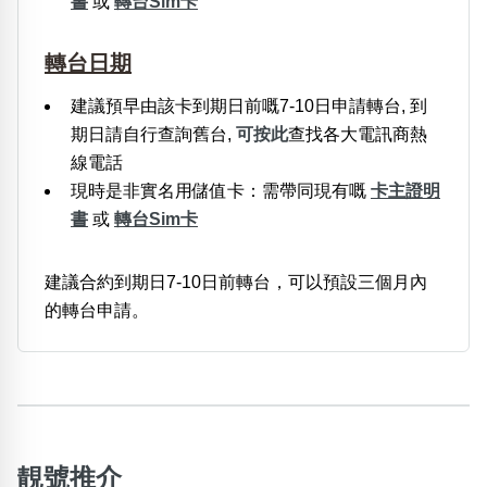
書
或
轉台Sim卡
轉台日期
建議預早由該卡到期日前嘅7-10日申請轉台, 到
期日請自行查詢舊台,
可按此
查找各大電訊商熱
線電話
現時是非實名用儲值卡：需帶同現有嘅
卡主證明
書
或
轉台Sim卡
建議合約到期日7-10日前轉台，可以預設三個月內
的轉台申請。
靚號推介