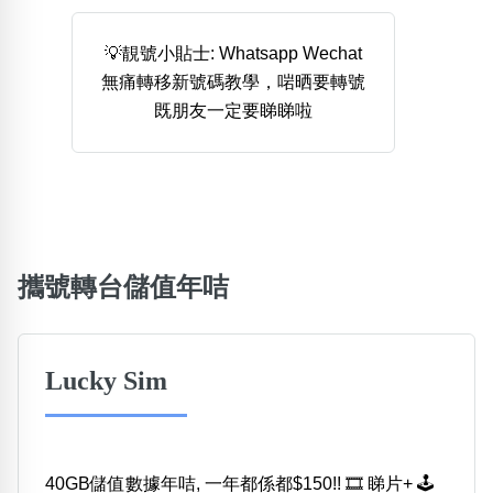
💡靚號小貼士: Whatsapp Wechat
熱門分類
無痛轉移新號碼教學，啱晒要轉號
888尾
999尾
777尾
9字頭
6字頭
無4字
既朋友一定要睇睇啦
無5字
多8字
9888頭
二字號
三字號
全大數字
5萬以上
生天延
全吉星(全號)
搜尋
清除全部分類
攜號轉台儲值年咭
高級分類
i
Lucky Sim
幸運號分類
風水號分類
幸運分類
生天延/貴財成
40GB儲值數據年咭, 一年都係都$150!! 🎞 睇片+ 🕹
基本分類
五行