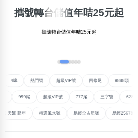
攜號轉台儲值年咭25元起
搜尋選項
×
精準位置搜尋
位置:
攜號轉台儲值年咭25元起
一
二
三
四
五
六
七
八
九
十
‹
›
搜尋
清除全部分類
號
4啤
熱門號
超級VIP號
四條尾
9888頭
不包含數字
999尾
超級VIP號
777尾
三字號
6288頭
無0
無1
無2
無3
無4
無5
無6
無7
無8
無9
能量生氣 天醫 延年
精選風水號
易經全吉星號
易經256
搜尋
清除全部分類