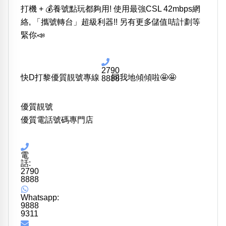
位置分類
易經六四卦象
打機 + 💰養號點玩都夠用! 使用最強CSL 42mbps網
包含數字
絡, 「攜號轉台」超級利器!! 另有更多儲值咭計劃等
次數分類
緊你📣
生日分類
搜尋
清除全部分類
2790
快D打黎優質靚號專線
同我地傾傾啦🤩🤩
8888
優質靚號
優質電話號碼專門店
電
話:
2790
8888
Whatsapp:
9888
9311