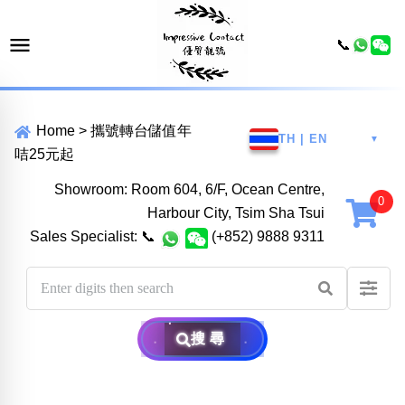
📞
Home
>
攜號轉台儲值年
TH | EN
▼
咭25元起
Showroom: Room 604, 6/F, Ocean Centre,
Harbour City, Tsim Sha Tsui
Sales Specialist:
📞
(+852) 9888 9311
搜尋