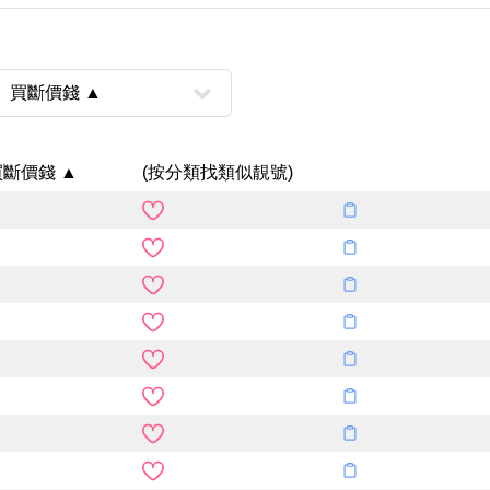
Categories(100+)
Lucky
All Ar
買斷價錢 ▲
(按分類找類似靚號)
風水號分類
生天延/貴財成
五行
易經六四卦象