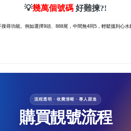
💡
幾萬個號碼
好難揀?!
吓搜尋功能。例如選擇9頭、888尾，中間無4同5，輕鬆搵到心水
流程透明 · 收費清晰 · 專人跟進
購買靚號流程