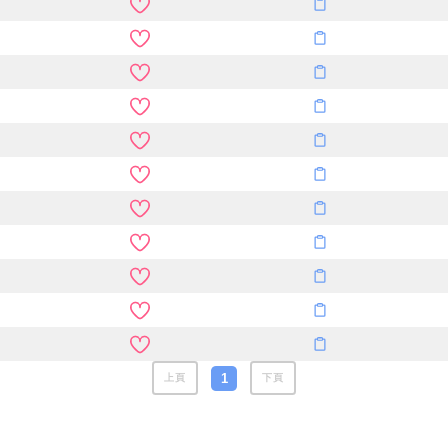
1
上頁
下頁