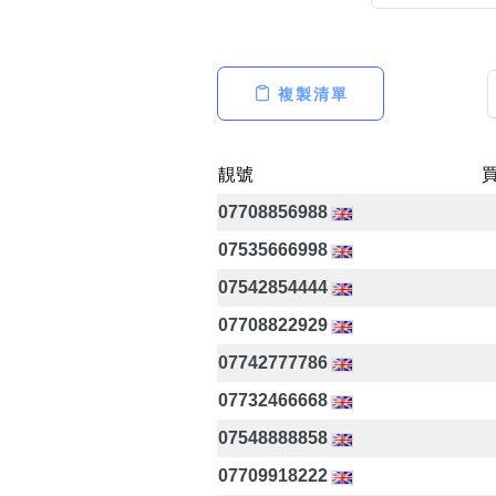
複製清單
高級分類
i
靚號
07708856988
幸運號分類
07535666998
幸運分類
07542854444
基本分類
07708822929
位置分類
包含數字
07742777786
次數分類
07732466668
生日分類
07548888858
07709918222