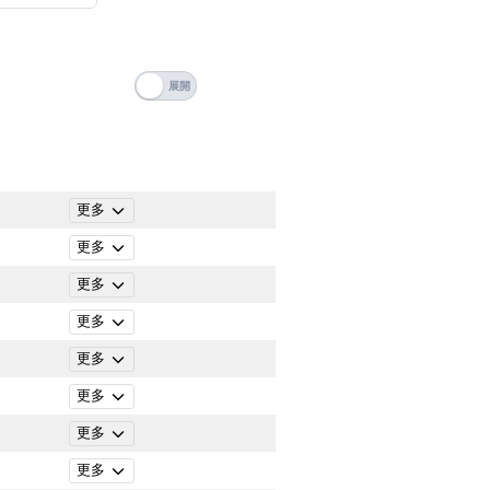
搜尋
 Number Videos
清除全部分類
ticle Categories
更多
更多
更多
更多
更多
更多
更多
搜尋
清除全部分類
更多