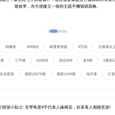
More 8
How t
號效率，亦方便建立一致的主題手機號碼策略。
a Ne
Two Digits
Send 
Three Digits
Addin
Yin Yang Knife
n Jin
How t
Numbe
9888 Prefix
級VIP號
四條尾
9888頭
精選香港號
9字頭
How t
Couplet Numbers
ories
三字號
6288頭
混合999
多9號
2萬至5萬元
Numbe
ABAB Ending
FAQ
水號
易經全吉星號
易經25678號
易經1349號
地
AABBB Ending
Tutori
Snake Ending
Numb
2 Prefix
Reco
6字頭
無4字
無5字
多8字
9888頭
二字號
三字號
全
💡靚號小貼士: 玄學角度4字代表人緣桃花，好多客人都鐘意架!
All Lucky Number
Trend