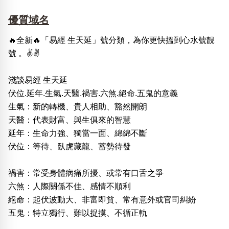
優質域名
🔥全新🔥「易經 生天延」號分類，為你更快搵到心水號靚
號 。✌️✌️
淺談易經 生天延
伏位.延年.生氣.天醫.禍害.六煞.絕命.五鬼的意義
生氣：新的轉機、貴人相助、豁然開朗
天醫：代表財富、與生俱來的智慧
延年：生命力強、獨當一面、綿綿不斷
伏位：等待、臥虎藏龍、蓄勢待發
禍害：常受身體病痛所擾、或常有口舌之爭
六煞：人際關係不佳、感情不順利
絕命：起伏波動大、非富即貧、常有意外或官司糾紛
五鬼：特立獨行、難以捉摸、不循正軌