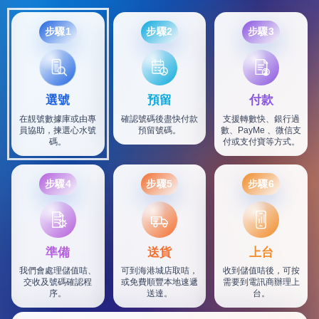
步驟1
步驟2
步驟3
選號
預留
付款
在靚號數據庫或由專
確認號碼後盡快付款
支援轉數快、銀行過
員協助，揀選心水號
預留號碼。
數、PayMe 、微信支
碼。
付或支付寶等方式。
步驟4
步驟5
步驟6
SF
準備
送貨
上台
我們會處理儲值咭、
可到海港城店取咭，
收到儲值咭後，可按
交收及號碼確認程
或免費順豐本地速遞
需要到電訊商辦理上
序。
送達。
台。