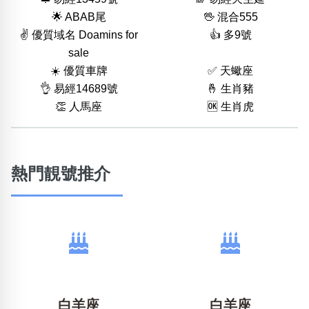
🌟 ABAB尾
🖖 混合555
✌️ 優質域名 Doamins for
👍 多9號
sale
☀️ 優質車牌
✅ 天蠍座
👌 易經14689號
🤞 生肖豬
👏 人馬座
🆗️ 生肖虎
熱門靚號推介
白羊座
白羊座