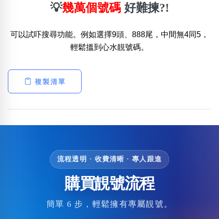
💡
幾萬個號碼
好難揀?!
可以試吓搜尋功能。例如選擇9頭、888尾，中間無4同5，
輕鬆搵到心水靚號碼。
複製清單
流程透明 · 收費清晰 · 專人跟進
購買靚號流程
簡單 6 步，輕鬆擁有專屬靚號。