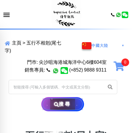
📞
主頁
>
五行不相剋(尾七
中國大陸
▼
字)
門巿: 尖沙咀海港城海洋中心6樓604室
銷售專員:
📞
(+852) 9888 9311
搜尋