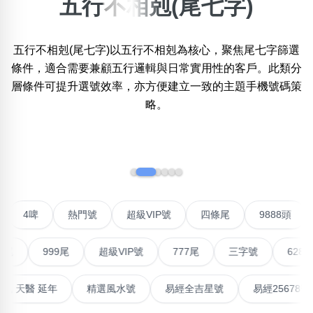
五行不相剋(尾七字)
×
精準位置搜尋
五行不相剋(尾七字)以五行不相剋為核心，聚焦尾七字篩選
位置:
條件，適合需要兼顧五行邏輯與日常實用性的客戶。此類分
一
二
三
四
五
六
七
八
九
十
十一
層條件可提升選號效率，亦方便建立一致的主題手機號碼策
略。
搜尋
清除全部分類
‹
›
不包含數字
對聯號
4啤
熱門號
超級VIP號
四條尾
988
無0
無1
無2
無3
無4
無5
無6
無7
無8
無9
999尾
超級VIP號
777尾
三字號
6288頭
搜尋
清除全部分類
最高能量生氣 天醫 延年
精選風水號
易經全吉星號
易經