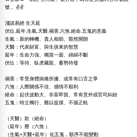
號 。✌️✌️
淺談易經 生天延
伏位.延年.生氣.天醫.禍害.六煞.絕命.五鬼的意義
生氣：新的轉機、貴人相助、豁然開朗
天醫：代表財富、與生俱來的智慧
延年：生命力強、獨當一面、綿綿不斷
伏位：等待、臥虎藏龍、蓄勢待發
禍害：常受身體病痛所擾、或常有口舌之爭
六煞：人際關係不佳、感情不順利
絕命：起伏波動大、非富即貧、常有意外或官司糾紛
五鬼：特立獨行、難以捉摸、不循正軌
（天醫）欺（絕命）
（延年）壓（六煞 ）
（生氣+天醫+延年）化五鬼，順序不能變動