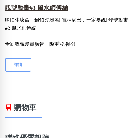
靚號動畫#3 風水師傅編
唔怕生壞命，最怕改壞名! 電話冧巴，一定要靚! 靚號動畫
#3 風水師傅編
全新靚號漫畫廣告，隆重登場啦!
詳情
🛒
購物車