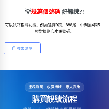
💡
幾萬個號碼
好難揀?!
可以試吓搜尋功能。例如選擇9頭、888尾，中間無4同5，
輕鬆搵到心水靚號碼。
複製清單
流程透明 · 收費清晰 · 專人跟進
購買靚號流程