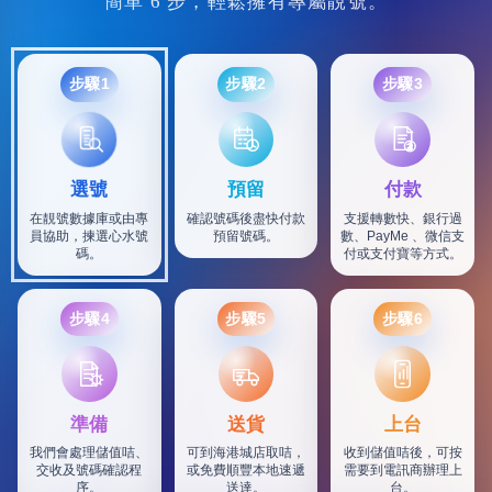
簡單 6 步，輕鬆擁有專屬靚號。
步驟1
步驟2
步驟3
選號
預留
付款
在靚號數據庫或由專
確認號碼後盡快付款
支援轉數快、銀行過
員協助，揀選心水號
預留號碼。
數、PayMe 、微信支
碼。
付或支付寶等方式。
步驟4
步驟5
步驟6
SF
準備
送貨
上台
我們會處理儲值咭、
可到海港城店取咭，
收到儲值咭後，可按
交收及號碼確認程
或免費順豐本地速遞
需要到電訊商辦理上
序。
送達。
台。