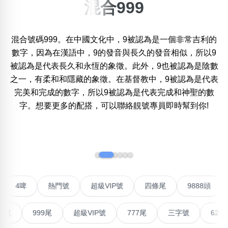
混合999
搜尋選項
×
精準位置搜尋
混合號碼999。在中國文化中，9被認為是一個非常吉利的
位置:
一
二
三
四
五
六
七
八
九
十
十一
數字，因為在漢語中，9的發音與長久的發音相似，所以9
被認為是代表長久和永恆的象徵。此外，9也被認為是陰數
之一，有柔和和隱藏的象徵。在基督教中，9被認為是代表
完美和完成的數字，所以9被認為是代表完成和神聖的數
搜尋
清除全部分類
字。想要更多的配搭，可以聯絡靚號專員即時幫到你!
‹
›
不包含數字
無0
無1
無2
無3
無4
無5
無6
無7
無8
無9
對聯號
4啤
熱門號
超級VIP號
四條尾
988
搜尋
清除全部分類
999尾
超級VIP號
777尾
三字號
6288頭