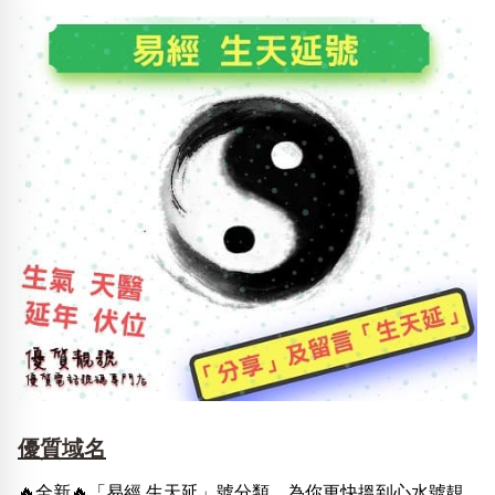
優質域名
🔥全新🔥「易經 生天延」號分類，為你更快搵到心水號靚