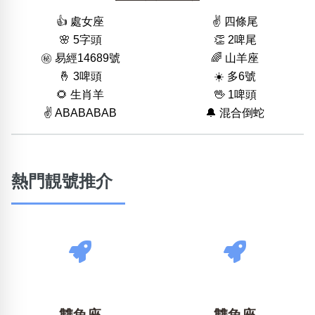
👍 處女座
✌️ 四條尾
🌸 5字頭
👏 2啤尾
㊙️ 易經14689號
🌈 山羊座
🤞 3啤頭
☀️ 多6號
🌻 生肖羊
🖖 1啤頭
✌️ ABABABAB
🔔 混合倒蛇
熱門靚號推介