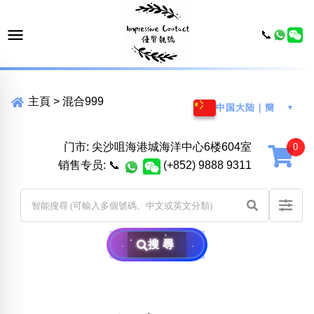
📞
主頁
>
混合999
中国大陆｜簡
▼
门市: 尖沙咀海港城海洋中心6楼604室
销售专员:
📞
(+852) 9888 9311
搜尋