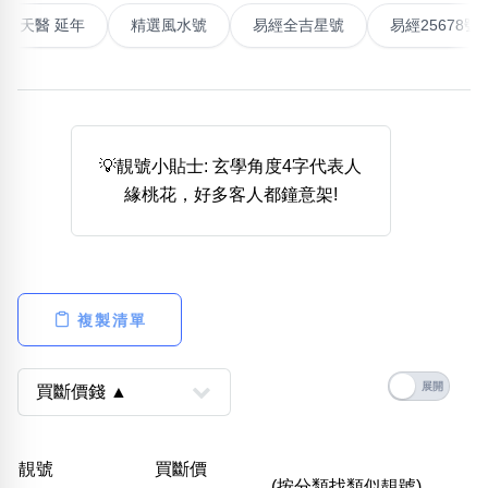
最高能量生氣 天醫 延年
精選風水號
易經全吉星號
易經
熱門分類
888尾
999尾
777尾
9字頭
6字頭
無4字
無5字
多8字
9888頭
二字號
三字號
全大數字
5萬以上
生天延
全吉星(全號)
搜尋
💡靚號小貼士: 玄學角度4字代表人
清除全部分類
緣桃花，好多客人都鐘意架!
高級分類
i
複製清單
幸運號分類
風水號分類
幸運分類
生天延/貴財成
基本分類
五行
靚號
買斷價
位置分類
易經六四卦象
(按分類找類似靚號)