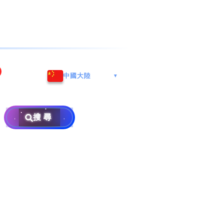
海港城
Whatsapp/微信: (852) 9888
中國大陸
▼
区
9311
地址: 广州市南沙区南沙街
兰莪
查询热线: 2790 8888
广生路19号4楼
攜号转台儲值年咭25元起
地址: 6-3-2, Jalan Setia
搜尋
地址: 尖沙咀海港城海洋中
Prima E U13/E, Setia
攜号转台月费计划58元起
免费寄卖
心6楼604室(营业时间:星期
Alam, 40170 Shah Alam,
一至五, 上午10至下午6时,
Selangor, Malaysia
申請成為商业合作伙伴
买号流程及条款
公众假期休息)
×
销售条款及条件
隐私政策声明