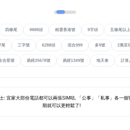
如何用易经计算电话号码
如何计算生命灵数电话号码
IP號
四條尾
9888頭
精選香港號
9字頭
五
常见问题
三字號
6288頭
混合999
多9號
2萬至5萬元
教学文章
+)
靓号推介
易經全吉星號
易經25678號
易經1349號
地天泰
潮文共赏
靓号短片
全部文章分类
貼士: 宜家大部份電話都可以兩張SIM咭, 「公事」「私事」各一
期就可以更輕鬆了!
網
6字頭
無4字
無5字
多8字
9888頭
二字號
三字號
全
分类(100+)