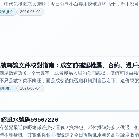
，中伏先後悔就太遲啦！今日分享小白專用揀號避坑貼士，新手都可以
靚號推介
2026-08-05
靚號轉讓文件核對指南：成交前確認權屬、合約、過戶
個尾數連環 8、全大數字，或者極易入腦的公司靚號，價值可以由
不只是數字夠不夠旺，而是成交後能否順利轉到自己名下。這份靚號轉讓
靚號推介
2026-08-04
紹風水號碼59567226
冇發覺最近做嘢總係差少少運氣？換銀包、睇位擺陣好多人做過，但
時不離身嘅，其實係你個手機號碼？今日拆解風水圈超高討論度嘅能量號