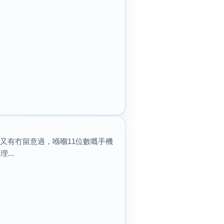
又有冇留意過，喺嗰11位數嘅手機
...