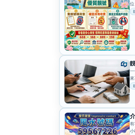
位
一
來
介
有
小