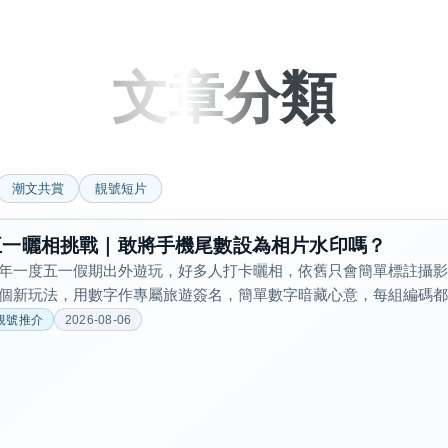
文章分類
潮文共賞
靚號短片
風水號分類
五一曬相挑戰｜敢將手機尾數設為相片水印嗎？
生天延/貴財成
年一度五一假期出外遊玩，好多人打卡曬相，依舊只會簡單標註攝
五行
個新玩法，用數字作專屬旅遊簽名，簡單數字暗藏心意，每組編碼都對
易經六四卦象
靚號推介
2026-08-06