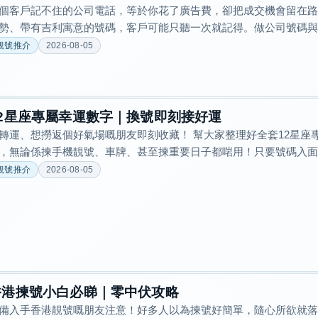
個客戶記不住的公司電話，等於你花了廣告費，卻把成交機會留在
勢、帶有吉利寓意的號碼，客戶可能只聽一次就記得。做公司號碼與私
靚號推介
2026-08-05
12星座專屬幸運數字｜換號即刻接好運
轉運、想撈返個好氣場嘅朋友即刻收藏！ 幫大家整理好全套12星座
，無論係揀手機靚號、車牌、甚至揀重要日子都啱用！只要號碼入面有.
靚號推介
2026-08-05
香港揀號小白必睇｜零中伏攻略
備入手香港靚號嘅朋友注意！好多人以為揀號好簡單，隨心所欲就