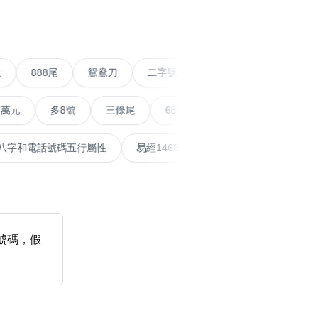
›
搜尋
清除全部分類
條尾以上
888尾
鴛鴦刀
二字號
愛情號
對
多8號
三條尾
6888頭
666尾
順蛇尾
9
計算八字和電話號碼五行屬性
易經14689號
五行無相
搜尋
清除全部分類
個號碼，假
大數字
5萬以上
生天延