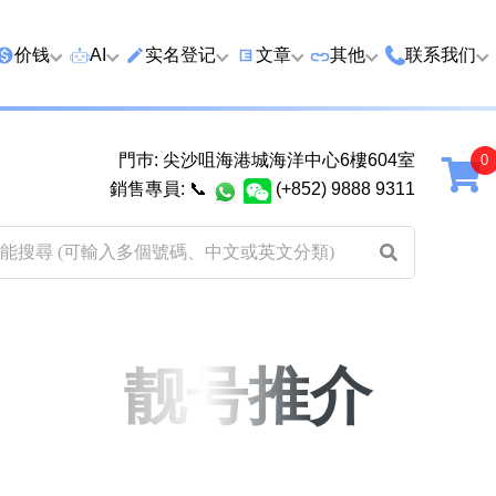
价钱
AI
实名登记
文章
‍其他
联系我们
特价号
AI搜号
实名登记(全部电訊商)
购买靓号流程
优质车牌
香港尖沙咀
門巿: 尖沙咀海港城海洋中心6樓604室
延年
2千以下
AI分析号码属性
查询儲值咭有效期
教你如何挑选靓号
优质域名
广州市南沙
銷售專員:
📞
(+852) 9888 9311
2千至5千元
AI分析出生时辰
换电话号码前必做的五件事
月费和储值咭计划
马来西亚雪
5千至1万元
AI 靓号估价系統
一机双 WhatsApp 教学
其他业務
以上
1万至2万元
計算八字和电话号码五行属
WhatsApp 无痛转移新号码
买号流程及条款
性
教学
2万至5万元
关于我们
靓号推介
靓号估价遊戲
微信 WeChat 无痛转移新号
超级VIP号
码教学
易经六十四卦
不加联系人发 WhatsApp 教
八
九
十
十一
黄大仙灵签
学 2026