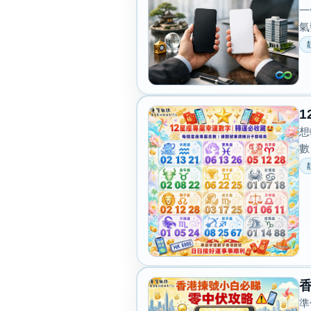
一
氣
想
數
準