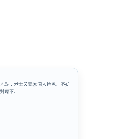
搜尋
清除全部分類
影地點，老土又毫無個人特色。不妨
應不...
搜尋
清除全部分類