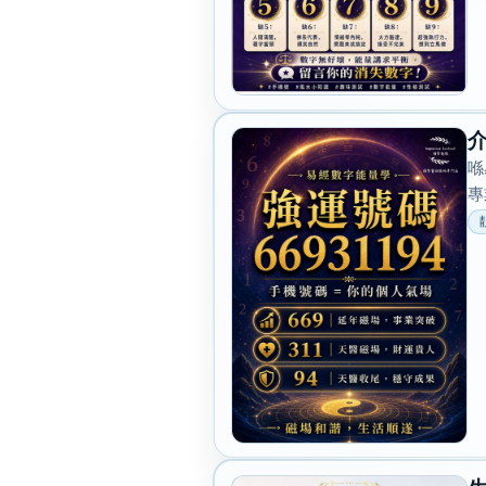
介
喺
專