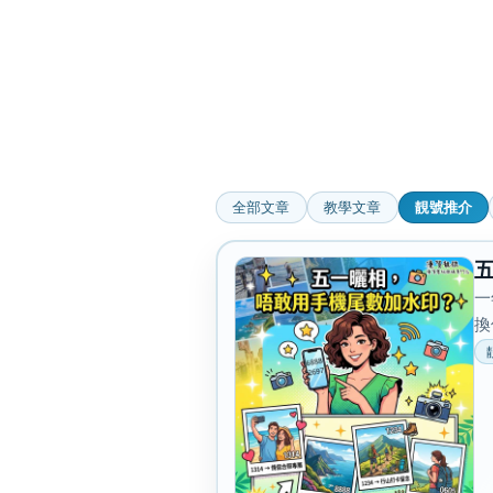
高級分類
i
全部文章
教學文章
靚號推介
幸運號分類
幸運分類
一
基本分類
換
位置分類
包含數字
次數分類
生日分類