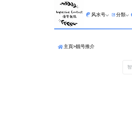
风水号
分類
全吉星
9字头
主頁
>
靓号推介
最高能量生氣 天医 
6字头
生天延
三条尾
易经贵財成
四条尾
易经1349号
五条尾
易经13459号
888尾
易经2678号
999尾
精準位置搜尋
易经25678号
666尾
位置:
一
二
三
四
五
六
七