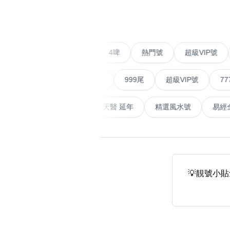
‹
易经14689号
多8号
精选风水号
二字号
自選生天延教学
三字号
二字號
愛情號
對聯號
4啤
熱門號
超級V
风水师傅推介
鸳鸯刀
順蛇尾
999尾
超級VIP號
777尾
不包含數字
全部风水号分类 (200
9888头
無0
無1
無2
無3
無4
無5
無6
無7
無8
無9
大畜
易經延天生
最高能量生氣 天醫 延年
精選風水號
对联号
ABAB尾
夫佬尾
💡靚號小
顺蛇尾
熱門分類
2字头固
888尾
999尾
777尾
9字頭
全吉星(全號)
全部幸运号