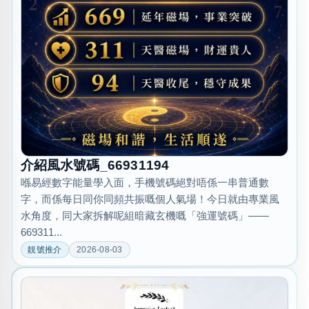
介紹風水號碼_66931194
喺易經數字能量學入面，手機號碼絕對唔係一串普通數
字，而係每日同你同頻共振嘅個人氣場！今日就由專業風
水角度，同大家拆解呢組暗藏玄機嘅「強運號碼」——
669311...
靚號推介
2026-08-03