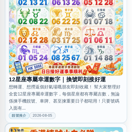
12星座專屬幸運數字｜換號即刻接好運
想轉運、想撈返個好氣場嘅朋友即刻收藏！ 幫大家整理好
全套12星座專屬幸運數字，每個星座都有專屬吉數，無論
係揀手機靚號、車牌、甚至揀重要日子都啱用！只要號碼
入面有...
靚號推介
2026-08-05