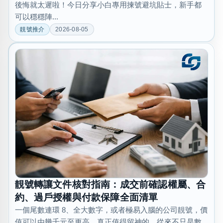
後悔就太遲啦！今日分享小白專用揀號避坑貼士，新手都
可以穩穩陣...
靚號推介
2026-08-05
靚號轉讓文件核對指南：成交前確認權屬、合
約、過戶授權與付款保障全面清單
一個尾數連環 8、全大數字，或者極易入腦的公司靚號，價
值可以由幾千元至更高。真正值得留神的，從來不只是數