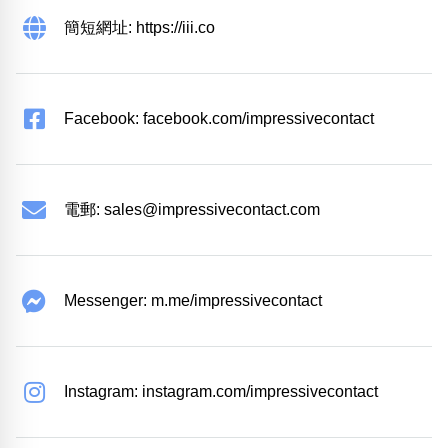
簡短網址: https://iii.co
Facebook: facebook.com/impressivecontact
電郵:
sales@impressivecontact.com
Messenger: m.me/impressivecontact
Instagram: instagram.com/impressivecontact