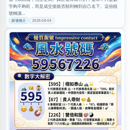
字夠不夠旺，而是成交後能否順利轉到自己名下。這份靚
號轉讓...
靚號推介
2026-08-04