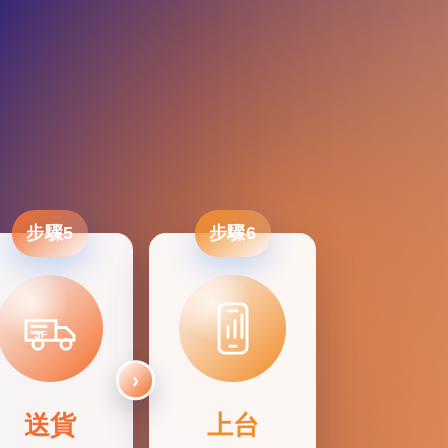
步驟5
步驟6
SF
送貨
上台