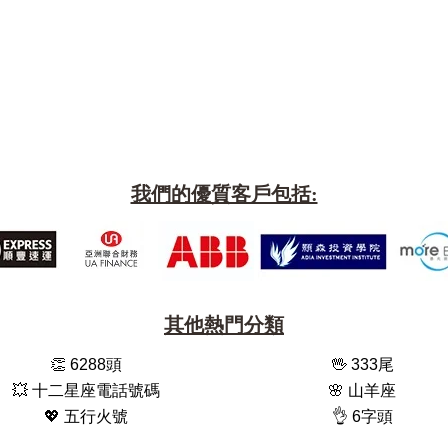
我們的優質客戶包括:
其他熱門分類
👏 6288頭
🖖 333尾
💥 十二星座電話號碼
🌸 山羊座
💖 五行火號
👌 6字頭