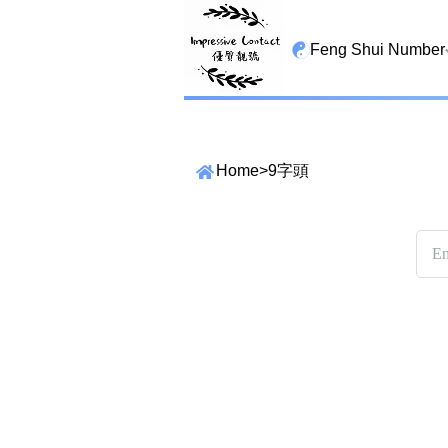
Feng Shui Number
All Lucky Star
High Energy Sheng 
Home
>
9字頭
Tian Yi Yan Nian
San Tin Jin
Gui Cai Cheng
1349 number
13459 number
搜尋選項
精準位置搜尋
2678 number
位置:
25678 number
一
二
三
四
五
六
七