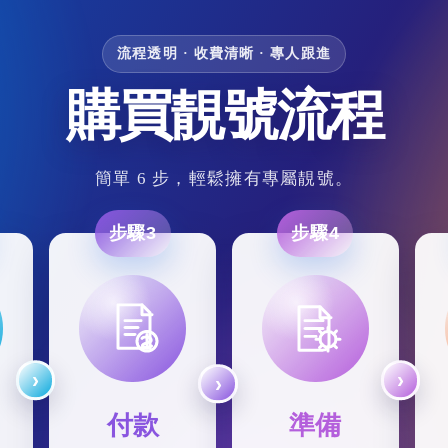
流程透明 · 收費清晰 · 專人跟進
購買靚號流程
簡單 6 步，輕鬆擁有專屬靚號。
步驟3
步驟4
付款
準備