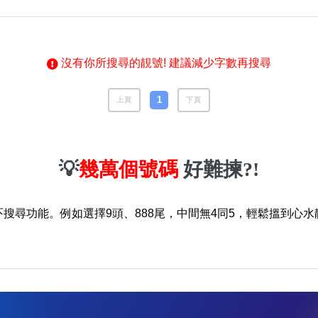
Categories(100+)
Lucky
All Ar
沒有你所搜尋的靚號! 建議減少字數再搜尋
1
上頁
下頁
💡
幾萬個號碼
好難揀?!
風水號分類
生天延/貴財成
五行
吓搜尋功能。例如選擇9頭、888尾，中間無4同5，輕鬆搵到心水
易經六四卦象