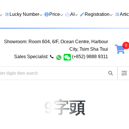
Lucky Number
Price
AI
Registration
Arti
9 Prefix
Clearance
AI Number Search
Prepaid Card Real N
Lucky
Registration
Guid
Showroom: Room 604, 6/F, Ocean Centre, Harbour
Qi
6 Prefix
Below 2K
AI Analyze Number
City, Tsim Sha Tsui
Check Prepaid Card
How t
Sales Specialist:
📞
(+852) 9888 9311
Four Ending Digits
2K–5K
AI Analyze Birth
Balance
Numb
Four Ending Digits
5K–10K
AI Valuation
Five 
Chan
Five+ Ending Digits
10K–20K
Five Element Calculator
Dual
888 Ending
20K–50K
Number Valuation Game
Guid
9字頭
999 Ending
Super VIP
Yijing 64 Hexagrams
How 
666 Ending
Wong Tai Sin Spiritual
to a 
Fortune Telling
八
九