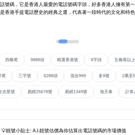
More 8
How t
電話號碼，它是香港人最愛的電話號碼字頭，好多香港人擁有第一
a Ne
是香港手提電話歷史的經典之選，代表著一段時代的文化和特色
Two Digits
Send 
Three Digits
Addin
Yin Yang Knife
n Jin
How t
Numbe
9888 Prefix
VIP號
四條尾
9888頭
精選香港號
9字頭
How t
Couplet Numbers
ories
Numbe
三字號
6288頭
混合999
多9號
2萬至5萬元
ABAB Ending
FAQ
AABBB Ending
號
易經全吉星號
易經25678號
易經1349號
地天
Tutori
Snake Ending
Numb
2 Prefix
Reco
6字頭
無4字
無5字
多8字
9888頭
二字號
三字號
全
All Lucky Number
Trend
💡靚號小貼士: A.I.靚號估價為你估算出電話號碼的市場價值