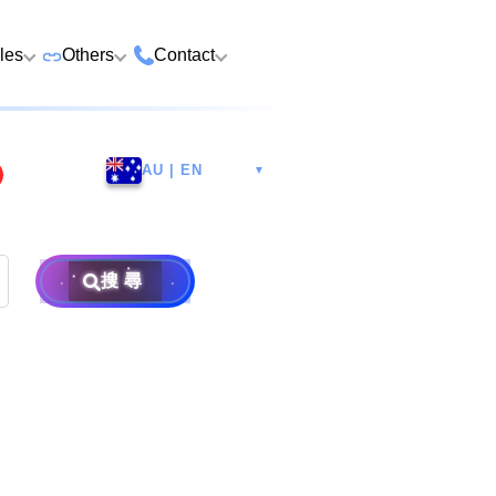
cles
Others
Contact
ame
 Number Buying
Premium Vehicle Plates
HK Tsim Sha Tsui Store
Whatsapp/Wech
e
AU | EN
▼
Premium Domains
Guangzhou Nansha
9888 9311
Address: 4th F
o Choose a Lucky
Postpaid and Prepaid
Malaysia Selangor
Hotline: 2790
Guangsheng 
er
Prepaid SIM from HK$25
Address: 6-3-2
Plans
Nansha Street
Address: Ocea
Prima E U13/E
Things to Do Before
搜尋
District, Guan
Postpaid SIM from HK$58
Other Services
Harbour City,
Alam, 40170 
ging Number
Consignment
604
Selangor, Mal
Purchase Flow & Terms
 WhatsApp Setup
Become Partner
Sales T&C
e
About Us
×
Terms and Conditions
to Change WhatsApp
New Number
Privacy Policy