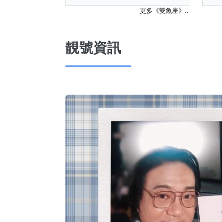
更多《雙魚座》..
靚號資訊