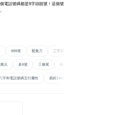
o Change WeChat to
個電話號碼都是9字頭靚號！這個號
w Number
。
WhatsApp Without
搜尋
清除全部分類
›
g Contact Guide
o Calculate Phone
r with Yijing
五條尾以上
888尾
鴛鴦刀
二字號
愛情號
對
o Calculate Phone
r Life Number
多8號
三條尾
6888頭
666尾
順蛇尾
99
搜尋
清除全部分類
泰
計算八字和電話號碼五行屬性
易經14689號
五行無
al Articles
er
mmendations
大數字
5萬以上
生天延
 Posts