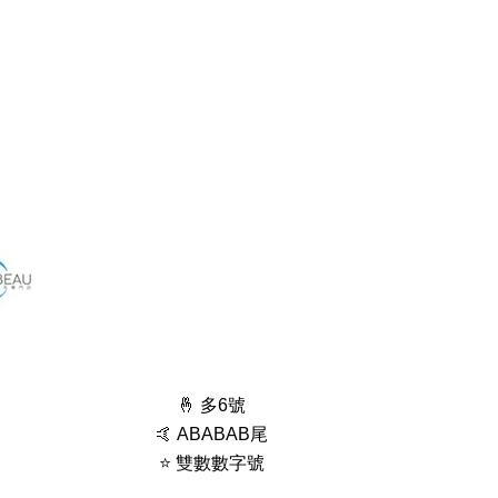
🤞 多6號
🤙 ABABAB尾
⭐️ 雙數數字號