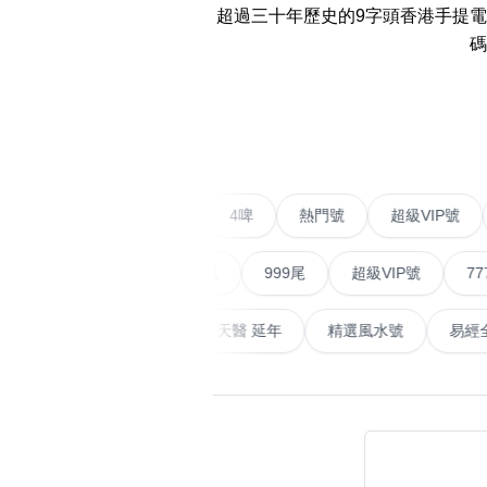
超過三十年歷史的9字頭香港手提
14689 number
碼
featured Feng Shui
Numbers
‹
Customerized San Ti
不包含數字
Feng Shui Masters
二字號
愛情號
對聯號
4啤
熱門號
超級
無0
無1
無2
無3
無4
無5
無6
無7
無8
無9
All Feng Shui Categ
(200+)
順蛇尾
999尾
超級VIP號
777尾
山天大畜
易經延天生
最高能量生氣 天醫 延年
精選風水
熱門分類
888尾
999尾
777尾
9字頭
全吉星(全號)