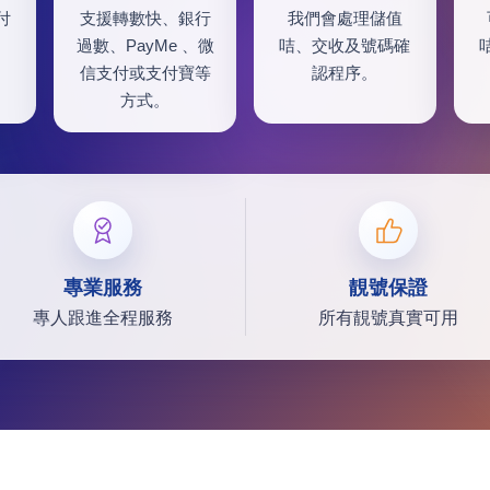
付
支援轉數快、銀行
我們會處理儲值
過數、PayMe 、微
咭、交收及號碼確
信支付或支付寶等
認程序。
方式。
專業服務
靚號保證
專人跟進全程服務
所有靚號真實可用