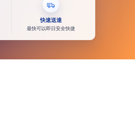
快速送達
最快可以即日安全快捷