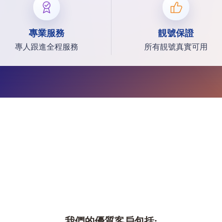
專業服務
靚號保證
專人跟進全程服務
所有靚號真實可用
我們的優質客戶包括: