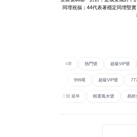
同埋祝福；44代表著穩定同埋堅實
14689 number
featured Feng Shui
Numbers
‹
Customerized San Ti
不包含數字
Feng Shui Masters
無0
無1
無2
無3
無4
無5
無6
無7
無8
無9
二字號
愛情號
對聯號
4啤
熱門號
超級V
All Feng Shui Categ
(200+)
順蛇尾
999尾
超級VIP號
777尾
天大畜
易經延天生
最高能量生氣 天醫 延年
精選風水
熱門分類
888尾
999尾
777尾
9字頭
全吉星(全號)