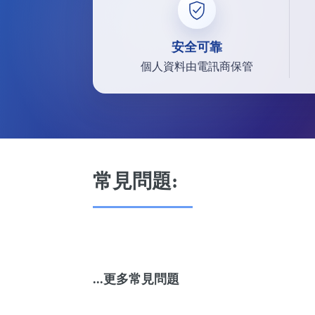
安全可靠
個人資料由電訊商保管
常見問題:
...更多常見問題