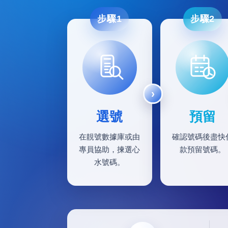
步驟1
步驟2
選號
預留
在靚號數據庫或由
確認號碼後盡快
專員協助，揀選心
款預留號碼。
水號碼。