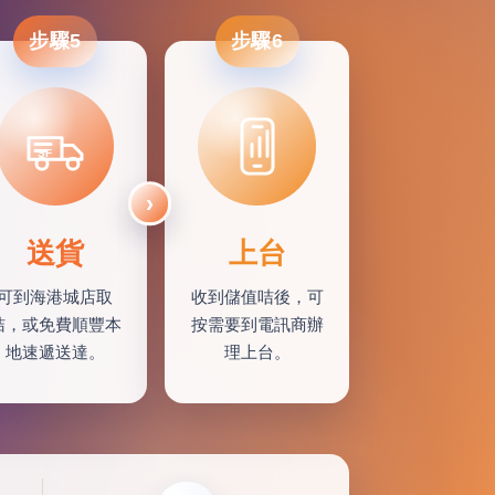
步驟5
步驟6
SF
送貨
上台
可到海港城店取
收到儲值咭後，可
咭，或免費順豐本
按需要到電訊商辦
地速遞送達。
理上台。