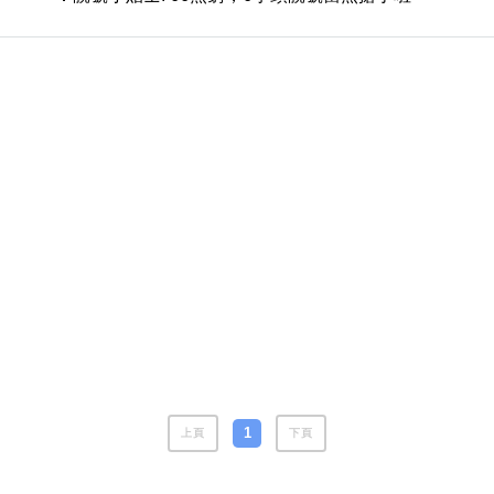
Categories(100+)
Lucky
All Ar
風水號分類
生天延/貴財成
五行
易經六四卦象
1
上頁
下頁