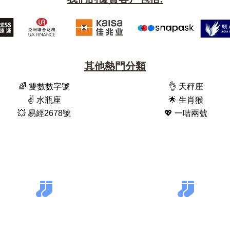
其他熱門分類
🌈 雙數數字號
👌 天秤座
✌️ 水瓶座
🌟 生肖猴
💥 易經2678號
💖 一咭兩號