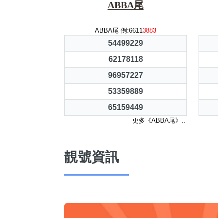
ABBA尾
ABBA尾 例:6611
3883
54499229
62178118
96957227
53359889
65159449
更多《ABBA尾》..
靚號資訊