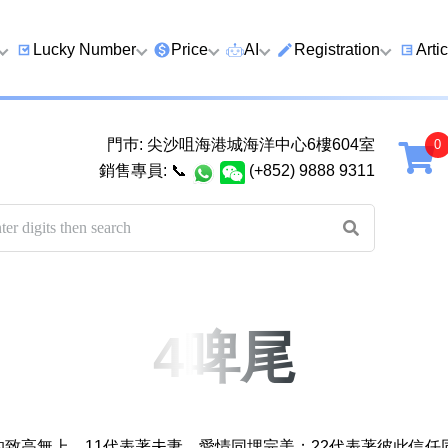
Lucky Number
Price
AI
Registration
Arti
9 Prefix
Clearance
AI Number Search
Prepaid Card Real N
Lucky
Registration
Guid
門巿: 尖沙咀海港城海洋中心6樓604室
Qi
6 Prefix
Below 2K
AI Analyze Number
銷售專員:
📞
(+852) 9888 9311
Check Prepaid Card
How t
Four Ending Digits
2K–5K
AI Analyze Birth
Balance
Numb
Four Ending Digits
5K–10K
AI Valuation
Five 
Chan
Five+ Ending Digits
10K–20K
Five Element Calculator
Dual
888 Ending
20K–50K
Number Valuation Game
4啤尾
Guid
999 Ending
Super VIP
Yijing 64 Hexagrams
How 
666 Ending
Wong Tai Sin Spiritual
to a 
八
九
Fortune Telling
致高無上，11代表著夫妻、愛情同埋完美；22代表著彼此信任