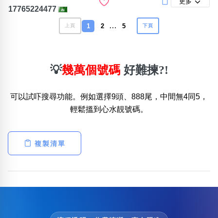
更多
17765224477
…
1
2
5
上頁
下頁
💡
幾萬個號碼
好難揀?!
可以試吓搜尋功能。例如選擇9頭、888尾，中間無4同5，
輕鬆搵到心水靚號碼。
複製清單