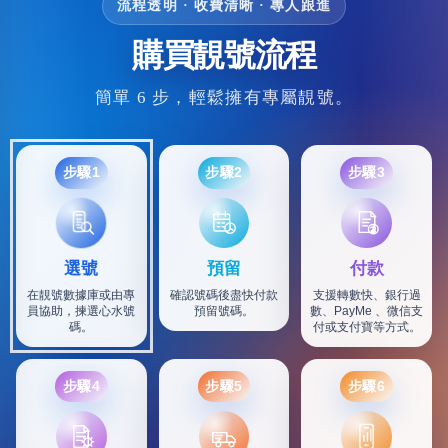
流程透明 · 收費清晰 · 專人跟進
購買靚號流程
簡單 6 步，輕鬆擁有專屬靚號。
步驟1
步驟2
步驟3
選號
預留
付款
在靚號數據庫或由專
確認號碼後盡快付款
支援轉數快、銀行過
員協助，揀選心水號
預留號碼。
數、PayMe 、微信支
碼。
付或支付寶等方式。
步驟4
步驟5
步驟6
SF