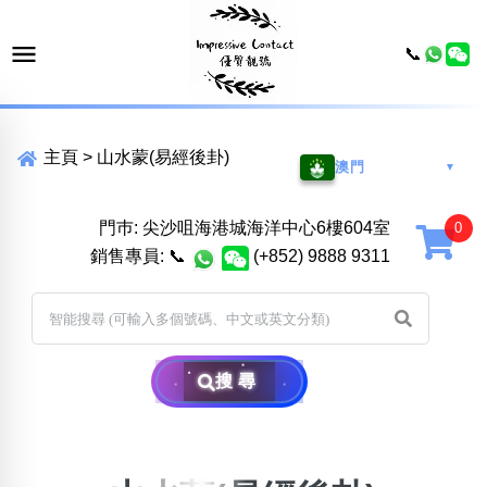
📞
主頁
>
山水蒙(易經後卦)
澳門
▼
門巿: 尖沙咀海港城海洋中心6樓604室
銷售專員:
📞
(+852) 9888 9311
搜尋