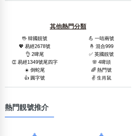
其他熱門分類
🖖 韓國靚號
💪 一咭兩號
💖 易經2678號
🤞 混合999
👌 2啤尾
✅ 英國靚號
👏 易經1349號尾四字
🌸 4啤頭
☀️ 倒蛇尾
🌈 熱門號
👍 圓字號
✌️ 生肖鼠
熱門靚號推介