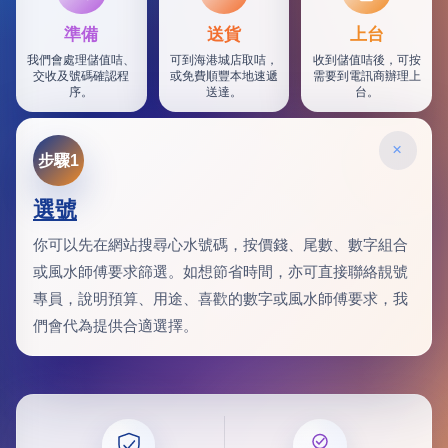
準備
送貨
上台
我們會處理儲值咭、
可到海港城店取咭，
收到儲值咭後，可按
交收及號碼確認程
或免費順豐本地速遞
需要到電訊商辦理上
序。
送達。
台。
×
步驟1
選號
你可以先在網站搜尋心水號碼，按價錢、尾數、數字組合
或風水師傅要求篩選。如想節省時間，亦可直接聯絡靚號
專員，說明預算、用途、喜歡的數字或風水師傅要求，我
們會代為提供合適選擇。