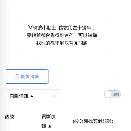
熱門分類
888尾
999尾
777尾
9字頭
6字頭
無4字
無5字
多8字
9888頭
二字號
三字號
💡靚號小貼士: 舊號用左十幾年，
全大數字
5萬以上
生天延
全吉星(全號)
要轉號都會覺得好迷茫，可以睇睇
搜尋
我地的教學解決常見問題
清除全部分類
高級分類
i
複製清單
幸運號分類
風水號分類
幸運分類
生天延/貴財成
靚號
買斷價
基本分類
五行
(按分類找類似靚號)
錢 ▲
位置分類
易經六四卦象