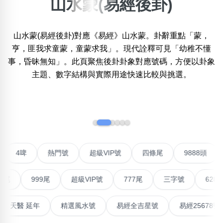
山水蒙(易經後卦)
×
精準位置搜尋
山水蒙(易經後卦)對應《易經》山水蒙。卦辭重點「蒙，
位置:
亨，匪我求童蒙，童蒙求我」。現代詮釋可見「幼稚不懂
一
二
三
四
五
六
七
八
事，昏昧無知」。此頁聚焦後卦卦象對應號碼，方便以卦象
主題、數字結構與實際用途快速比較與挑選。
搜尋
清除全部分類
‹
›
不包含數字
對聯號
4啤
熱門號
超級VIP號
四條尾
988
無0
無1
無2
無3
無4
無5
無6
無7
無8
無9
999尾
超級VIP號
777尾
三字號
6288頭
搜尋
清除全部分類
最高能量生氣 天醫 延年
精選風水號
易經全吉星號
易經