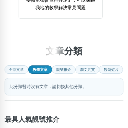
要轉號都會覺得好迷茫，可以睇睇
我地的教學解決常見問題
熱門分類
888尾
999尾
777尾
9字頭
6字頭
無4字
無5字
多8字
9888頭
二字號
三字號
全大數字
5萬以上
生天延
全吉星(全號)
搜尋
清除全部分類
文章分類
全部文章
教學文章
靚號推介
潮文共賞
靚號短片
高級分類
i
此分類暫時沒有文章，請切換其他分類。
幸運號分類
風水號分類
幸運分類
生天延/貴財成
最具人氣靚號推介
基本分類
五行
位置分類
易經六四卦象