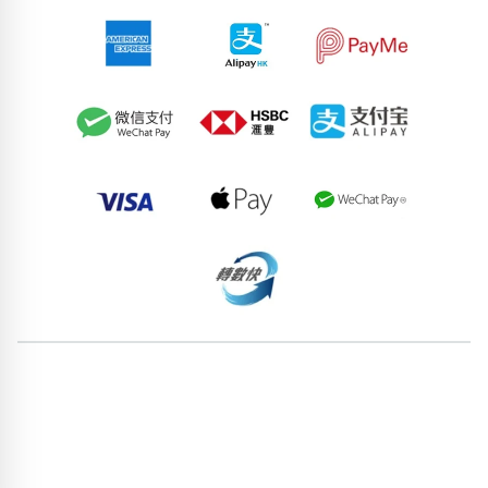
51665034
83157575
76017108
70163716
62906071
96578748
89751513
64226597
84266839
66759363
pricebook-jiying-san-tin-jin
pricebook-containing-digit-3