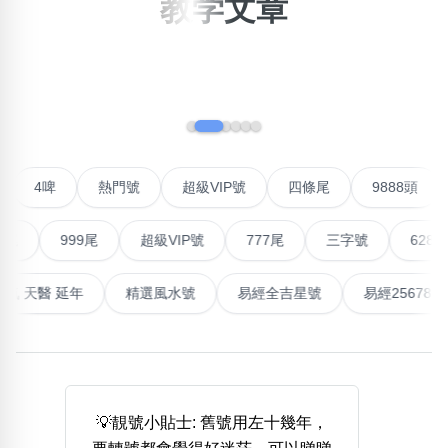
教学文章
×
精準位置搜尋
位置:
‹
›
一
二
三
四
五
六
七
八
搜尋
號
4啤
熱門號
超級VIP號
四條尾
9888頭
清除全部分類
尾
999尾
超級VIP號
777尾
三字號
6288頭
不包含數字
量生氣 天醫 延年
精選風水號
易經全吉星號
易經2567
無0
無1
無2
無3
無4
無5
無6
無7
無8
無9
搜尋
清除全部分類
💡靚號小貼士: 舊號用左十幾年，