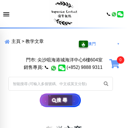
📞
主頁
>
教学文章
澳門
▼
門巿: 尖沙咀海港城海洋中心6樓604室
銷售專員:
📞
(+852) 9888 9311
搜尋