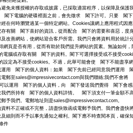
擇權拒絕促銷。
為避免未獲授權的存取或披露，已採取適當程序，以保障及保護
留存在 閣下電腦的硬碟裡面之前，會先徵求 閣下許可。只要 閣
經在何時瀏覽過某一個特定網站。Cookies讓網上應用程式因
存有關 閣下喜好的資訊，從而配合 閣下的需要和喜惡，度身定造
據及改善網站，使網站迎合客戶所需。我們只會將資料用於統計
閣下覺得網頁是否有用，從而有助於我們提升網站的質素。無論如何
閣下的電腦或存取有關 閣下的資料。閣下可選擇接受或不接受cook
覽器的設定為不接受cookies。不過，此舉可能會使 閣下不能盡
或運用 閣下的個人資料：如果 閣下先前已經同意我們運用 
或電郵至
sales@impressivecontact.com
與我們聯絡;我們不會將
們可以運用 閣下的個人資料，向 閣下發送我們覺得 閣下會
取我們所持有 閣下的個人資料詳情。 閣下須支付一筆金額不
電郵予我們。電郵地址則是
sales@impressivecontact.com
。
的資料不正確或不完整，請盡快致函或電郵予我們。我們會盡快
款及細則而不予以事先通知之權利。閣下應不時查閱本頁，確保
條件