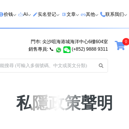
价钱
AI
实名登记
文章
‍其他
联系我们
特价号
AI搜号
实名登记(全部电訊商)
购买靓号流程
优质车牌
香港尖沙咀
門巿: 尖沙咀海港城海洋中心6樓604室
延年
2千以下
AI分析号码属性
查询儲值咭有效期
教你如何挑选靓号
优质域名
广州市南沙
銷售專員:
📞
(+852) 9888 9311
2千至5千元
AI分析出生时辰
换电话号码前必做的五件事
月费和储值咭计划
马来西亚雪
5千至1万元
AI 靓号估价系統
一机双 WhatsApp 教学
其他业務
以上
1万至2万元
計算八字和电话号码五行属
WhatsApp 无痛转移新号码
买号流程及条款
性
教学
2万至5万元
关于我们
私隱政策聲明
靓号估价遊戲
微信 WeChat 无痛转移新号
超级VIP号
码教学
易经六十四卦
不加联系人发 WhatsApp 教
八
黄大仙灵签
学 2026