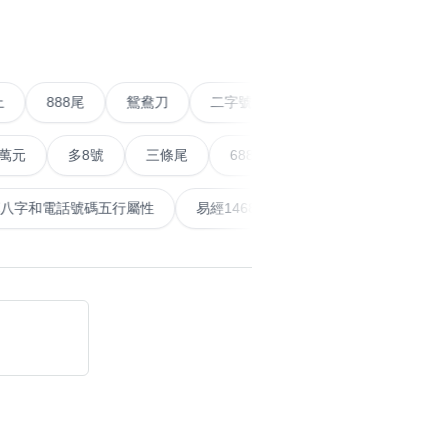
›
搜尋
清除全部分類
尾以上
888尾
鴛鴦刀
二字號
愛情號
對聯
多8號
三條尾
6888頭
666尾
順蛇尾
計算八字和電話號碼五行屬性
易經14689號
五行無相剋
搜尋
清除全部分類
大數字
5萬以上
生天延