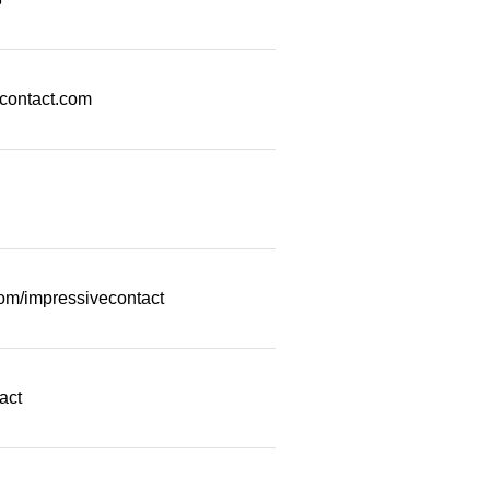
econtact.com
com/impressivecontact
act