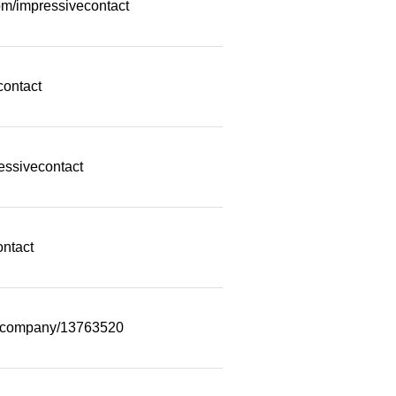
m/impressivecontact
contact
essivecontact
ontact
m/company/13763520