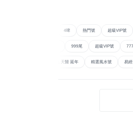
‹
易经14689号
多8号
精选风水号
二字号
自選生天延教学
三字号
二字號
愛情號
對聯號
4啤
熱門號
超級VIP
风水师傅推介
鸳鸯刀
順蛇尾
999尾
超級VIP號
777尾
不包含數字
全部风水号分类 (200
9888头
無0
無1
無2
無3
無4
無5
無6
無7
無8
無9
畜
易經延天生
最高能量生氣 天醫 延年
精選風水號
对联号
ABAB尾
夫佬尾
顺蛇尾
熱門分類
2字头固
888尾
999尾
777尾
9字頭
全吉星(全號)
全部幸运号