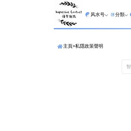
风水号
分類
全吉星
9字头
主頁
>
私隱政策聲明
最高能量生氣 天医 
6字头
生天延
三条尾
易经贵財成
四条尾
易经1349号
五条尾
易经13459号
888尾
易经2678号
999尾
精準位置搜尋
易经25678号
666尾
位置:
一
二
三
四
五
六
七