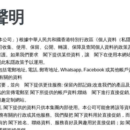
聲明
本公司」) 根據中華人民共和國香港特別行政區《個人資料（私隱
司收集、使用、保留、公開、轉讓、保障及查閱個人資料的政策
保護。如果我們要求 閣下提供某些資料，讓 閣下在使用本網
照此私隱政策予以運用。
風水號分類
地址, 電話, 郵寄地址, Whatsapp, Facebook 或其
生天延/貴財成
惠有關的資料
五行
要，並向 閣下提供更佳服務: 保留內部記錄;改進我們的產品
易經六四卦象
的宣傳電郵至 閣下所提供的帳戶資料;聯絡 閣下進行直接促
興趣定制網站。
, 閣下提供的資料只供本集團內部使用。本公司可能會將該等
業務有關的行政或其他服務。我們擬把 閣下資料用於直接促銷，而
有的 閣下姓名、聯絡資料、服務喜好及興趣用於直接促銷；如 