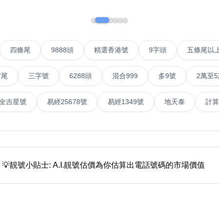
如何用易经计算电话号码
如何计算生命灵数电话号码
號
四條尾
9888頭
精選香港號
9字頭
五條
常见问题
三字號
6288頭
混合999
多9號
2萬至5萬元
教学文章
+)
靓号推介
易經全吉星號
易經25678號
易經1349號
地天泰
潮文共赏
靓号短片
全部文章分类
💡靚號小貼士: A.I.靚號估價為你估算出電話號碼的市場價值
網
6字頭
無4字
無5字
多8字
9888頭
二字號
三字號
全
分类(100+)