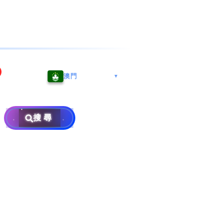
海港城
Whatsapp/微信: (852) 9888
澳門
▼
区
9311
地址: 广州市南沙区南沙街
兰莪
查询热线: 2790 8888
广生路19号4楼
攜号转台儲值年咭25元起
地址: 6-3-2, Jalan Setia
搜尋
地址: 尖沙咀海港城海洋中
Prima E U13/E, Setia
攜号转台月费计划58元起
免费寄卖
心6楼604室(营业时间:星期
Alam, 40170 Shah Alam,
一至五, 上午10至下午6时,
Selangor, Malaysia
申請成為商业合作伙伴
买号流程及条款
公众假期休息)
×
销售条款及条件
隐私政策声明