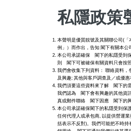
私隱政策
高級分類
i
本聲明是優質靚號及其關聯公司(「
例」）而作出，告知 閣下有關本公
本公司承諾確保 閣下的私隱受到
則 閣下可被確保有關資料只會按
幸運號分類
我們會收集下列資料： 聯絡資料，包括電郵
幸運分類
及興趣; 其他與客戶調查及／或優
基本分類
我們須要這些資料來了解 閣下的需
位置分類
我們認為 閣下會有興趣的其他資訊
包含數字
真或郵件聯絡 閣下因應 閣下的
次數分類
本公司承諾確保閣下的私隱受到保護
生日分類
任何代理人或承包商, 以提供營運
括表示不反對)。我們可能把不時持