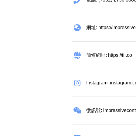
網址: https://impressiv
簡短網址: https://iii.co
Instagram: instagram.
微訊號: impressivecont