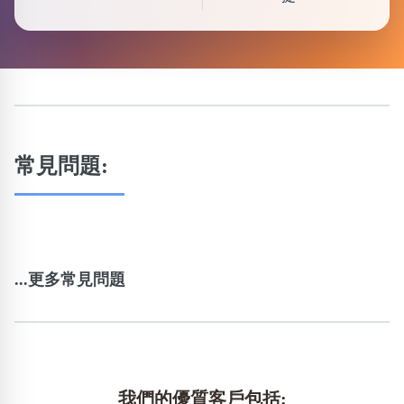
常見問題:
...更多常見問題
我們的優質客戶包括: