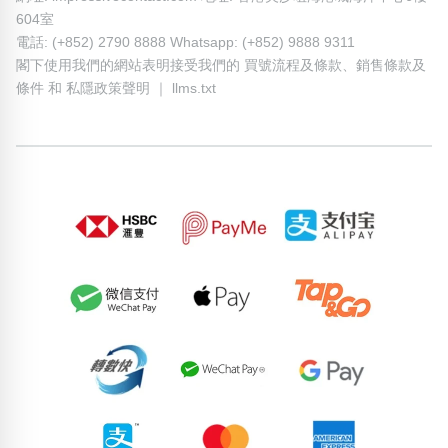
604室
電話: (+852) 2790 8888 Whatsapp: (+852) 9888 9311
閣下使用我們的網站表明接受我們的
買號流程及條款
、
銷售條款及
條件
和
私隱政策聲明
｜
llms.txt