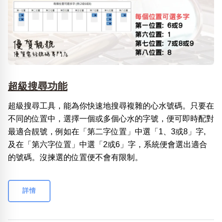
超級搜尋功能
超級搜尋工具，能為你快速地搜尋複雜的心水號碼。只要在
不同的位置中，選擇一個或多個心水的字號，便可即時配對
最適合靚號，例如在「第二字位置」中選「1、3或8」字,
及在「第六字位置」中選「2或6」字，系統便會選出適合
的號碼。沒揀選的位置便不會有限制。
詳情