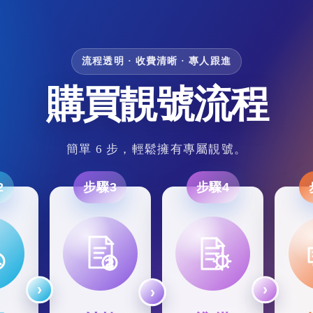
流程透明 · 收費清晰 · 專人跟進
購買靚號流程
簡單 6 步，輕鬆擁有專屬靚號。
2
步驟3
步驟4