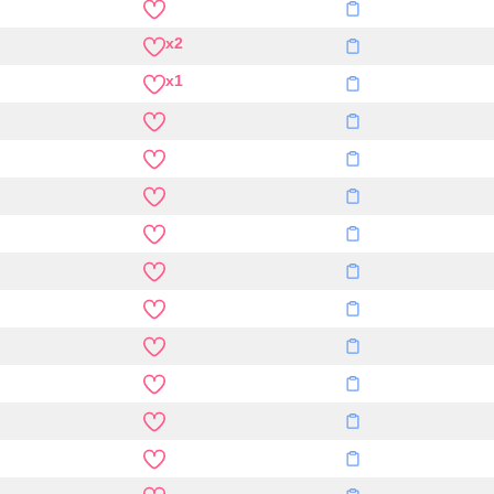
x2
x1