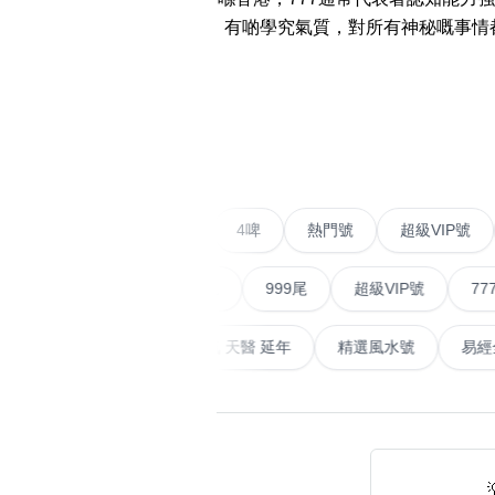
易经14689号
多8号
有啲學究氣質，對所有神秘嘅事情
精选风水号
二字号
自選生天延教学
三字号
‹
风水师傅推介
鸳鸯刀
不包含數字
全部风水号分类 (200
9888头
無0
無1
無2
無3
無4
無5
無6
無7
無8
無9
二字號
愛情號
對聯號
4啤
熱門號
超級V
对联号
ABAB尾
順蛇尾
999尾
超級VIP號
777尾
夫佬尾
天大畜
易經延天生
最高能量生氣 天醫 延年
精選風水
顺蛇尾
熱門分類
2字头固
888尾
999尾
777尾
9字頭
全吉星(全號)
全部幸运号