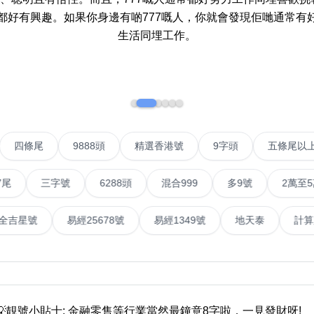
都好有興趣。如果你身邊有啲777嘅人，你就會發現佢哋通常有
如何用易经计算电话号码
生活同埋工作。
如何计算生命灵数电话号码
常见问题
教学文章
+)
靓号推介
IP號
四條尾
9888頭
精選香港號
9字頭
潮文共赏
三字號
6288頭
混合999
多9號
2萬至5萬元
靓号短片
號
易經全吉星號
易經25678號
易經1349號
地天
全部文章分类
網
6字頭
無4字
無5字
多8字
9888頭
二字號
三字號
全
分类(100+)
💡靚號小貼士: 金融零售等行業當然最鐘意8字啦，一見發財呀!