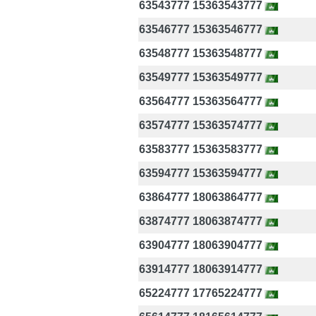
63543777 15363543777
63546777 15363546777
63548777 15363548777
63549777 15363549777
63564777 15363564777
63574777 15363574777
63583777 15363583777
63594777 15363594777
63864777 18063864777
63874777 18063874777
63904777 18063904777
63914777 18063914777
65224777 17765224777