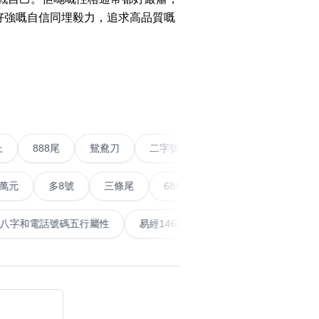
好強嘅自信同埋毅力，追求高品質嘅
搜尋
清除全部分類
›
五條尾以上
888尾
鴛鴦刀
二字號
愛情號
對
多8號
三條尾
6888頭
666尾
順蛇尾
9
搜尋
清除全部分類
泰
計算八字和電話號碼五行屬性
易經14689號
五行無
大數字
5萬以上
生天延