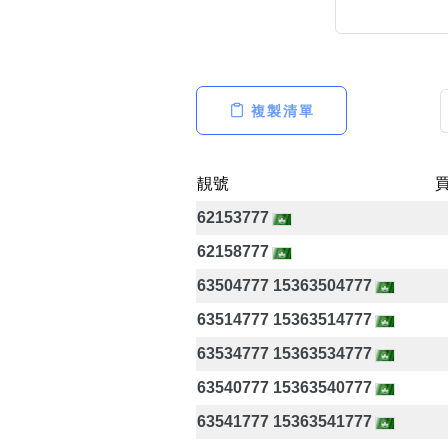
複製清單
高級分類
i
靚號
62153777
幸運號分類
62158777
幸運分類
基本分類
63504777 15363504777
位置分類
63514777 15363514777
包含數字
次數分類
63534777 15363534777
生日分類
63540777 15363540777
63541777 15363541777