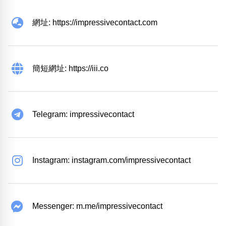
網址: https://impressivecontact.com
簡短網址: https://iii.co
Telegram: impressivecontact
Instagram: instagram.com/impressivecontact
Messenger: m.me/impressivecontact