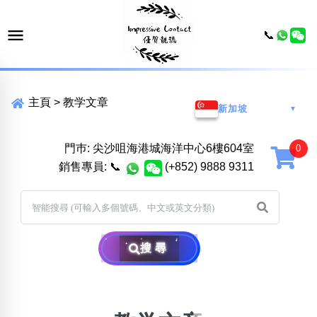
📞
主頁
>
教学文章
新加坡
▼
門巿: 尖沙咀海港城海洋中心6樓604室
銷售專員:
📞
(+852) 9888 9311
搜尋