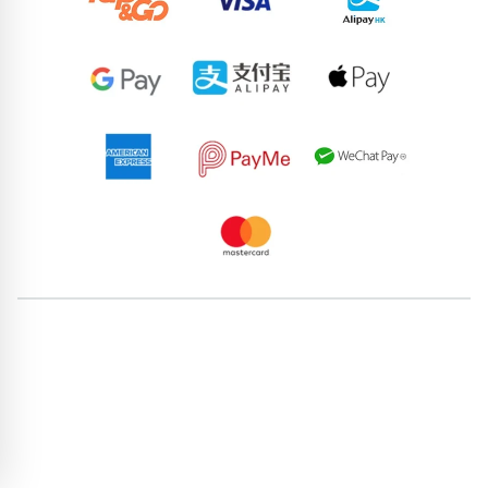
72009247
51148274
85845621
62360727
57238585
97024439
51082676
53516781
61026347
88509664
pricebook-five-elements-metal
pricebook-five-elements-fire