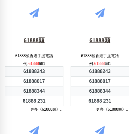
包含數字
次數分類
生日分類
搜尋
清除全部分類
61888頭
61888頭
61888號香港手提電話
61888號香港手提電話
例:
61888
681
例:
61888
681
61888243
61888243
61888017
61888017
61888344
61888344
61888 231
61888 231
更多《61888頭》..
更多《61888頭》..