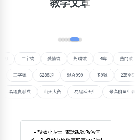
教学文章
×
精準位置搜尋
位置:
‹
›
一
二
三
四
五
六
七
八
搜尋
鴛鴦刀
二字號
愛情號
對聯號
4啤
熱門號
清除全部分類
三字號
6288頭
混合999
多9號
2萬至5萬元
不包含數字
介
易經貴財成
山天大畜
易經延天生
最高能量生氣
無0
無1
無2
無3
無4
無5
無6
無7
無8
無9
搜尋
清除全部分類
💡靚號小貼士: 電話靚號係保值