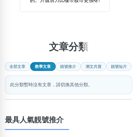
的。升值潛力比樓市股市更強呀!
熱門分類
888尾
999尾
777尾
9字頭
6字頭
無4字
無5字
多8字
9888頭
二字號
三字號
全大數字
5萬以上
生天延
全吉星(全號)
文章分類
搜尋
清除全部分類
全部文章
教學文章
靚號推介
潮文共賞
靚號短片
高級分類
i
此分類暫時沒有文章，請切換其他分類。
幸運號分類
風水號分類
最具人氣靚號推介
幸運分類
生天延/貴財成
基本分類
五行
位置分類
易經六四卦象