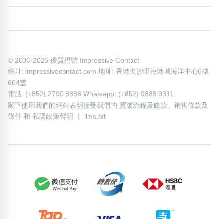
© 2006-2026 優質靚號 Impressive Contact
網址: impressivecontact.com 地址: 香港尖沙咀海港城海洋中心6樓
604室
電話: (+852) 2790 8888 Whatsapp: (+852) 9888 9311
閣下使用我們的網站表明接受我們的
買號流程及條款
、
銷售條款及
條件
和
私隱政策聲明
｜
llms.txt